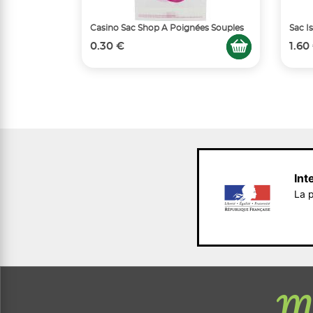
Casino Sac Shop A Poignées Souples
Sac I
0.30 €
1.60
Int
La p
Me