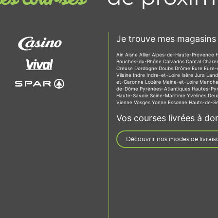
Je trouve mes magasins 
Ain
Aisne
Allier
Alpes-de-Haute-Provence
Bouches-du-Rhône
Calvados
Cantal
Chare
Creuse
Dordogne
Doubs
Drôme
Eure
Eure-
Vilaine
Indre
Indre-et-Loire
Isère
Jura
Lan
et-Garonne
Lozère
Maine-et-Loire
Manch
de-Dôme
Pyrénées-Atlantiques
Hautes-Py
Haute-Savoie
Seine-Maritime
Yvelines
Deu
Vienne
Vosges
Yonne
Essonne
Hauts-de-S
Vos courses livrées à dom
Découvrir nos modes de livrais