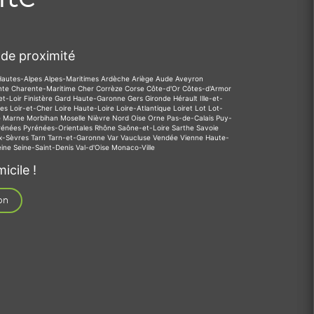
de proximité
Hautes-Alpes
Alpes-Maritimes
Ardèche
Ariège
Aude
Aveyron
nte
Charente-Maritime
Cher
Corrèze
Corse
Côte-d'Or
Côtes-d'Armor
et-Loir
Finistère
Gard
Haute-Garonne
Gers
Gironde
Hérault
Ille-et-
des
Loir-et-Cher
Loire
Haute-Loire
Loire-Atlantique
Loiret
Lot
Lot-
e
Marne
Morbihan
Moselle
Nièvre
Nord
Oise
Orne
Pas-de-Calais
Puy-
rénées
Pyrénées-Orientales
Rhône
Saône-et-Loire
Sarthe
Savoie
x-Sèvres
Tarn
Tarn-et-Garonne
Var
Vaucluse
Vendée
Vienne
Haute-
eine
Seine-Saint-Denis
Val-d'Oise
Monaco-Ville
icile !
on