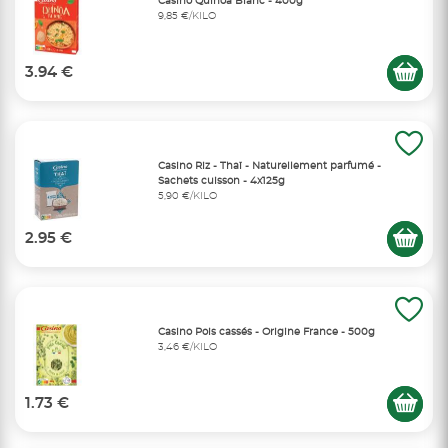
Casino Quinoa Blanc - 400g
9,85 €/KILO
3.94 €
Casino Riz - Thaï - Naturellement parfumé -
Sachets cuisson - 4x125g
5,90 €/KILO
2.95 €
Casino Pois cassés - Origine France - 500g
3,46 €/KILO
1.73 €