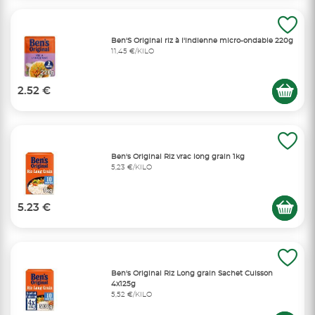
Ben'S Original riz à l'indienne micro-ondable 220g
11,45 €/KILO
2.52 €
Ben's Original Riz vrac long grain 1kg
5,23 €/KILO
5.23 €
Ben's Original Riz Long grain Sachet Cuisson
4x125g
5,52 €/KILO