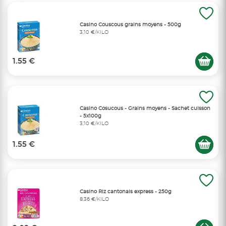
Casino Couscous grains moyens - 500g
3,10 €/KILO
1.55 €
Casino Cosucous - Grains moyens - Sachet cuisson
- 5x100g
3,10 €/KILO
1.55 €
Casino Riz cantonais express - 250g
8,36 €/KILO