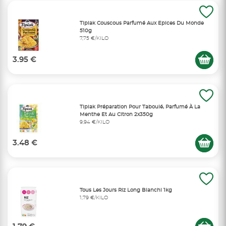
Tipiak Couscous Parfumé Aux Epices Du Monde
510g
7,75 €/KILO
3.95 €
Tipiak Préparation Pour Taboulé, Parfumé À La
Menthe Et Au Citron 2x350g
9,94 €/KILO
3.48 €
Tous Les Jours Riz Long Blanchi 1kg
1,79 €/KILO