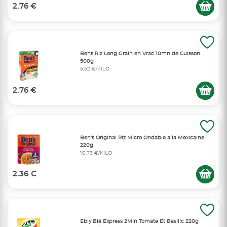
2.76 €
Bens Riz Long Grain en Vrac 10mn de Cuisson
500g
5,52 €/KILO
2.76 €
Ben's Original Riz Micro Ondable a la Mexicaine
220g
10,73 €/KILO
2.36 €
Ebly Blé Express 2Min Tomate Et Basilic 220g