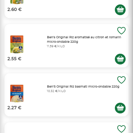
2.60 €
Ben's Original Riz aromatisé au citron et romarin
micro-ondable 220g
11,59 €/KILO
2.55 €
Ben'S Original Riz basmati micro-ondable 220g
10,32 €/KILO
2.27 €