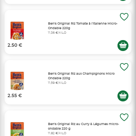
Ben's Original Riz Tomate à l’Italienne Micro-
Ondable 220g
11,36 €/KILO
2.50 €
Ben's Original Riz aux Champignons Micro
Ondable 220g
11,59 €/KILO
2.55 €
Ben's Original Riz au Curry & Légumes micro-
ondable 220 g
11,82 €/KILO