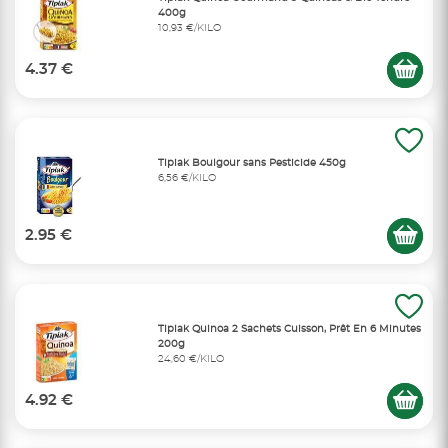
400g
10,93 €/KILO
4.37 €
Tipiak Boulgour sans Pesticide 450g
6,56 €/KILO
2.95 €
Tipiak Quinoa 2 Sachets Cuisson, Prêt En 6 Minutes
200g
24,60 €/KILO
4.92 €