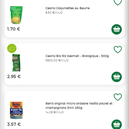
Casino Coquillettes Au Beurre
8,50 €/KILO
1.70 €
Casino Bio Riz basmati - Biologique - 500g
5900,00 €/KILO
2.95 €
Ben's original micro ondable risotto poulet et
champignons 3mn 250g
14,28 €/KILO
3.57 €