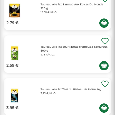
Taureau Aile Riz Basmati Aux Épices Du Monde
220 g
12,68 €/KILO
2.79 €
Taureau Ailé Riz pour Risotto crémeux & Savoureux
500 g
5,18 €/KILO
2.59 €
Taureau Aile Riz Thai du Plateau de l’i-San 1kg
3,95 €/KILO
3.95 €