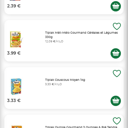
2.39 €
Tipiak Méli-Mélo Gourmand Céréales et Légumes
330g
12,09 €/KILO
3.99 €
Tipiak Couscous Moyen 1kg
3,33 €/KILO
3.33 €
Tipiak Quinoa Gourmand 3 Quinoas & Blé Tendre