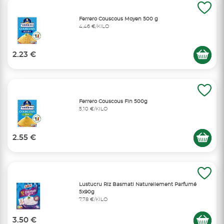
Ferrero Couscous Moyen 500 g
4,46 €/KILO
2.23 €
Ferrero Couscous Fin 500g
5,10 €/KILO
2.55 €
Lustucru Riz Basmati Naturellement Parfumé
5x90g
7,78 €/KILO
3.50 €