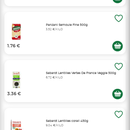
Panzani Semoule Fine 500g
3,52 €/KILO
1.76 €
Sabarot Lentilles Vertes De France Veggie 500g
6,72 €/KILO
3.36 €
Sabarot Lentilles corail 450g
9,04 €/KILO