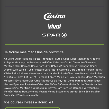
Je trouve mes magasins de proximité
Ain
Aisne
Allier
Alpes-de-Haute-Provence
Hautes-Alpes
Alpes-Maritimes
Ardèche
Ariège
Aude
Aveyron
Bouches-du-Rhône
Calvados
Cantal
Charente
Charente-
Maritime
Cher
Corrèze
Corse
Côte-d'Or
Côtes-d'Armor
Creuse
Dordogne
Doubs
Drôme
Eure
Eure-et-Loir
Finistère
Gard
Haute-Garonne
Gers
Gironde
Hérault
Ille-et-
Vilaine
Indre
Indre-et-Loire
Isère
Jura
Landes
Loir-et-Cher
Loire
Haute-Loire
Loire-
Atlantique
Loiret
Lot
Lot-et-Garonne
Lozère
Maine-et-Loire
Manche
Marne
Morbihan
Moselle
Nièvre
Nord
Oise
Orne
Pas-de-Calais
Puy-de-Dôme
Pyrénées-Atlantiques
Hautes-Pyrénées
Pyrénées-Orientales
Rhône
Saône-et-Loire
Sarthe
Savoie
Haute-
Savoie
Seine-Maritime
Yvelines
Deux-Sèvres
Tarn
Tarn-et-Garonne
Var
Vaucluse
Vendée
Vienne
Haute-Vienne
Vosges
Yonne
Essonne
Hauts-de-Seine
Seine-Saint-
Denis
Val-d'Oise
Monaco-Ville
Vos courses livrées à domicile !