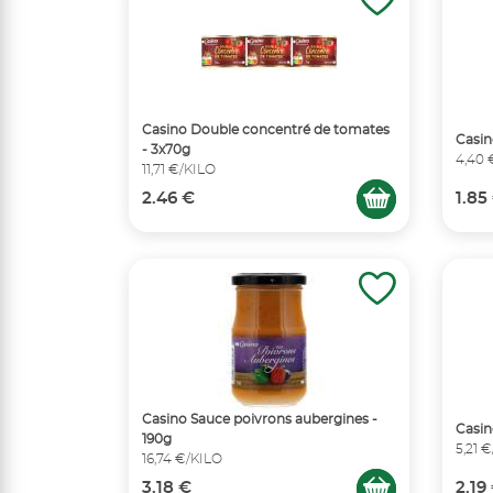
Casino Double concentré de tomates
Casin
- 3x70g
4,40 
11,71 €/KILO
2.46 €
1.85
Casino Sauce poivrons aubergines -
Casin
190g
5,21 
16,74 €/KILO
3.18 €
2.19