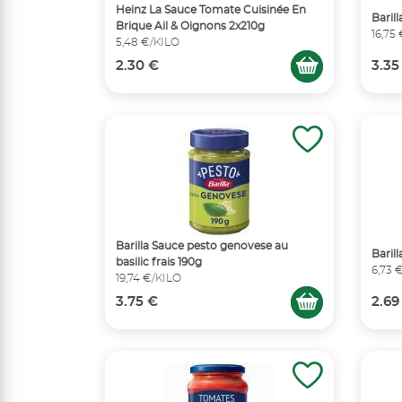
Heinz La Sauce Tomate Cuisinée En
Baril
Brique Ail & Oignons 2x210g
16,75
5,48 €/KILO
2.30 €
3.35
Barilla Sauce pesto genovese au
Baril
basilic frais 190g
6,73 
19,74 €/KILO
3.75 €
2.69