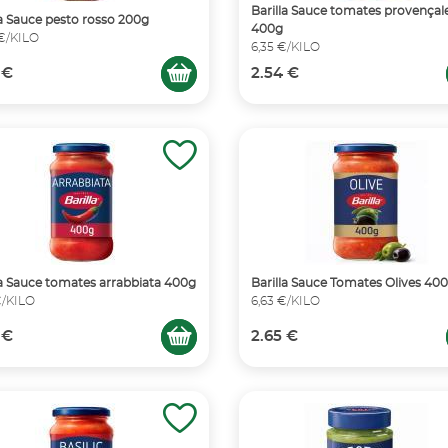
Barilla Sauce tomates provençal
la Sauce pesto rosso 200g
400g
 €/KILO
6,35 €/KILO
 €
2.54 €
la Sauce tomates arrabbiata 400g
Barilla Sauce Tomates Olives 40
€/KILO
6,63 €/KILO
 €
2.65 €