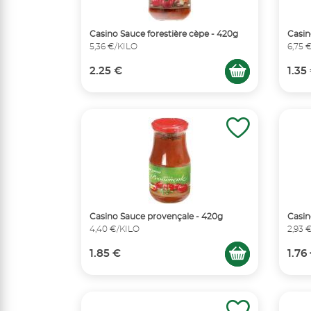
Casino Sauce forestière cèpe - 420g
Casin
5,36 €/KILO
6,75 
2.25 €
1.35
Casino Sauce provençale - 420g
Casin
4,40 €/KILO
2,93 
1.85 €
1.76