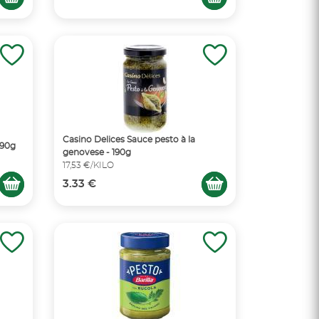
Casino Delices Sauce pesto à la
190g
genovese - 190g
17,53 €/KILO
3.33 €