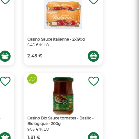
Casino Sauce italienne - 2x190g
6,45 €/KILO
2.45 €
-
Casino Bio Sauce tomates - Basilic -
Biologique - 200g
9,05 €/KILO
1.81 €