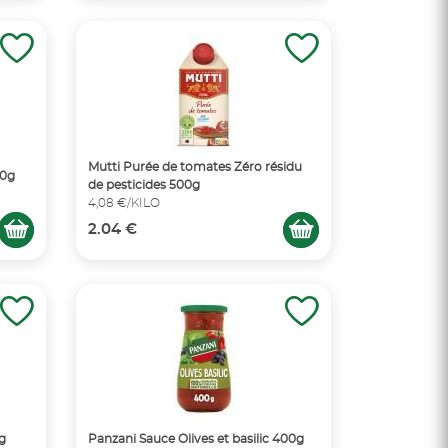
Mutti Purée de tomates Zéro résidu
00g
de pesticides 500g
4,08 €/KILO
2.04 €
g
Panzani Sauce Olives et basilic 400g