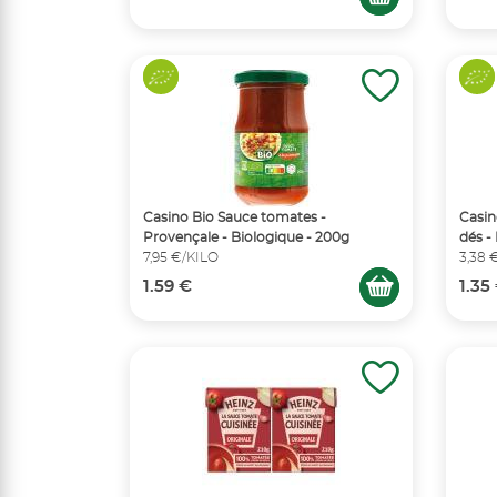
Casino Bio Sauce tomates -
Casin
Provençale - Biologique - 200g
dés -
7,95 €/KILO
3,38 
1.59 €
1.35