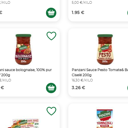
€/KILO
5,00 €/KILO
 €
1.95 €
ni sauce bolognaise, 100% pur
Panzani Sauce Pesto Tomate& Ba
f 200g
Ciselé 200g
 €/KILO
16,30 €/KILO
 €
3.26 €