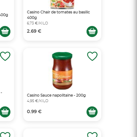
Casino Chair de tomates au basilic
 400g
400g
6,73 €/KILO
2.69 €
 -
Casino Sauce napolitaine - 200g
4,95 €/KILO
0.99 €