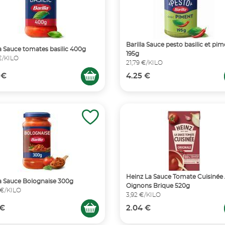
Barilla Sauce pesto basilic et pi
la Sauce tomates basilic 400g
195g
€/KILO
21,79 €/KILO
 €
4.25 €
Heinz La Sauce Tomate Cuisinée 
la Sauce Bolognaise 300g
Oignons Brique 520g
 €/KILO
3,92 €/KILO
 €
2.04 €