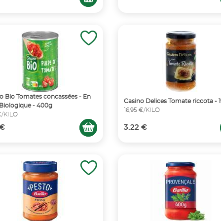
o Bio Tomates concassées - En
Casino Delices Tomate riccota - 
 Biologique - 400g
16,95 €/KILO
€/KILO
 €
3.22 €