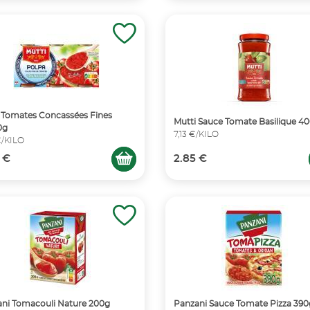
 Tomates Concassées Fines
Mutti Sauce Tomate Basilique 4
0g
7,13 €/KILO
€/KILO
 €
2.85 €
ni Tomacouli Nature 200g
Panzani Sauce Tomate Pizza 390