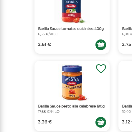
Barilla Sauce tomates cuisinées 400g
Baril
6,53 €/KILO
6,88 
2.61 €
2.75
Barilla Sauce pesto alla calabrese 190g
Baril
17,68 €/KILO
10,40
3.36 €
3.12