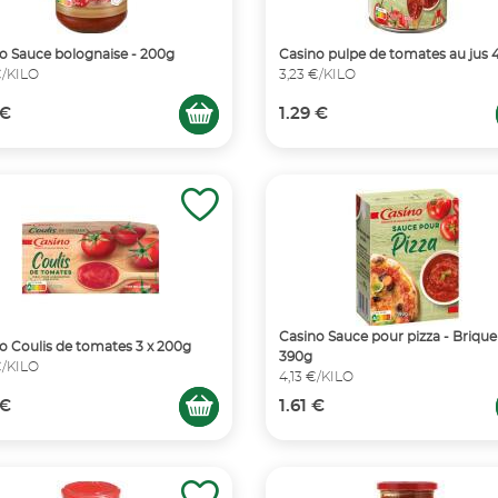
o Sauce bolognaise - 200g
Casino pulpe de tomates au jus
€/KILO
3,23 €/KILO
 €
1.29 €
Casino Sauce pour pizza - Brique
o Coulis de tomates 3 x 200g
390g
€/KILO
4,13 €/KILO
 €
1.61 €