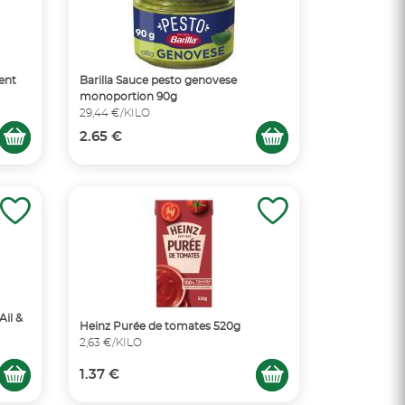
ment
Barilla Sauce pesto genovese
monoportion 90g
29,44 €/KILO
2.65 €
Ail &
Heinz Purée de tomates 520g
2,63 €/KILO
1.37 €