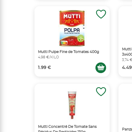
Mutti
Mutti Pulpe Fine de Tomates 400g
3x40
4,98 €/KILO
3,74 
1.99 €
4.49
Mutti Concentré De Tomate Sans
Panza