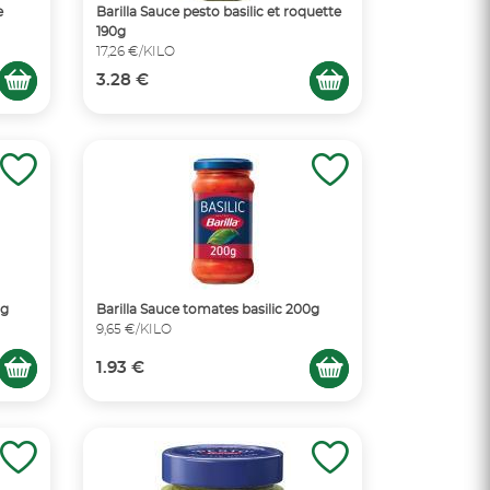
e
Barilla Sauce pesto basilic et roquette
190g
17,26 €/KILO
3.28 €
0g
Barilla Sauce tomates basilic 200g
9,65 €/KILO
1.93 €