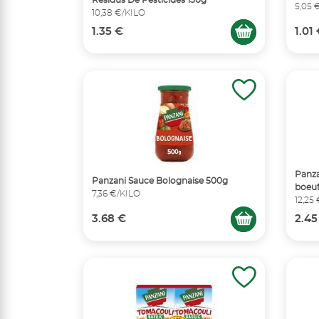
Résidus De Pesticides 130g
5,05 
10,38 €/KILO
1.35 €
1.01
Panza
Panzani Sauce Bolognaise 500g
boeu
7,36 €/KILO
12,25
3.68 €
2.45