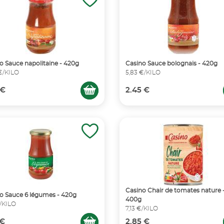
o Sauce napolitaine - 420g
Casino Sauce bolognais - 420g
€/KILO
5,83 €/KILO
 €
2.45 €
Casino Chair de tomates nature 
o Sauce 6 légumes - 420g
400g
€/KILO
7,13 €/KILO
 €
2.85 €