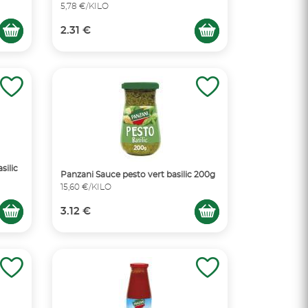
5,78 €/KILO
2.31 €
silic
Panzani Sauce pesto vert basilic 200g
15,60 €/KILO
3.12 €