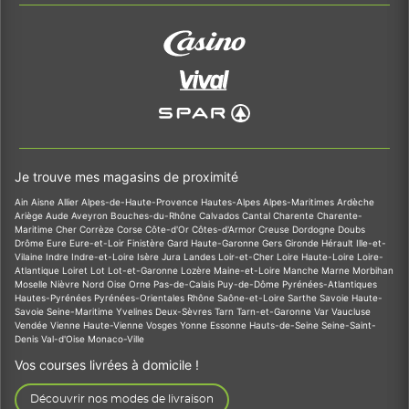
Je trouve mes magasins de proximité
Ain
Aisne
Allier
Alpes-de-Haute-Provence
Hautes-Alpes
Alpes-Maritimes
Ardèche
Ariège
Aude
Aveyron
Bouches-du-Rhône
Calvados
Cantal
Charente
Charente-
Maritime
Cher
Corrèze
Corse
Côte-d'Or
Côtes-d'Armor
Creuse
Dordogne
Doubs
Drôme
Eure
Eure-et-Loir
Finistère
Gard
Haute-Garonne
Gers
Gironde
Hérault
Ille-et-
Vilaine
Indre
Indre-et-Loire
Isère
Jura
Landes
Loir-et-Cher
Loire
Haute-Loire
Loire-
Atlantique
Loiret
Lot
Lot-et-Garonne
Lozère
Maine-et-Loire
Manche
Marne
Morbihan
Moselle
Nièvre
Nord
Oise
Orne
Pas-de-Calais
Puy-de-Dôme
Pyrénées-Atlantiques
Hautes-Pyrénées
Pyrénées-Orientales
Rhône
Saône-et-Loire
Sarthe
Savoie
Haute-
Savoie
Seine-Maritime
Yvelines
Deux-Sèvres
Tarn
Tarn-et-Garonne
Var
Vaucluse
Vendée
Vienne
Haute-Vienne
Vosges
Yonne
Essonne
Hauts-de-Seine
Seine-Saint-
Denis
Val-d'Oise
Monaco-Ville
Vos courses livrées à domicile !
Découvrir nos modes de livraison