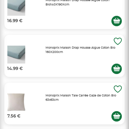
Monoprix Maison Drap Housse Algue Coton
Bio140X190Xcm
16.99 €
Monoprix Maison Drap Housse Algue Coton Bio
160X200cm
14.99 €
Monoprix Maison Taie Carrée Gaze de Coton Bio
63x63cm
7.56 €