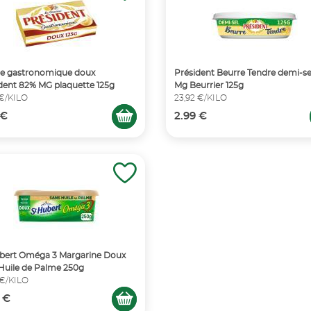
re gastronomique doux
Président Beurre Tendre demi-s
dent 82% MG plaquette 125g
Mg Beurrier 125g
 €/KILO
23,92 €/KILO
 €
2.99 €
bert Oméga 3 Margarine Doux
Huile de Palme 250g
 €/KILO
 €