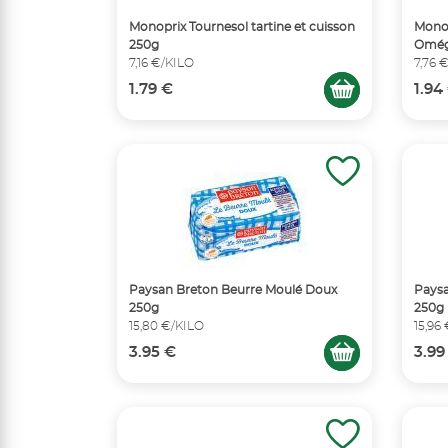
Monoprix Tournesol tartine et cuisson
Monop
250g
Omég
7,16 €/KILO
7,76 
1.79 €
1.94
Paysan Breton Beurre Moulé Doux
Paysa
250g
250g
15,80 €/KILO
15,96
3.95 €
3.99