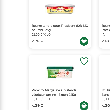
Beurre tendre doux Président 82% MG
Beur
beurrier 125g
Prési
22,00 €/KILO
17,44
2.75 €
2.18
Proactiv Margarine aux stérols
St Hu
végétaux tartine - Expert 225g
Sans 
19,07 €/KILO
16,80
4.29 €
4.20