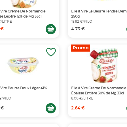
& Vire Crème De Normandie
Elle & Vire Le Beurre Tendre Demi
se Légère 12% de Mg 33cl
250g
€/LITRE
18,92 €/KILO
 €
4.73 €
Promo
& Vire Beurre Doux Léger 41%
Elle & Vire Crème De Normandie
Épaisse Entière 30% de Mg 33cl
 €/KILO
8,00 €/LITRE
 €
2.64 €