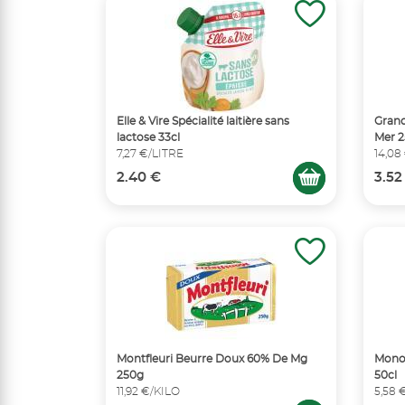
Elle & Vire Spécialité laitière sans
Grand
lactose 33cl
Mer 
7,27 €/LITRE
14,08
2.40 €
3.52
Montfleuri Beurre Doux 60% De Mg
Monop
250g
50cl
11,92 €/KILO
5,58 