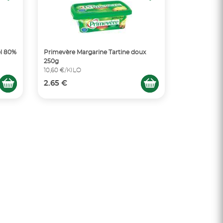
el 80%
Primevère Margarine Tartine doux
250g
10,60 €/KILO
2.65 €