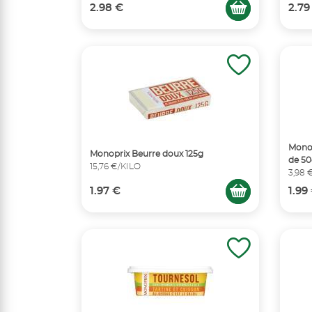
2.98 €
2.79
Monop
Monoprix Beurre doux 125g
de 50
15,76 €/KILO
3,98 
1.97 €
1.99