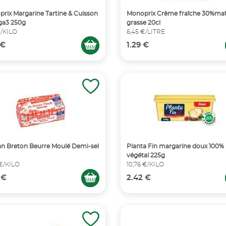
rix Margarine Tartine & Cuisson
Monoprix Crème fraîche 30%mat
a3 250g
grasse 20cl
€/KILO
6,45 €/LITRE
 €
1.29 €
n Breton Beurre Moulé Demi-sel
Planta Fin margarine doux 100%
végétal 225g
 €/KILO
10,76 €/KILO
 €
2.42 €