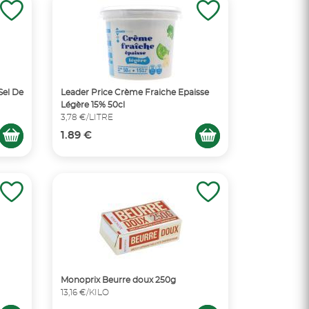
Sel De
Leader Price Crème Fraiche Epaisse
Légère 15% 50cl
3,78 €/LITRE
1.89 €
Monoprix Beurre doux 250g
13,16 €/KILO