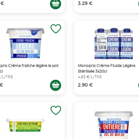
 €
3.29 €
rix Crème fraîche légère le pot
Monoprix Crème Fluide Légère
cl
Stérilisée 3x20cl
€/LITRE
4,83 €/LITRE
 €
2.90 €