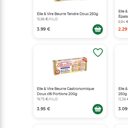
Elle 
Elle & Vire Beurre Tendre Doux 250g
Épais
15,96 €/KILO
6,94 
3.99 €
2.29
Elle & Vire Beurre Gastronomique
Elle 
Doux x16 Portions 200g
250g
19,75 €/KILO
12,36
3.95 €
3.09