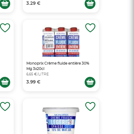
3.29 €
Monoprix Crème fluide entière 30%
Mg 3x20cl
6,65 €/LITRE
3.99 €