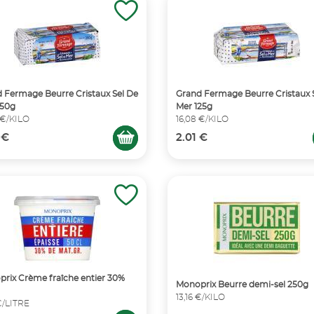
 Fermage Beurre Cristaux Sel De
Grand Fermage Beurre Cristaux 
250g
Mer 125g
 €/KILO
16,08 €/KILO
 €
2.01 €
rix Crème fraîche entier 30%
Monoprix Beurre demi-sel 250g
13,16 €/KILO
€/LITRE