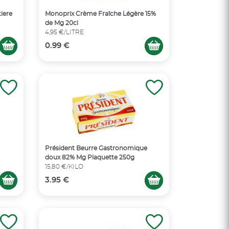
iere
Monoprix Crème Fraîche Légère 15%
de Mg 20cl
4,95 €/LITRE
0.99 €
Président Beurre Gastronomique
doux 82% Mg Plaquette 250g
15,80 €/KILO
3.95 €