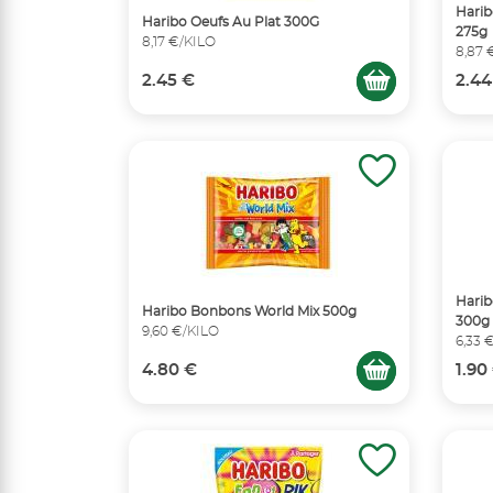
Harib
Haribo Oeufs Au Plat 300G
275g
8,17 €/KILO
8,87 
2.45 €
2.44
Harib
Haribo Bonbons World Mix 500g
300g
9,60 €/KILO
6,33 
4.80 €
1.90