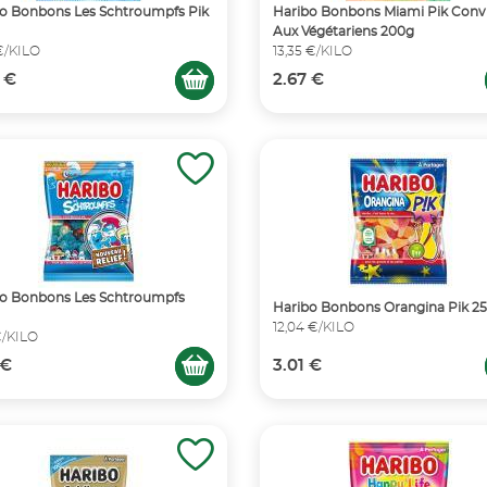
o Bonbons Les Schtroumpfs Pik
Haribo Bonbons Miami Pik Conv
Aux Végétariens 200g
€/KILO
13,35 €/KILO
 €
2.67 €
o Bonbons Les Schtroumpfs
Haribo Bonbons Orangina Pik 2
12,04 €/KILO
€/KILO
 €
3.01 €