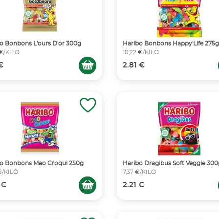
o Bonbons L'ours D'or 300g
Haribo Bonbons Happy'Life 275g
 €/KILO
10,22 €/KILO
 €
2.81 €
bo Bonbons Mao Croqui 250g
Haribo Dragibus Soft Veggie 300
€/KILO
7,37 €/KILO
 €
2.21 €