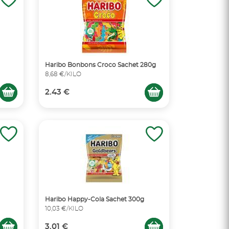
Haribo Bonbons Croco Sachet 280g
8,68 €/KILO
2.43 €
Haribo Happy-Cola Sachet 300g
10,03 €/KILO
3.01 €