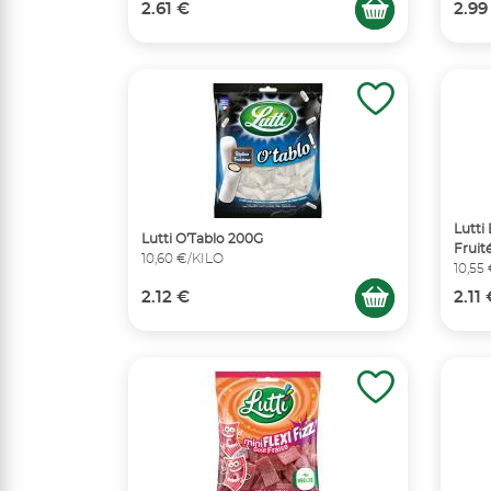
2.61 €
2.99
Lutti
Lutti O'Tablo 200G
Fruit
10,60 €/KILO
10,55
2.12 €
2.11