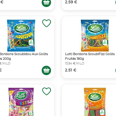
 €
2.59 €
 Bonbons Scoubidou Aux Goûts
Lutti Bonbons ScoubiFizz Goûts
és 200g
Fruités 180g
 €/KILO
13,94 €/KILO
 €
2.51 €