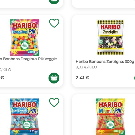
o Bonbons Dragibus Pik Veggie
Haribo Bonbons Zanzigliss 300g
8,03 €/KILO
 €/KILO
 €
2.41 €