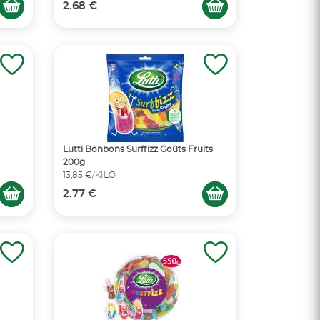
2.68 €
Lutti Bonbons Surffizz Goûts Fruits
200g
13,85 €/KILO
2.77 €