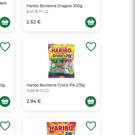
ient
Haribo Bonbons Dragolo 300g
8,40 €/KILO
2.52 €
50g
Haribo Bonbons Croco Pik 275g
10,69 €/KILO
2.94 €