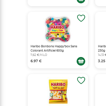
Haribo Bonbons Happy'box Sans
Harib
Colorant Artificiel 600g
230g
11,62 €/KILO
14,13
6.97 €
3.25