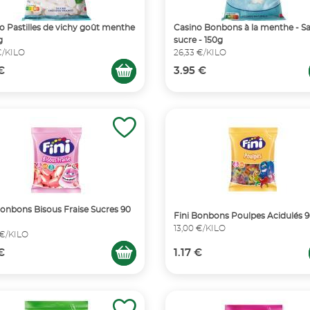
o Pastilles de vichy goût menthe
Casino Bonbons à la menthe - S
g
sucre - 150g
€/KILO
26,33 €/KILO
 €
3.95 €
Bonbons Bisous Fraise Sucres 90
Fini Bonbons Poulpes Acidulés 
13,00 €/KILO
 €/KILO
 €
1.17 €