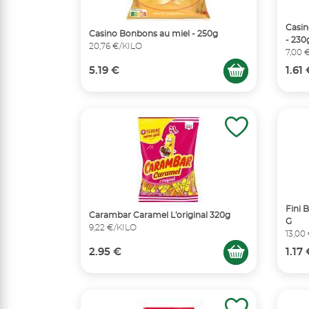
Casin
Casino Bonbons au miel - 250g
- 230
20,76 €/KILO
7,00 
5.19 €
1.61
Fini 
Carambar Caramel L'original 320g
G
9,22 €/KILO
13,00
2.95 €
1.17