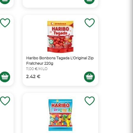
Haribo Bonbons Tagada L'Original Zip
Fraîcheur 220g
11,00 €/KILO
2.42 €