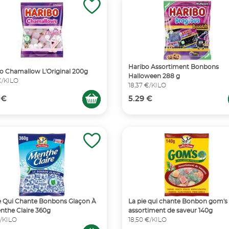
Haribo Assortiment Bonbons
o Chamallow L'Original 200g
Halloween 288 g
 €/KILO
18,37 €/KILO
 €
5.29 €
e Qui Chante Bonbons Glaçon À
La pie qui chante Bonbon gom's
nthe Claire 360g
assortiment de saveur 140g
€/KILO
18,50 €/KILO