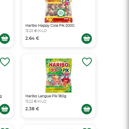
Haribo Happy Cola Pik 200G
13,20 €/KILO
2.64 €
g
Haribo Langue Pik 180g
13,22 €/KILO
2.38 €