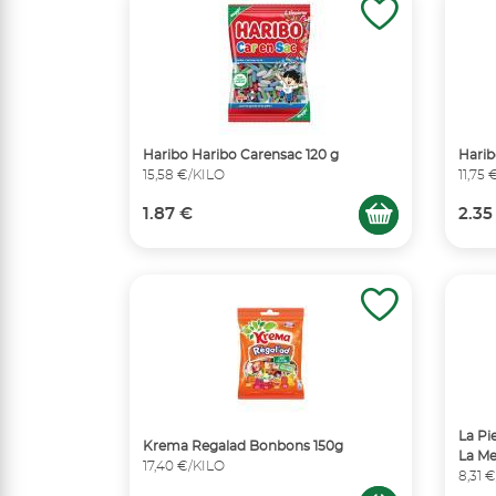
Haribo Haribo Carensac 120 g
Harib
15,58 €/KILO
11,75
1.87 €
2.35
La Pi
Krema Regalad Bonbons 150g
La Me
17,40 €/KILO
8,31 