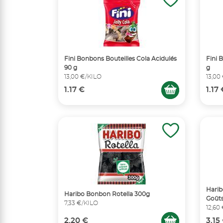
Fini Bonbons Bouteilles Cola Acidulés
Fini
90 g
g
13,00 €/KILO
13,00
1.17 €
1.17
Hari
Haribo Bonbon Rotella 300g
Goûts
7,33 €/KILO
12,60
2.20 €
3.15