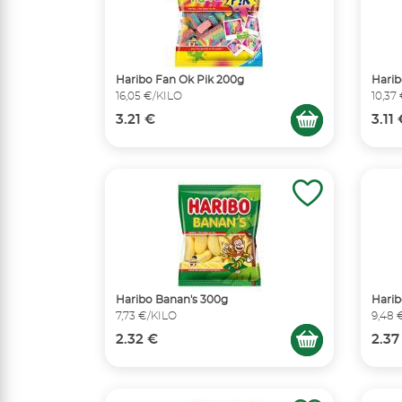
Haribo Fan Ok Pik 200g
Harib
16,05 €/KILO
10,37
3.21 €
3.11
Haribo Banan's 300g
Hari
7,73 €/KILO
9,48 
2.32 €
2.37