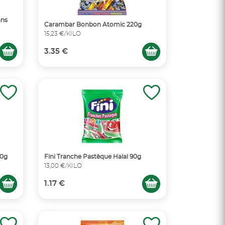
ans
Carambar Bonbon Atomic 220g
15,23 €/KILO
3.35 €
90g
Fini Tranche Pastèque Halal 90g
13,00 €/KILO
1.17 €