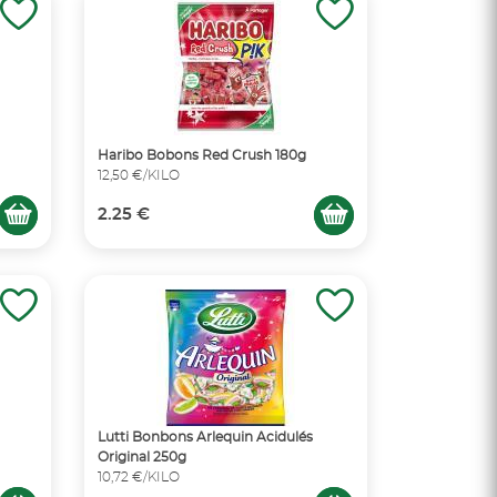
Haribo Bobons Red Crush 180g
12,50 €/KILO
2.25 €
Lutti Bonbons Arlequin Acidulés
Original 250g
10,72 €/KILO