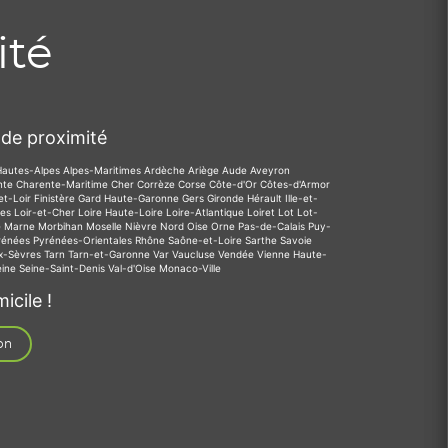
ité
de proximité
Hautes-Alpes
Alpes-Maritimes
Ardèche
Ariège
Aude
Aveyron
nte
Charente-Maritime
Cher
Corrèze
Corse
Côte-d'Or
Côtes-d'Armor
et-Loir
Finistère
Gard
Haute-Garonne
Gers
Gironde
Hérault
Ille-et-
des
Loir-et-Cher
Loire
Haute-Loire
Loire-Atlantique
Loiret
Lot
Lot-
e
Marne
Morbihan
Moselle
Nièvre
Nord
Oise
Orne
Pas-de-Calais
Puy-
rénées
Pyrénées-Orientales
Rhône
Saône-et-Loire
Sarthe
Savoie
x-Sèvres
Tarn
Tarn-et-Garonne
Var
Vaucluse
Vendée
Vienne
Haute-
eine
Seine-Saint-Denis
Val-d'Oise
Monaco-Ville
icile !
on