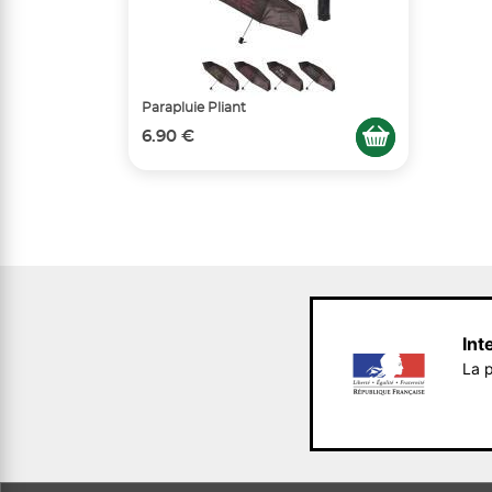
Parapluie Pliant
6.90 €
Int
La p