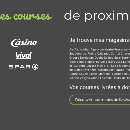
de proxim
s courses
Je trouve mes magasins 
Ain
Aisne
Allier
Alpes-de-Haute-Provence
Bouches-du-Rhône
Calvados
Cantal
Chare
Creuse
Dordogne
Doubs
Drôme
Eure
Eure-
Vilaine
Indre
Indre-et-Loire
Isère
Jura
Lan
et-Garonne
Lozère
Maine-et-Loire
Manch
de-Dôme
Pyrénées-Atlantiques
Hautes-Py
Haute-Savoie
Seine-Maritime
Yvelines
Deu
Vienne
Vosges
Yonne
Essonne
Hauts-de-S
Vos courses livrées à dom
Découvrir nos modes de livrais