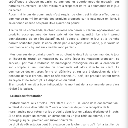
spécifiques à chaque magasin, notamment les coordonnées du magasin, ses
horaires d'ouverture, le délai minimum à respecter entre la commande et le jour
du retrait.
Aucun minimum de commande n'est requis. Le client est invité à effectuer sa
commande parmi l'ensemble des produits proposés sur le catalogue en ligne. Il
sélectionne ensuite ses produits à ajouter au panier.
A la fin de sa commande, le client visualise son panier sur lequel apparaissent les
produits accompagnés de leurs prix et de leur quantité. Le client prend
connaissance de ce récapitulatif et, s'il l'accepte, choisit le jour et la tranche
horaire souhaités parmi le choix offert par le magasin sélectionné, puis valide sa
commande en cliquant sur « valider mon panier ».
Mes courses de proximite confirme au client le détail de sa commande, le jour
et l'heure de retrait en magasin ou au drive (pour les magasins proposant ce
service), par mail à l'adresse de messagerie renseignée lors de la création de
son compte et un numéro de commande est alors affecté au client. La
commande devient alors ferme et définitive et restera à disposition du client
pendant dans le créneau horaire sélectionné. Au-delà, les produits seront remis
en rayon et ne seront plus à disposition du client.
Si un produit venait à être indisponible, le montant de la commande sera alors
révisé à la baisse.
·
Le droit de rétractation
Conformément aux articles L.221-18 et L.221-19 du code de la consommation,
le client dispose d'un délai de 7 jours à compter du jour de réception de la
marchandise pour retourner les produits dans leur emballage d'origine et intacts.
Si ce délai expire un samedi, un dimanche ou un jour férié ou chômé, il est
prorogé jusqu'au premier jour suivant ouvrable.
Le droit de rétractation peut être exercé par le client sans qu'il n'ait à justifier de