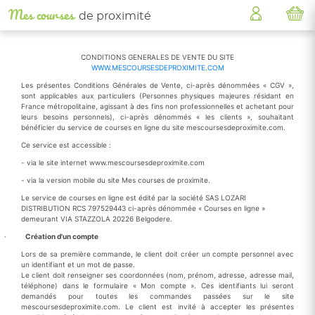
Mes courses
de proximité
CONDITIONS GENERALES DE VENTE DU SITE
WWW.MESCOURSESDEPROXIMITE.COM
Les présentes Conditions Générales de Vente, ci-après dénommées « CGV »,
sont applicables aux particuliers (Personnes physiques majeures résidant en
France métropolitaine, agissant à des fins non professionnelles et achetant pour
leurs besoins personnels), ci-après dénommés « les clients », souhaitant
bénéficier du service de courses en ligne du site mescoursesdeproximite.com.
Ce service est accessible :
- via le site internet www.mescoursesdeproximite.com
- via la version mobile du site Mes courses de proximite.
Le service de courses en ligne est édité par la société SAS LOZARI
DISTRIBUTION RCS 797529443 ci-après dénommée « Courses en ligne »
demeurant VIA STAZZOLA 20226 Belgodere.
·
Création d'un compte
Lors de sa première commande, le client doit créer un compte personnel avec
un identifiant et un mot de passe.
Le client doit renseigner ses coordonnées (nom, prénom, adresse, adresse mail,
téléphone) dans le formulaire « Mon compte ». Ces identifiants lui seront
demandés pour toutes les commandes passées sur le site
mescoursesdeproximite.com. Le client est invité à accepter les présentes