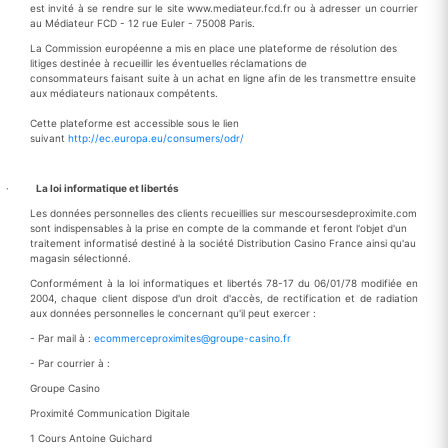
est invité à se rendre sur le site www.mediateur.fcd.fr ou à adresser un courrier
au Médiateur FCD - 12 rue Euler - 75008 Paris.
La Commission européenne a mis en place une plateforme de résolution des
litiges destinée à recueillir les éventuelles réclamations de
consommateurs faisant suite à un achat en ligne afin de les transmettre ensuite
aux médiateurs nationaux compétents.
Cette plateforme est accessible sous le lien
suivant
http://ec.europa.eu/consumers/odr/
·
La loi informatique et libertés
Les données personnelles des clients recueillies sur mescoursesdeproximite.com
sont indispensables à la prise en compte de la commande et feront l'objet d'un
traitement informatisé destiné à la société Distribution Casino France ainsi qu'au
magasin sélectionné.
Conformément à la loi informatiques et libertés 78-17 du 06/01/78 modifiée en
2004, chaque client dispose d'un droit d'accès, de rectification et de radiation
aux données personnelles le concernant qu'il peut exercer :
- Par mail à :
ecommerceproximites@groupe-casino.fr
- Par courrier à :
Groupe Casino
Proximité Communication Digitale
1 Cours Antoine Guichard