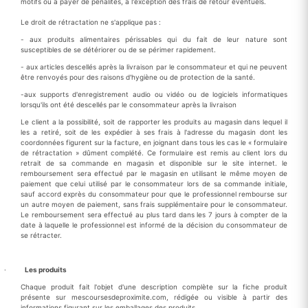
motifs ou à payer de pénalités, à l'exception des frais de retour éventuels.
Le droit de rétractation ne s'applique pas :
- aux produits alimentaires périssables qui du fait de leur nature sont
susceptibles de se détériorer ou de se périmer rapidement.
- aux articles descellés après la livraison par le consommateur et qui ne peuvent
être renvoyés pour des raisons d'hygiène ou de protection de la santé.
-aux supports d'enregistrement audio ou vidéo ou de logiciels informatiques
lorsqu'ils ont été descellés par le consommateur après la livraison
Le client a la possibilité, soit de rapporter les produits au magasin dans lequel il
les a retiré, soit de les expédier à ses frais à l'adresse du magasin dont les
coordonnées figurent sur la facture, en joignant dans tous les cas le « formulaire
de rétractation » dûment complété. Ce formulaire est remis au client lors du
retrait de sa commande en magasin et disponible sur le site internet. le
remboursement sera effectué par le magasin en utilisant le même moyen de
paiement que celui utilisé par le consommateur lors de sa commande initiale,
sauf accord exprès du consommateur pour que le professionnel rembourse sur
un autre moyen de paiement, sans frais supplémentaire pour le consommateur.
Le remboursement sera effectué au plus tard dans les 7 jours à compter de la
date à laquelle le professionnel est informé de la décision du consommateur de
se rétracter.
·
Les produits
Chaque produit fait l'objet d'une description complète sur la fiche produit
présente sur mescoursesdeproximite.com, rédigée ou visible à partir des
informations figurant sur les emballages des produits.