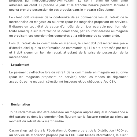
proposés par mescoursesdeproximite.com. La confirmation de commande
adressée au client lui précise le jour et la tranche horaire pendant laquelle il
pourra prendre possession de ses produits dans le magasin sélectionné.
Le client doit s'assurer de la conformité de sa commande lors du retrait de la
marchandise en magasin
ou
au drive (pour les magasins proposant ce service).
Il dispose en tout état de cause d'un délai de un jour ouvrable pour formuler
toute remarque sur le retrait de sa commande, par courrier adressé au magasin
en précisant ses coordonnées complètes et la référence de sa commande.
Lors du retrait de sa commande en magasin, le client doit présenter une pièce
d'identité ainsi que sa confirmation de commande qui lui a été adressée par mail
et il doit signer un bon de retrait attestant de la prise de possession de la
marchandise.
·
Le paiement
Le paiement s'effectue lors du retrait de la commande en magasin
ou
au drive
(pour les magasins proposant ce service) selon les modes de règlement
acceptés par le magasin sélectionné (espèces et/ou chèques et/ou CB).
·
Réclamation
Toute réclamation doit être adressée au magasin auprès duquel la commande a
été passée et dont les coordonnées figurent sur la facture remise au client au
moment du retrait de la marchandise.
Casino shop adhère à la Fédération du Commerce et de la Distribution (FCD) et
au service de médiation proposé par la FCD. Pour toutes informations, le client