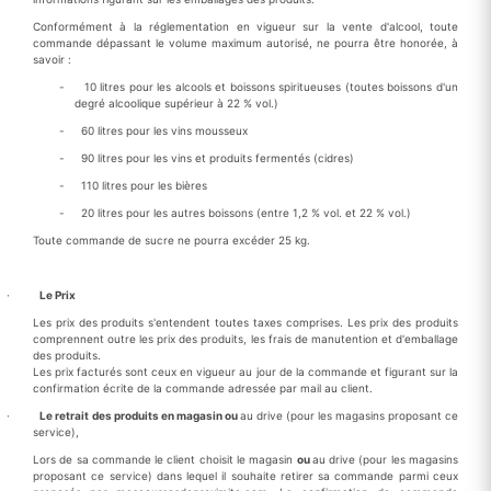
Conformément à la réglementation en vigueur sur la vente d'alcool, toute
commande dépassant le volume maximum autorisé, ne pourra être honorée, à
savoir :
- 10 litres pour les alcools et boissons spiritueuses (toutes boissons d'un
degré alcoolique supérieur à 22 % vol.)
- 60 litres pour les vins mousseux
- 90 litres pour les vins et produits fermentés (cidres)
- 110 litres pour les bières
- 20 litres pour les autres boissons (entre 1,2 % vol. et 22 % vol.)
Toute commande de sucre ne pourra excéder 25 kg.
·
Le Prix
Les prix des produits s'entendent toutes taxes comprises. Les prix des produits
comprennent outre les prix des produits, les frais de manutention et d'emballage
des produits.
Les prix facturés sont ceux en vigueur au jour de la commande et figurant sur la
confirmation écrite de la commande adressée par mail au client.
·
Le retrait des produits en magasin
ou
au drive (pour les magasins proposant ce
service),
Lors de sa commande le client choisit le magasin
ou
au drive (pour les magasins
proposant ce service) dans lequel il souhaite retirer sa commande parmi ceux