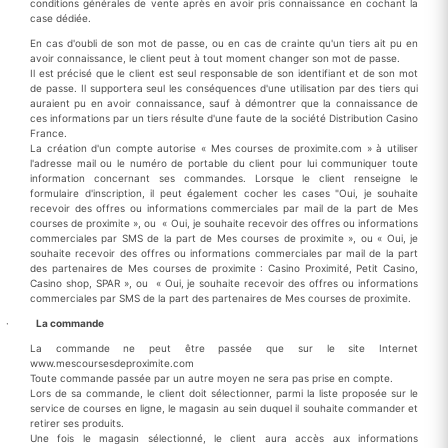
conditions générales de vente après en avoir pris connaissance en cochant la
case dédiée.
En cas d'oubli de son mot de passe, ou en cas de crainte qu'un tiers ait pu en
avoir connaissance, le client peut à tout moment changer son mot de passe.
Il est précisé que le client est seul responsable de son identifiant et de son mot
de passe. Il supportera seul les conséquences d'une utilisation par des tiers qui
auraient pu en avoir connaissance, sauf à démontrer que la connaissance de
ces informations par un tiers résulte d'une faute de la société Distribution Casino
France.
La création d'un compte autorise « Mes courses de proximite.com » à utiliser
l'adresse mail ou le numéro de portable du client pour lui communiquer toute
information concernant ses commandes. Lorsque le client renseigne le
formulaire d'inscription, il peut également cocher les cases "Oui, je souhaite
recevoir des offres ou informations commerciales par mail de la part de Mes
courses de proximite », ou « Oui, je souhaite recevoir des offres ou informations
commerciales par SMS de la part de Mes courses de proximite », ou « Oui, je
souhaite recevoir des offres ou informations commerciales par mail de la part
des partenaires de Mes courses de proximite : Casino Proximité, Petit Casino,
Casino shop, SPAR », ou « Oui, je souhaite recevoir des offres ou informations
commerciales par SMS de la part des partenaires de Mes courses de proximite.
·
La commande
La commande ne peut être passée que sur le site Internet
www.mescoursesdeproximite.com
Toute commande passée par un autre moyen ne sera pas prise en compte.
Lors de sa commande, le client doit sélectionner, parmi la liste proposée sur le
service de courses en ligne, le magasin au sein duquel il souhaite commander et
retirer ses produits.
Une fois le magasin sélectionné, le client aura accès aux informations