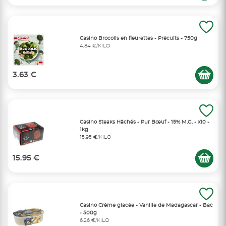
Casino Brocolis en fleurettes - Précuits - 750g
4,84 €/KILO
3.63 €
Casino Steaks Hâchés - Pur Bœuf - 15% M.G. - x10 -
1kg
15,95 €/KILO
15.95 €
Casino Crème glacée - Vanille de Madagascar - Bac
- 500g
6,26 €/KILO