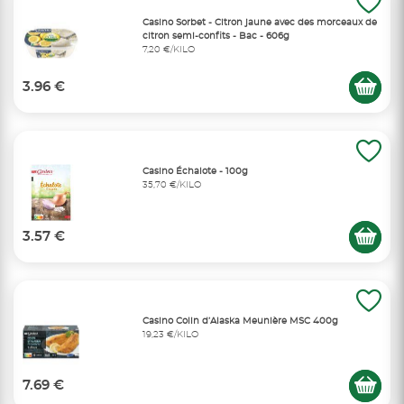
Casino Sorbet - Citron jaune avec des morceaux de
citron semi-confits - Bac - 606g
7,20 €/KILO
3.96 €
Casino Échalote - 100g
35,70 €/KILO
3.57 €
Casino Colin d’Alaska Meunière MSC 400g
19,23 €/KILO
7.69 €