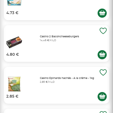
4.73 €
Casino 2 Baconcheeseburgers
14,46 €/KILO
4.80 €
Casino Epinards hachés - A la crème - 1kg
2,85 €/KILO
2.85 €