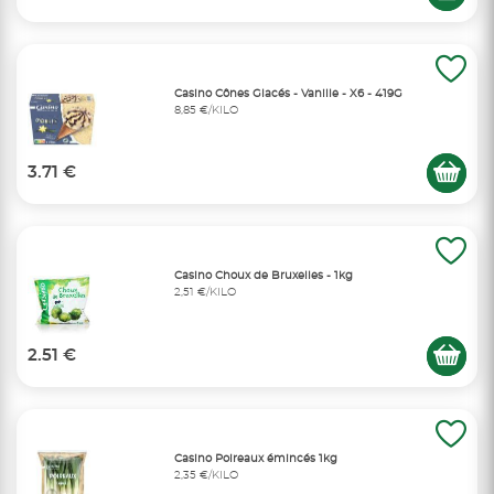
Casino Cônes Glacés - Vanille - X6 - 419G
8,85 €/KILO
3.71 €
Casino Choux de Bruxelles - 1kg
2,51 €/KILO
2.51 €
Casino Poireaux émincés 1kg
2,35 €/KILO