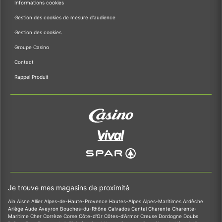
Informations cookies
Gestion des cookies de mesure d'audience
Gestion des cookies
Groupe Casino
Contact
Rappel Produit
Je trouve mes magasins de proximité
Ain
Aisne
Allier
Alpes-de-Haute-Provence
Hautes-Alpes
Alpes-Maritimes
Ardèche
Ariège
Aude
Aveyron
Bouches-du-Rhône
Calvados
Cantal
Charente
Charente-
Maritime
Cher
Corrèze
Corse
Côte-d'Or
Côtes-d'Armor
Creuse
Dordogne
Doubs