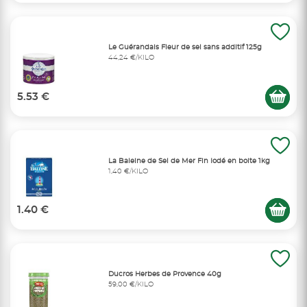
Le Guérandais Fleur de sel sans additif 125g
44,24 €/KILO
5.53 €
La Baleine de Sel de Mer Fin Iodé en boite 1kg
1,40 €/KILO
1.40 €
Ducros Herbes de Provence 40g
59,00 €/KILO