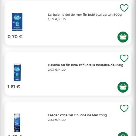
La Baleine Sel de mer fin iodé étui carton 500g
1,40 €/KILO
0.70 €
Baleine sel fin iodé et fluoré la bouteille de 550g
2,93 €/KILO
1.61 €
Leader Price Sel Fin Iodé de Mer 250g
2,52 €/KILO