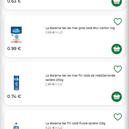
0.63 €
La Baleine Sel de mer gros iodé étui carton 1kg
0,99 €/KILO
0.99 €
La Baleine Sel de mer fin iodé de Méditerranée
salière 250g
2,96 €/KILO
0.74 €
La Baleine Sel fin iodé fluoré salière 125g
5,20 €/KILO