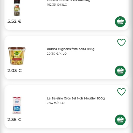
Ducros Moulin 3 Poivres 34g
162,35 €/KILO
5.52 €
Kühne Oignons frits boîte 100g
20,30 €/KILO
2.03 €
La Baleine Gros Sel Noir Moutier 800g
2,94 €/KILO
2.35 €