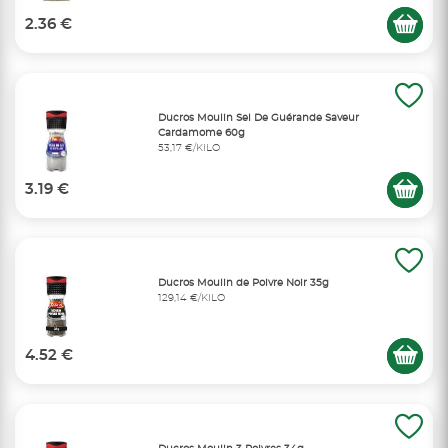
2.36 €
Ducros Moulin Sel De Guérande Saveur
Cardamome 60g
53,17 €/KILO
3.19 €
Ducros Moulin de Poivre Noir 35g
129,14 €/KILO
4.52 €