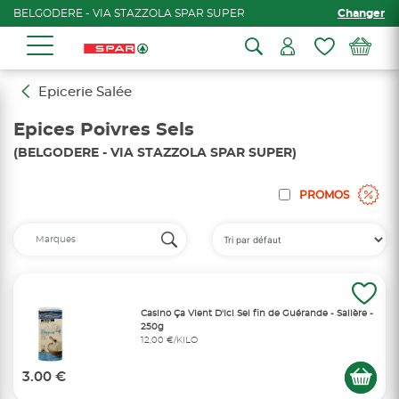
BELGODERE - VIA STAZZOLA SPAR SUPER
Changer
Epicerie Salée
Epices Poivres Sels
(BELGODERE - VIA STAZZOLA SPAR SUPER)
PROMOS
Casino Ça Vient D'Ici Sel fin de Guérande - Salière -
250g
12,00 €/KILO
3.00 €