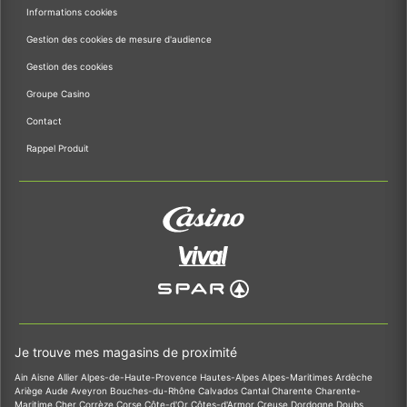
Informations cookies
Gestion des cookies de mesure d'audience
Gestion des cookies
Groupe Casino
Contact
Rappel Produit
Je trouve mes magasins de proximité
Ain
Aisne
Allier
Alpes-de-Haute-Provence
Hautes-Alpes
Alpes-Maritimes
Ardèche
Ariège
Aude
Aveyron
Bouches-du-Rhône
Calvados
Cantal
Charente
Charente-
Maritime
Cher
Corrèze
Corse
Côte-d'Or
Côtes-d'Armor
Creuse
Dordogne
Doubs