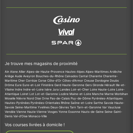
Je trouve mes magasins de proximité
Ain
Aisne
Allier
Alpes-de-Haute-Provence
Hautes-Alpes
Alpes-Maritimes
Ardèche
Ariège
Aude
Aveyron
Bouches-du-Rhône
Calvados
Cantal
Charente
Charente-
Maritime
Cher
Corrèze
Corse
Côte-d'Or
Côtes-d'Armor
Creuse
Dordogne
Doubs
Drôme
Eure
Eure-et-Loir
Finistère
Gard
Haute-Garonne
Gers
Gironde
Hérault
Ille-et-
Vilaine
Indre
Indre-et-Loire
Isère
Jura
Landes
Loir-et-Cher
Loire
Haute-Loire
Loire-
Atlantique
Loiret
Lot
Lot-et-Garonne
Lozère
Maine-et-Loire
Manche
Marne
Morbihan
Moselle
Nièvre
Nord
Oise
Orne
Pas-de-Calais
Puy-de-Dôme
Pyrénées-Atlantiques
Hautes-Pyrénées
Pyrénées-Orientales
Rhône
Saône-et-Loire
Sarthe
Savoie
Haute-
Savoie
Seine-Maritime
Yvelines
Deux-Sèvres
Tarn
Tarn-et-Garonne
Var
Vaucluse
Vendée
Vienne
Haute-Vienne
Vosges
Yonne
Essonne
Hauts-de-Seine
Seine-Saint-
Denis
Val-d'Oise
Monaco-Ville
Vos courses livrées à domicile !