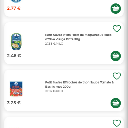
2.77 €
Petit Navire P'Tits Filets de Maquereaux Huile
d'Olive Vierge Extra 90g
27,33 €/KILO
2.46 €
Petit Navire Effilochés de thon Sauce Tomate &
Basilic msc 200g
16,25 €/KILO
3.25 €