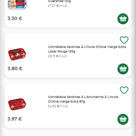
Guérande 121g
27,27 €/KILO
3.30 €
Connétable Sardines À L'Huile D'Olive Vierge Extra
Label Rouge 135g
28,15 €/KILO
3.80 €
Connétable Sardines À L'Ancinenne À L'Huile
D'Olive Vierge Extra 87g
34,52 €/KILO
3.97 €