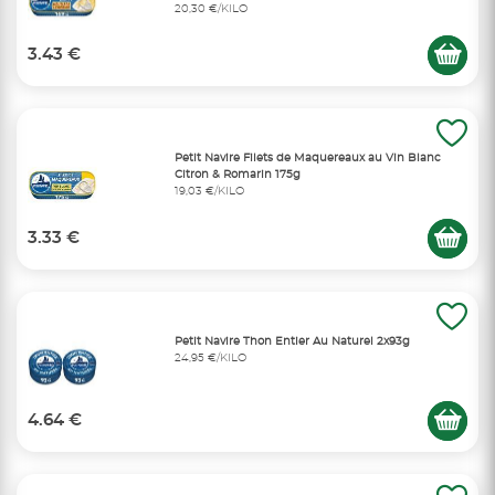
20,30 €/KILO
3.43 €
Petit Navire Filets de Maquereaux au Vin Blanc
Citron & Romarin 175g
19,03 €/KILO
3.33 €
Petit Navire Thon Entier Au Naturel 2x93g
24,95 €/KILO
4.64 €