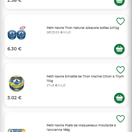
2.38 €
Petit Navire Thon Naturel Albacore boîtes 2x112g
28125,00 €/KILO
6.30 €
Petit Navire Emietté de Thon Mariné Citron & Thym
110g
27,45 €/KILO
3.02 €
Petit Navire Filets de Maquereaux moutarde à
l'ancienne 169g