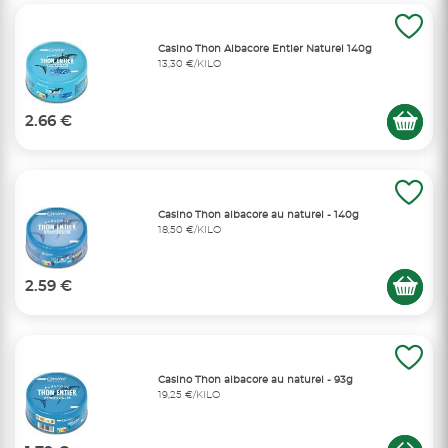
Casino Thon Albacore Entier Naturel 140g
13,30 €/KILO
2.66 €
Casino Thon albacore au naturel - 140g
18,50 €/KILO
2.59 €
Casino Thon albacore au naturel - 93g
19,25 €/KILO