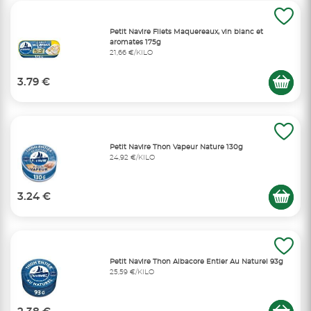
Petit Navire Filets Maquereaux, vin blanc et
aromates 175g
21,66 €/KILO
3.79 €
Petit Navire Thon Vapeur Nature 130g
24,92 €/KILO
3.24 €
Petit Navire Thon Albacore Entier Au Naturel 93g
25,59 €/KILO