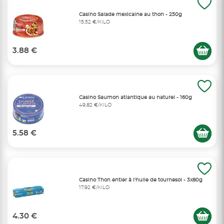
Casino Salade mexicaine au thon - 250g
15,52 €/KILO
3.88 €
Casino Saumon atlantique au naturel - 160g
49,82 €/KILO
5.58 €
Casino Thon entier à l'huile de tournesol - 3x80g
17,92 €/KILO
4.30 €