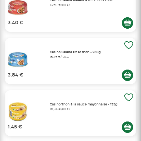
Casino Salade Italienne Au Thon - 250G
13,60 €/KILO
3.40 €
Casino Salade riz et thon - 250g
15,36 €/KILO
3.84 €
Casino Thon à la sauce mayonnaise - 135g
10,74 €/KILO
1.45 €