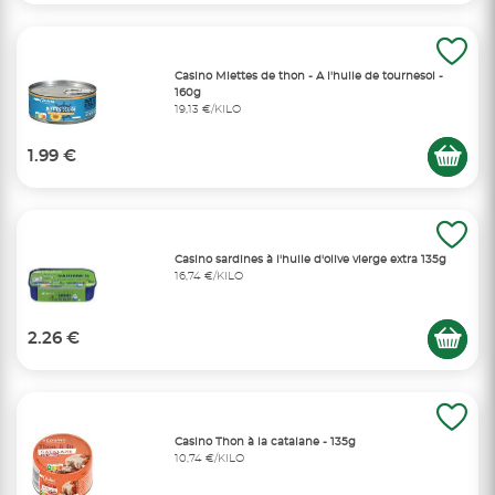
Casino Miettes de thon - A l'huile de tournesol -
160g
19,13 €/KILO
1.99 €
Casino sardines à l'huile d'olive vierge extra 135g
16,74 €/KILO
2.26 €
Casino Thon à la catalane - 135g
10,74 €/KILO