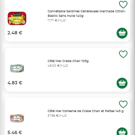
Connétable Sardines Généreuses Marinade Citron-
Basilic Sans Huile 140g
17,71 €/KILO
2.48 €
Côté Mer Crabe Chair 105g
46,00 €/KILO
4.83 €
Côté Mer Conserve de Crabe Chair et Pattes 145 g
37,66 €/KILO
5.46 €