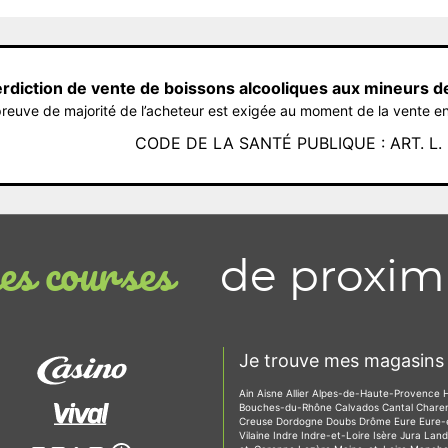
erdiction de vente de boissons alcooliques aux mineurs d
reuve de majorité de l’acheteur est exigée au moment de la vente en
CODE DE LA SANTÉ PUBLIQUE : ART. L. 3
de proxim
s courses
Je trouve mes magasins 
Ain
Aisne
Allier
Alpes-de-Haute-Provence
Bouches-du-Rhône
Calvados
Cantal
Chare
Creuse
Dordogne
Doubs
Drôme
Eure
Eure-
Vilaine
Indre
Indre-et-Loire
Isère
Jura
Lan