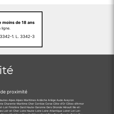
e moins de 18 ans
 ligne.
342-1. L. 3342-3
ité
de proximité
Hautes-Alpes
Alpes-Maritimes
Ardèche
Ariège
Aude
Aveyron
nte
Charente-Maritime
Cher
Corrèze
Corse
Côte-d'Or
Côtes-d'Armor
et-Loir
Finistère
Gard
Haute-Garonne
Gers
Gironde
Hérault
Ille-et-
des
Loir-et-Cher
Loire
Haute-Loire
Loire-Atlantique
Loiret
Lot
Lot-