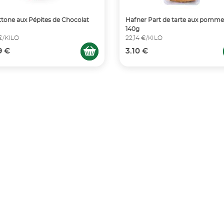
tone aux Pépites de Chocolat
Hafner Part de tarte aux pomme
140g
 €/KILO
22,14 €/KILO
9 €
3.10 €