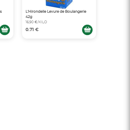
s
L'Hirondelle Levure de Boulangerie
42g
16,90 €/KILO
0.71 €