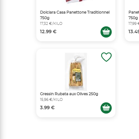
Dolciara Casa Panettone Traditionnel
Panet
750g
750g
17,32 €/KILO
17,99
12.99 €
13.4
Gressin Rubata aux Olives 250g
15,96 €/KILO
3.99 €