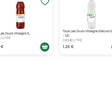
Tous Les Jours Vinaigre d'alcool 
Les Jours Vinaigre 1L
- 1,5l
€/LITRE
0,83 €/LITRE
 €
1.25 €