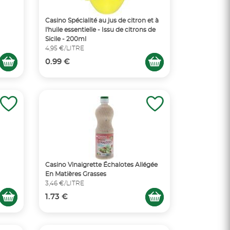
Casino Spécialité au jus de citron et à
l'huile essentielle - Issu de citrons de
Sicile - 200ml
4,95 €/LITRE
0.99 €
Casino Vinaigrette Échalotes Allégée
En Matières Grasses
3,46 €/LITRE
1.73 €