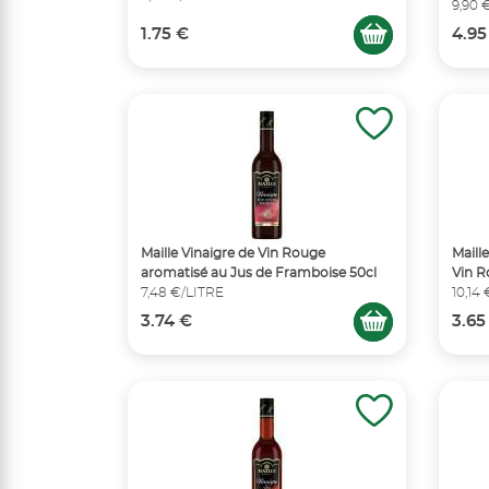
9,90 
1.75 €
4.95
Maille Vinaigre de Vin Rouge
Maill
aromatisé au Jus de Framboise 50cl
Vin R
7,48 €/LITRE
10,14
3.74 €
3.65