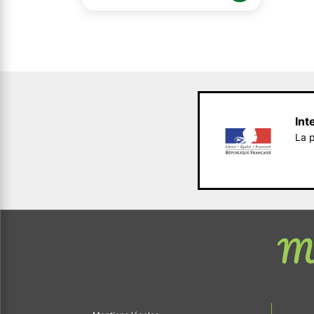
Int
La p
Me