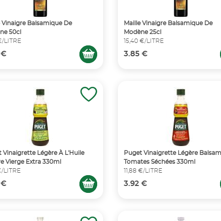
e Vinaigre Balsamique De
Maille Vinaigre Balsamique De
ne 50cl
Modène 25cl
 €/LITRE
15,40 €/LITRE
 €
3.85 €
 Vinaigrette Légère À L'Huile
Puget Vinaigrette Légère Balsa
ve Vierge Extra 330ml
Tomates Séchées 330ml
 €/LITRE
11,88 €/LITRE
 €
3.92 €