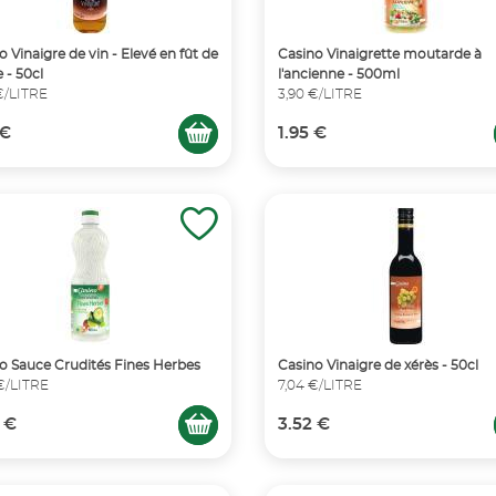
o Vinaigre de vin - Elevé en fût de
Casino Vinaigrette moutarde à
 - 50cl
l'ancienne - 500ml
€/LITRE
3,90 €/LITRE
 €
1.95 €
o Sauce Crudités Fines Herbes
Casino Vinaigre de xérès - 50cl
€/LITRE
7,04 €/LITRE
 €
3.52 €