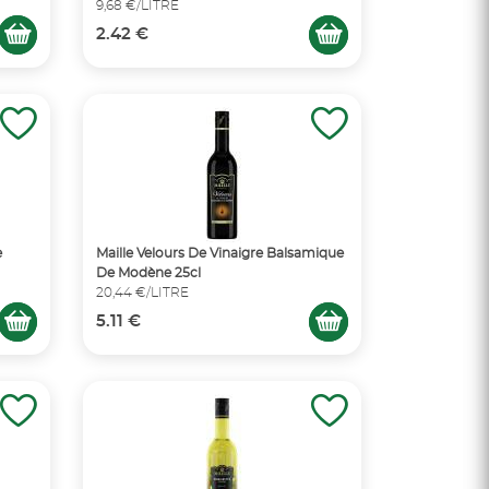
9,68 €/LITRE
2.42 €
e
Maille Velours De Vinaigre Balsamique
De Modène 25cl
20,44 €/LITRE
5.11 €