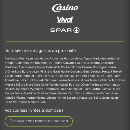
Je trouve mes magasins de proximité
Ain
Aisne
Allier
Alpes-de-Haute-Provence
Hautes-Alpes
Alpes-Maritimes
Ardèche
Ariège
Aude
Aveyron
Bouches-du-Rhône
Calvados
Cantal
Charente
Charente-
Maritime
Cher
Corrèze
Corse
Côte-d'Or
Côtes-d'Armor
Creuse
Dordogne
Doubs
Drôme
Eure
Eure-et-Loir
Finistère
Gard
Haute-Garonne
Gers
Gironde
Hérault
Ille-et-
Vilaine
Indre
Indre-et-Loire
Isère
Jura
Landes
Loir-et-Cher
Loire
Haute-Loire
Loire-
Atlantique
Loiret
Lot
Lot-et-Garonne
Lozère
Maine-et-Loire
Manche
Marne
Morbihan
Moselle
Nièvre
Nord
Oise
Orne
Pas-de-Calais
Puy-de-Dôme
Pyrénées-Atlantiques
Hautes-Pyrénées
Pyrénées-Orientales
Rhône
Saône-et-Loire
Sarthe
Savoie
Haute-
Savoie
Seine-Maritime
Yvelines
Deux-Sèvres
Tarn
Tarn-et-Garonne
Var
Vaucluse
Vendée
Vienne
Haute-Vienne
Vosges
Yonne
Essonne
Hauts-de-Seine
Seine-Saint-
Denis
Val-d'Oise
Monaco-Ville
Vos courses livrées à domicile !
Découvrir nos modes de livraison