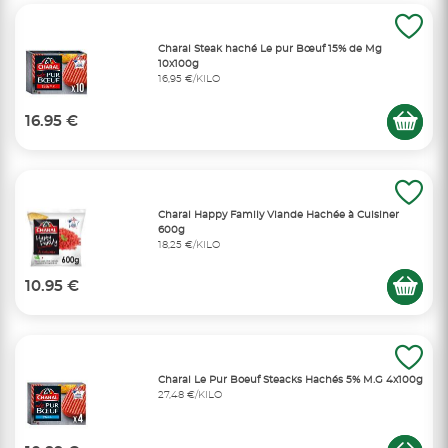
Charal Steak haché Le pur Bœuf 15% de Mg
10x100g
16,95 €/KILO
16.95 €
Charal Happy Family Viande Hachée à Cuisiner
600g
18,25 €/KILO
10.95 €
Charal Le Pur Boeuf Steacks Hachés 5% M.G 4x100g
27,48 €/KILO