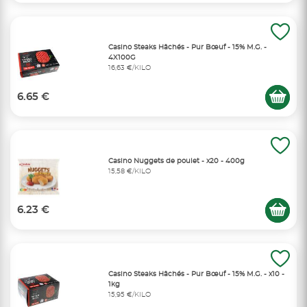
Casino Steaks Hâchés - Pur Bœuf - 15% M.G. -
4X100G
16,63 €/KILO
6.65 €
Casino Nuggets de poulet - x20 - 400g
15,58 €/KILO
6.23 €
Casino Steaks Hâchés - Pur Bœuf - 15% M.G. - x10 -
1kg
15,95 €/KILO