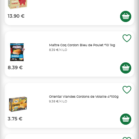
13.90 €
Maître Coq Cordon Bleu de Poulet *10 1kg
8,39 €/KILO
8.39 €
Oriental Viandes Cordons de Volaille 4*100g
9,38 €/KILO
3.75 €