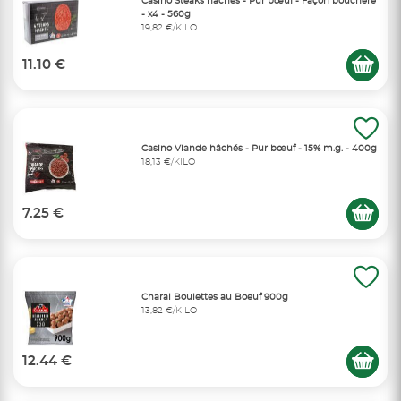
Casino Steaks hachés - Pur bœuf - Façon bouchère
- x4 - 560g
19,82 €/KILO
11.10 €
Casino Viande hâchés - Pur bœuf - 15% m.g. - 400g
18,13 €/KILO
7.25 €
Charal Boulettes au Boeuf 900g
13,82 €/KILO
12.44 €