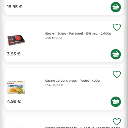
15.95 €
Steaks hâchés - Pur bœuf - 15% m.g. - 2x100g
3,95 €/KILO
3.95 €
Casino Cordons bleus - Poulet - 400g
12,48 €/KILO
4.99 €