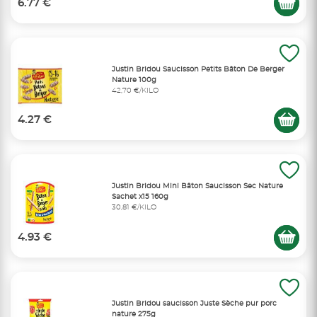
6.77 €
Justin Bridou Saucisson Petits Bâton De Berger
Nature 100g
42,70 €/KILO
4.27 €
Justin Bridou Mini Bâton Saucisson Sec Nature
Sachet x15 160g
30,81 €/KILO
4.93 €
Justin Bridou saucisson Juste Sèche pur porc
nature 275g