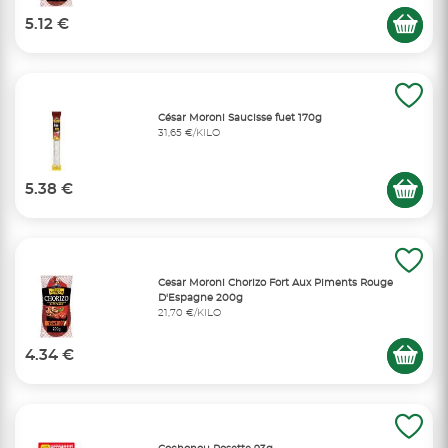
5.12 €
César Moroni Saucisse fuet 170g
31,65 €/KILO
5.38 €
Cesar Moroni Chorizo Fort Aux Piments Rouge
D'Espagne 200g
21,70 €/KILO
4.34 €