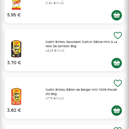
21,64 €/KILO
5.95 €
Justin Bridou Saucisson Just'un Délice Mini A La
Noix De Jambon 80g
46,25 €/KILO
3.70 €
Justin Bridou Bâton de Berger Mini 100% Poulet
x10 80g
47,75 €/KILO
3.82 €