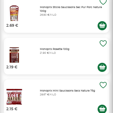
Monoprix Sticks Saucissons Sec Pur Porc Nature
100g
26,90 €/KILO
2.69 €
Monoprix Rosette 100g
21,90 €/KILO
2.19 €
Monoprix Mini Saucissons Secs Nature 75g
28,67 €/KILO
2.15 €