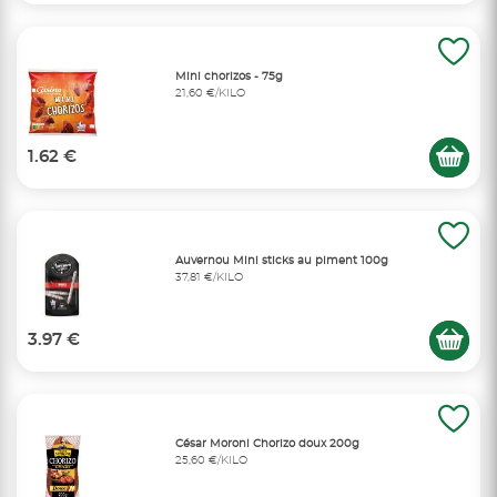
Mini chorizos - 75g
21,60 €/KILO
1.62 €
Auvernou Mini sticks au piment 100g
37,81 €/KILO
3.97 €
César Moroni Chorizo doux 200g
25,60 €/KILO