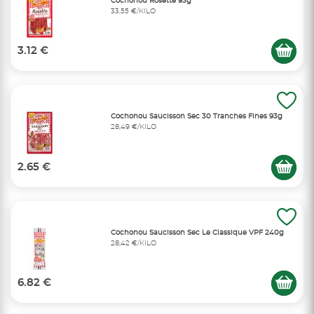
Cochonou Rosette 93g
33,55 €/KILO
3.12 €
Cochonou Saucisson Sec 30 Tranches Fines 93g
28,49 €/KILO
2.65 €
Cochonou Saucisson Sec Le Classique VPF 240g
28,42 €/KILO
6.82 €