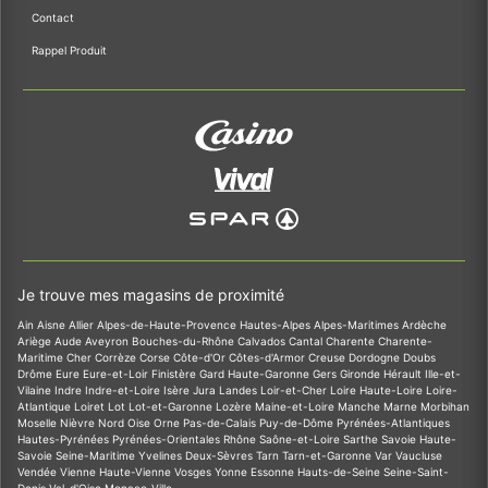
Contact
Rappel Produit
Je trouve mes magasins de proximité
Ain
Aisne
Allier
Alpes-de-Haute-Provence
Hautes-Alpes
Alpes-Maritimes
Ardèche
Ariège
Aude
Aveyron
Bouches-du-Rhône
Calvados
Cantal
Charente
Charente-
Maritime
Cher
Corrèze
Corse
Côte-d'Or
Côtes-d'Armor
Creuse
Dordogne
Doubs
Drôme
Eure
Eure-et-Loir
Finistère
Gard
Haute-Garonne
Gers
Gironde
Hérault
Ille-et-
Vilaine
Indre
Indre-et-Loire
Isère
Jura
Landes
Loir-et-Cher
Loire
Haute-Loire
Loire-
Atlantique
Loiret
Lot
Lot-et-Garonne
Lozère
Maine-et-Loire
Manche
Marne
Morbihan
Moselle
Nièvre
Nord
Oise
Orne
Pas-de-Calais
Puy-de-Dôme
Pyrénées-Atlantiques
Hautes-Pyrénées
Pyrénées-Orientales
Rhône
Saône-et-Loire
Sarthe
Savoie
Haute-
Savoie
Seine-Maritime
Yvelines
Deux-Sèvres
Tarn
Tarn-et-Garonne
Var
Vaucluse
Vendée
Vienne
Haute-Vienne
Vosges
Yonne
Essonne
Hauts-de-Seine
Seine-Saint-
Denis
Val-d'Oise
Monaco-Ville