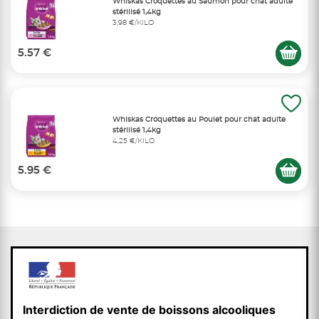
Whiskas Croquettes au Saumon pour chat adulte
stérilisé 1,4kg
3,98 €/KILO
5.57 €
Whiskas Croquettes au Poulet pour chat adulte
stérilisé 1,4kg
4,25 €/KILO
5.95 €
Interdiction de vente de boissons alcooliques