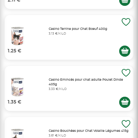
2.11 €
Casino Terrine pour Chat Boeuf 400g
3,13 €/KILO
1.25 €
Casino Emincés pour chat adulte Poulet Dinde
405g
3,33 €/KILO
1.35 €
Casino Bouchées pour Chat Volaille Légumes 415g
3,61 €/KILO