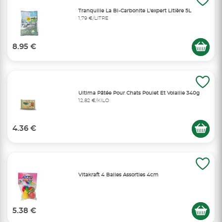
Tranquille La Bi-Carbonite L'expert Litière 5L
1,79 €/LITRE
8.95 €
Ultima Pâtée Pour Chats Poulet Et Volaille 340g
12,82 €/KILO
4.36 €
Vitakraft 4 Balles Assorties 4cm
5.38 €