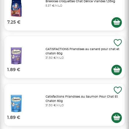
Brekkies croquettes Chat Délice Viandes 1,35kg
5,37 €/KILO
7.25 €
CATISFACTIONS Friandises au canard pour chat et
chaton 60g
31,50 €/KILO
1.89 €
Catisfactions Friandises Au Saumon Pour Chat Et
Chaton 60g
31,50 €/KILO
1.89 €