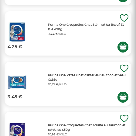
Purina One Croquettes Chat Stérilisé Au Bœuf Et
Blé 450g
9,44 €/KILO
4.25 €
Purina One Pâtée Chat d'intérieur au thon et veau
4x85g
10,15 €/KILO
3.45 €
Purina One Croquettes Chat Adulte au saumon et
céréales 450g
10,93 €/KILO