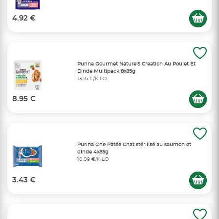
4.92 €
Purina Gourmet Nature'S Creation Au Poulet Et
Dinde Multipack 8x85g
13,16 €/KILO
8.95 €
Purina One Pâtée Chat stérilisé au saumon et
dinde 4x85g
10,09 €/KILO
3.43 €