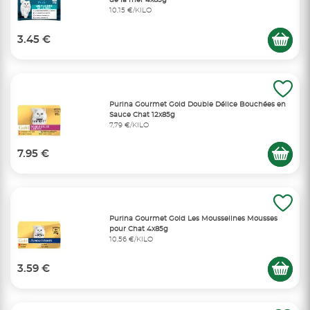
de la mer 4x85g
10,15 €/KILO
3.45 €
Purina Gourmet Gold Double Délice Bouchées en
Sauce Chat 12x85g
7,79 €/KILO
7.95 €
Purina Gourmet Gold Les Mousselines Mousses
pour Chat 4x85g
10,56 €/KILO
3.59 €