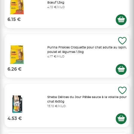
Bœuf 1,5kg
4,10 €/KILO
6.15 €
Purina Friskies Croquette pour chat adulte au lapin,
poulet et légumes 1.5kg
4,17 €/KILO
6.26 €
Sheba Délices du Jour Pâtée sauce à la volaille pour
chat 6x50g
15,10 €/KILO
4.53 €