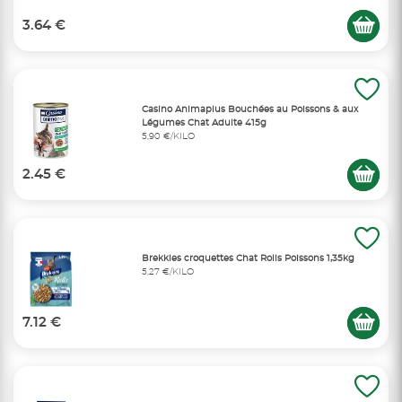
3.64 €
Casino Animaplus Bouchées au Poissons & aux
Légumes Chat Adulte 415g
5,90 €/KILO
2.45 €
Brekkies croquettes Chat Rolls Poissons 1,35kg
5,27 €/KILO
7.12 €