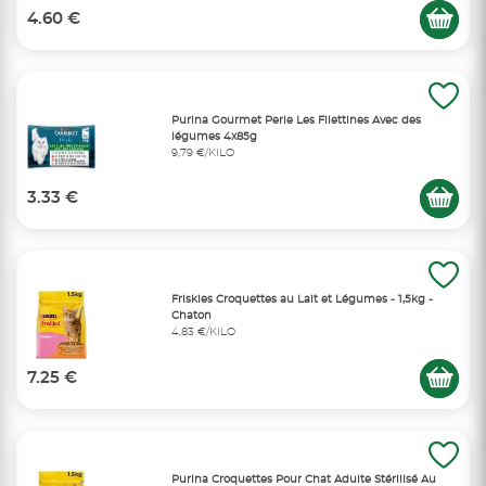
4.60 €
Purina Gourmet Perle Les Filettines Avec des
légumes 4x85g
9,79 €/KILO
3.33 €
Friskies Croquettes au Lait et Légumes - 1,5kg -
Chaton
4,83 €/KILO
7.25 €
Purina Croquettes Pour Chat Adulte Stérilisé Au