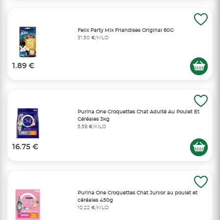
Felix Party Mix Friandises Original 60G
31,50 €/KILO
1.89 €
Purina One Croquettes Chat Adulté Au Poulet Et
Céréales 3kg
5,58 €/KILO
16.75 €
Purina One Croquettes Chat Junior au poulet et
céréales 450g
10,22 €/KILO