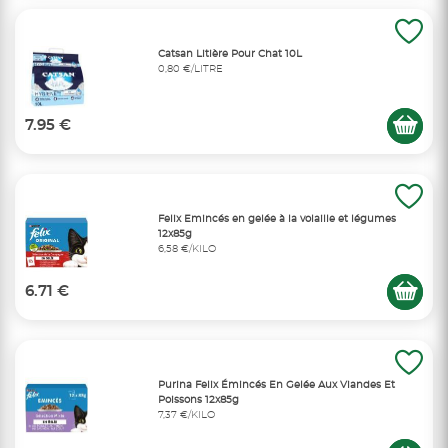
Catsan Litière Pour Chat 10L
0,80 €/LITRE
7.95 €
Felix Emincés en gelée à la volaille et légumes
12x85g
6,58 €/KILO
6.71 €
Purina Felix Émincés En Gelée Aux Viandes Et
Poissons 12x85g
7,37 €/KILO