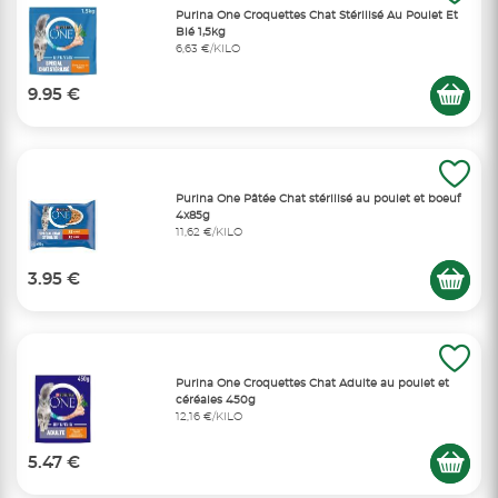
Purina One Croquettes Chat Stérilisé Au Poulet Et
Blé 1,5kg
6,63 €/KILO
9.95 €
Purina One Pâtée Chat stérilisé au poulet et boeuf
4x85g
11,62 €/KILO
3.95 €
Purina One Croquettes Chat Adulte au poulet et
céréales 450g
12,16 €/KILO
5.47 €