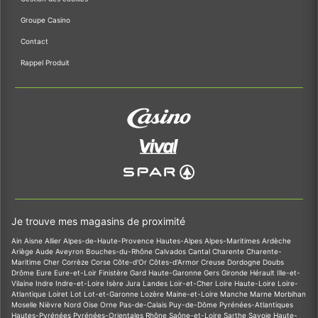
Groupe Casino
Contact
Rappel Produit
Je trouve mes magasins de proximité
Ain
Aisne
Allier
Alpes-de-Haute-Provence
Hautes-Alpes
Alpes-Maritimes
Ardèche
Ariège
Aude
Aveyron
Bouches-du-Rhône
Calvados
Cantal
Charente
Charente-
Maritime
Cher
Corrèze
Corse
Côte-d'Or
Côtes-d'Armor
Creuse
Dordogne
Doubs
Drôme
Eure
Eure-et-Loir
Finistère
Gard
Haute-Garonne
Gers
Gironde
Hérault
Ille-et-
Vilaine
Indre
Indre-et-Loire
Isère
Jura
Landes
Loir-et-Cher
Loire
Haute-Loire
Loire-
Atlantique
Loiret
Lot
Lot-et-Garonne
Lozère
Maine-et-Loire
Manche
Marne
Morbihan
Moselle
Nièvre
Nord
Oise
Orne
Pas-de-Calais
Puy-de-Dôme
Pyrénées-Atlantiques
Hautes-Pyrénées
Pyrénées-Orientales
Rhône
Saône-et-Loire
Sarthe
Savoie
Haute-