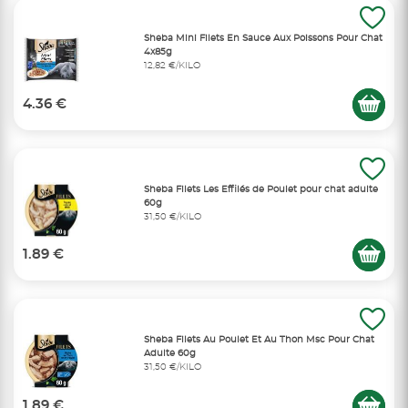
Sheba Mini Filets En Sauce Aux Poissons Pour Chat
4x85g
12,82 €/KILO
4.36 €
Sheba Filets Les Effilés de Poulet pour chat adulte
60g
31,50 €/KILO
1.89 €
Sheba Filets Au Poulet Et Au Thon Msc Pour Chat
Adulte 60g
31,50 €/KILO
1.89 €