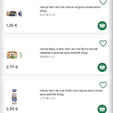
Harrys Pain de mie nature longue conservation
250g
5,00 €/KILO
1.25 €
Harrys Beau & Bon Pain de mie farine de blé
céréales & graines sans additifs 320g
8,66 €/KILO
2.77 €
Harrys Pain de mie 100% mie nature sans croute
sans additifs 500g
4,70 €/KILO
2.35 €