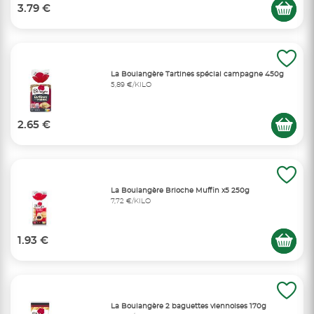
3.79 €
La Boulangère Tartines spécial campagne 450g
5,89 €/KILO
2.65 €
La Boulangère Brioche Muffin x5 250g
7,72 €/KILO
1.93 €
La Boulangère 2 baguettes viennoises 170g