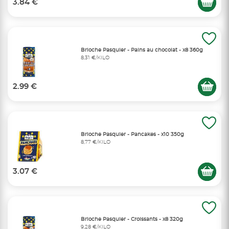
3.84 €
Brioche Pasquier - Pains au chocolat - x8 360g
8,31 €/KILO
2.99 €
Brioche Pasquier - Pancakes - x10 350g
8,77 €/KILO
3.07 €
Brioche Pasquier - Croissants - x8 320g
9,28 €/KILO