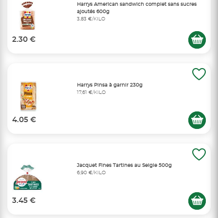
Harrys American sandwich complet sans sucres
ajoutés 600g
3,83 €/KILO
2.30 €
Harrys Pinsa à garnir 230g
17,61 €/KILO
4.05 €
Jacquet Fines Tartines au Seigle 500g
6,90 €/KILO
3.45 €