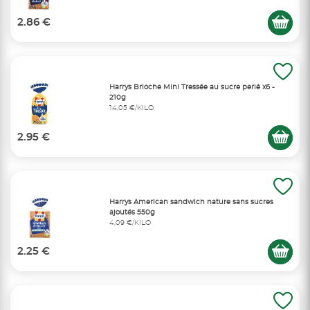
2.86 €
Harrys Brioche Mini Tressée au sucre perlé x6 -
210g
14,05 €/KILO
2.95 €
Harrys American sandwich nature sans sucres
ajoutés 550g
4,09 €/KILO
2.25 €