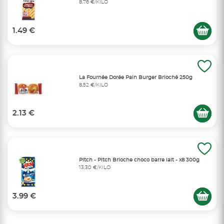
8,76 €/KILO
1.49 €
La Fournée Dorée Pain Burger Brioché 250g
8,52 €/KILO
2.13 €
Pitch - Pitch Brioche choco barre lait - x8 300g
13,30 €/KILO
3.99 €