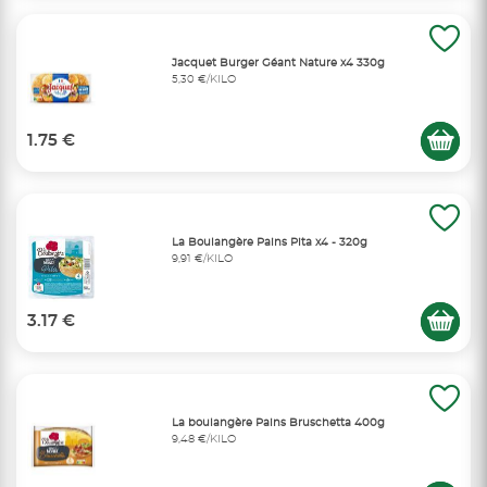
Jacquet Burger Géant Nature x4 330g
5,30 €/KILO
1.75 €
La Boulangère Pains Pita x4 - 320g
9,91 €/KILO
3.17 €
La boulangère Pains Bruschetta 400g
9,48 €/KILO