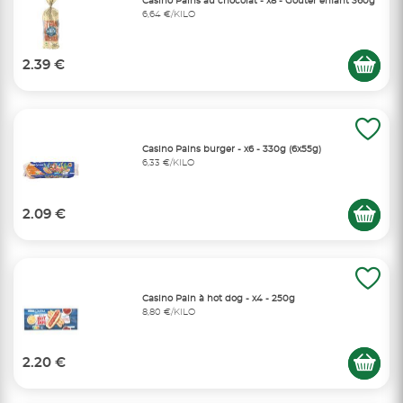
Casino Pains au chocolat - x8 - Gouter enfant 360g
6,64 €/KILO
2.39 €
Casino Pains burger - x6 - 330g (6x55g)
6,33 €/KILO
2.09 €
Casino Pain à hot dog - x4 - 250g
8,80 €/KILO
2.20 €