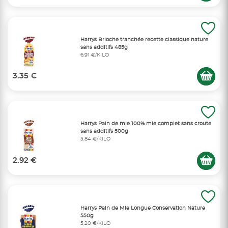
Harrys Brioche tranchée recette classique nature
sans additifs 485g
6,91 €/KILO
3.35 €
Harrys Pain de mie 100% mie complet sans croute
sans additifs 500g
5,84 €/KILO
2.92 €
Harrys Pain de Mie Longue Conservation Nature
550g
5,20 €/KILO