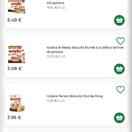
x15 portions
16,64 €/KILO
5.49 €
Nutella B-Ready Biscuits fourrés à la pâte à tartiner
x6 portions
23,33 €/KILO
3.08 €
Nutella Ferrero Biscuits Fourrés 304g
12,99 €/KILO
3.95 €