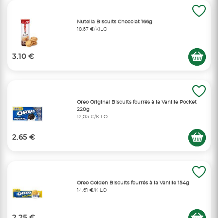
Nutella Biscuits Chocolat 166g
18,67 €/KILO
3.10 €
Oreo Original Biscuits fourrés à la Vanille Pocket
220g
12,05 €/KILO
2.65 €
Oreo Golden Biscuits fourrés à la Vanille 154g
14,61 €/KILO
2.25 €