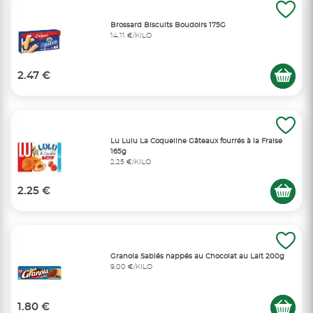
Brossard Biscuits Boudoirs 175G
14,11 €/KILO
2.47 €
Lu Lulu La Coqueline Gâteaux fourrés à la Fraise
165g
2,25 €/KILO
2.25 €
Granola Sablés nappés au Chocolat au Lait 200g
9,00 €/KILO
1.80 €