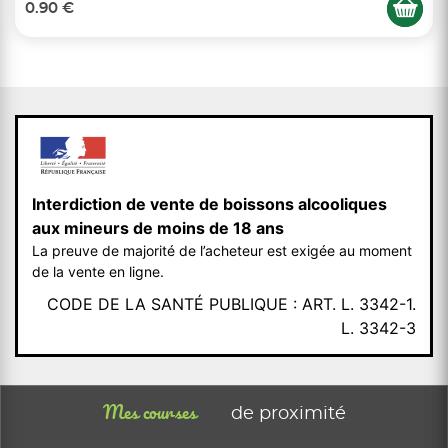
0.90 €
Interdiction de vente de boissons alcooliques
aux mineurs de moins de 18 ans
La preuve de majorité de l’acheteur est exigée au moment
de la vente en ligne.
CODE DE LA SANTÉ PUBLIQUE : ART. L. 3342-1.
L. 3342-3
Mes courses
de proximité