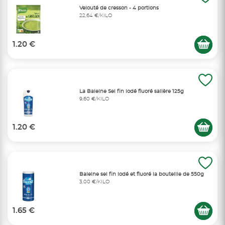
Velouté de cresson - 4 portions
22,64 €/KILO
1.20 €
La Baleine Sel fin iodé fluoré salière 125g
9,60 €/KILO
1.20 €
Baleine sel fin iodé et fluoré la bouteille de 550g
3,00 €/KILO
1.65 €