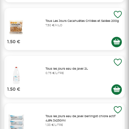
Tous Les Jours Cacahuètes Grillées et Salées 200g
7,50 €/KILO
1.50 €
Tous les jours eau de javel 2L
0,75 €/LITRE
1.50 €
Tous les jours eau de javel berlingot chlore actif
4,8% 3x250ml
1,33 €/LITRE