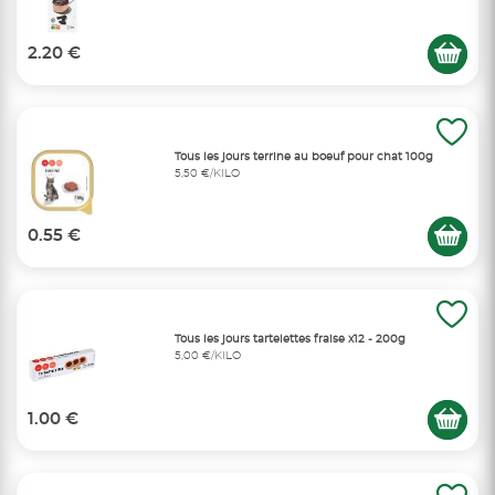
2.20 €
Tous les jours terrine au boeuf pour chat 100g
5,50 €/KILO
0.55 €
Tous les jours tartelettes fraise x12 - 200g
5,00 €/KILO
1.00 €