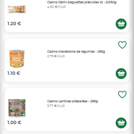
Casino Demi-baguettes précuites x2 - 2x150g
4,00 €/KILO
1.20 €
Casino Macédoine de légumes - 265g
2,75 €/KILO
1.10 €
Casino Lentilles préparées - 265g
3,77 €/KILO
1.00 €