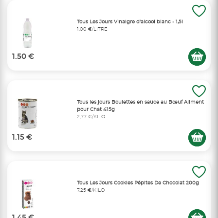
Tous Les Jours Vinaigre d'alcool blanc - 1,5l
1,00 €/LITRE
1.50 €
Tous les jours Boulettes en sauce au Bœuf Aliment
pour Chat 415g
2,77 €/KILO
1.15 €
Tous Les Jours Cookies Pépites De Chocolat 200g
7,25 €/KILO
1.45 €