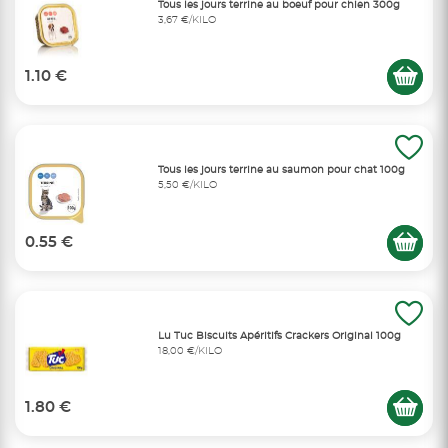
Tous les jours terrine au boeuf pour chien 300g
3,67 €/KILO
1.10 €
Tous les jours terrine au saumon pour chat 100g
5,50 €/KILO
0.55 €
Lu Tuc Biscuits Apéritifs Crackers Original 100g
18,00 €/KILO
1.80 €