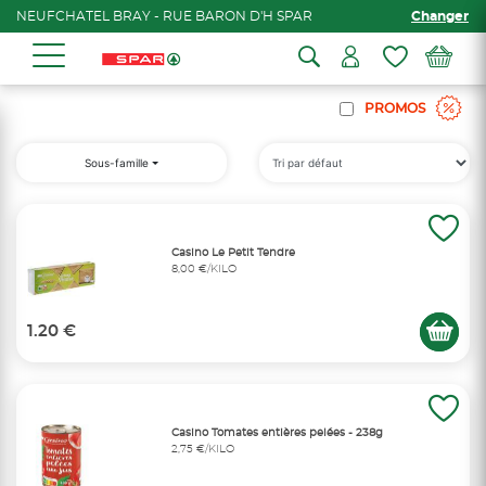
NEUFCHATEL BRAY - RUE BARON D'H SPAR
Changer
PROMOS
Sous-famille
Casino Le Petit Tendre
8,00 €/KILO
1.20 €
Casino Tomates entières pelées - 238g
2,75 €/KILO