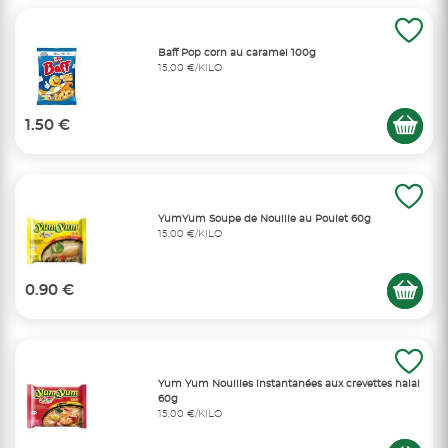
Baff Pop corn au caramel 100g
15,00 €/KILO
1.50 €
YumYum Soupe de Nouille au Poulet 60g
15,00 €/KILO
0.90 €
Yum Yum Nouilles instantanées aux crevettes halal
60g
15,00 €/KILO