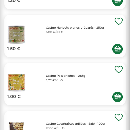
1.30 €
Casino Haricots blancs préparés - 250g
6,00 €/KILO
1.50 €
Casino Pois chiches - 265g
3,77 €/KILO
1.00 €
Casino Cacahuètes grillées - Salé - 100g
12,00 €/KILO