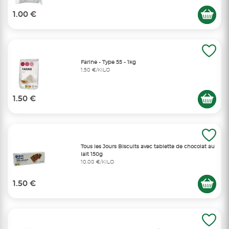
1.00 €
Farine - Type 55 - 1kg
1,50 €/KILO
1.50 €
Tous les Jours Biscuits avec tablette de chocolat au
lait 150g
10,00 €/KILO
1.50 €