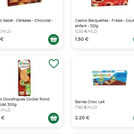
o Sablé - Céréales - Chocolat -
Casino Barquettes - Fraise - Gou
enfant - 120g
€/KILO
12,50 €/KILO
 €
1.50 €
no Doodingues Goûter Rond
Barres Choc Lait
olat 300g
17,60 €/KILO
€/KILO
 €
2.20 €