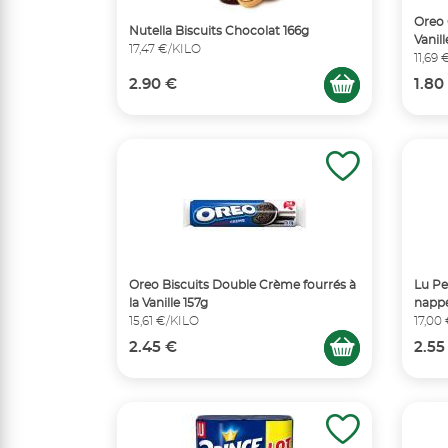
Oreo 
Nutella Biscuits Chocolat 166g
Vanill
17,47 €/KILO
11,69
2.90 €
1.80
Oreo Biscuits Double Crème fourrés à
Lu Pe
la Vanille 157g
nappé
15,61 €/KILO
17,00
2.45 €
2.55