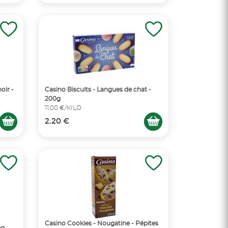
oir -
Casino Biscuits - Langues de chat -
200g
11,00 €/KILO
2.20 €
Casino Cookies - Nougatine - Pépites
0g