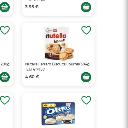
3.95 €
s 200g
Nutella Ferrero Biscuits Fourrés 304g
15,13 €/KILO
4.60 €