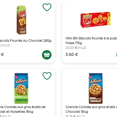
Mini BN Biscuits fourrés à la pul
scuits Fourrés Au Chocolat 285g
fraise 175g
€/KILO
20,00 €/KILO
 €
3.50 €
la Cookies aux gros éclats de
Granola Cookies aux gros éclats 
lat et Noisettes 184g
Chocolat 184g
 €/KILO
15,76 €/KILO