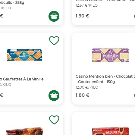
biscuits - 335g
12,67 €/KILO
€/KILO
 €
1.90 €
Casino Mention bien - Chocolat 
o Gaufrettes À La Vanille
- Gouter enfant - 150g
 €/KILO
12,00 €/KILO
 €
1.80 €