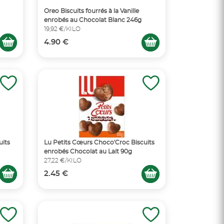
Oreo Biscuits fourrés à la Vanille
enrobés au Chocolat Blanc 246g
19,92 €/KILO
4.90 €
uits
Lu Petits Cœurs Choco'Croc Biscuits
enrobés Chocolat au Lait 90g
27,22 €/KILO
2.45 €