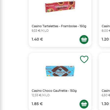
Casino Tartelettes - Framboise - 150g
Casin
9,33 €/KILO
8,00 
1.40 €
1.20
Casino Choco Gaufrette - 150g
Casin
12,33 €/KILO
6,50 
1.85 €
1.30