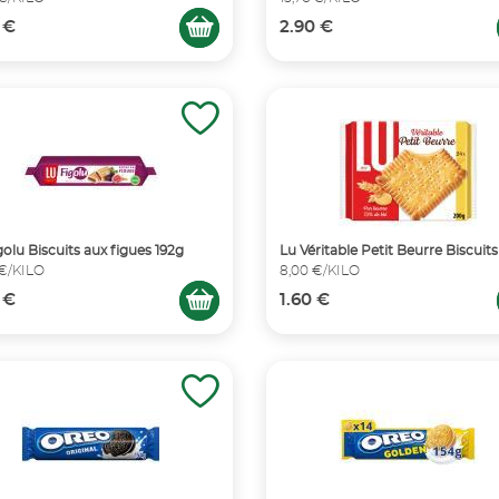
 €
2.90 €
golu Biscuits aux figues 192g
Lu Véritable Petit Beurre Biscuit
 €/KILO
8,00 €/KILO
 €
1.60 €