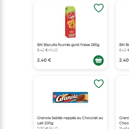
BN Biscuits fourrés goût fraise 285g
BN Bi
8,42 €/KILO
8,42 
2.40 €
2.40
Granola Sablés nappés au Chocolat au
Grano
Lait 200g
Choco
11,00 €/KILO
15,49