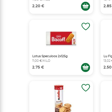
2.20 €
2.85
Lotus Speculoos 2x125g
Lu Fi
11,00 €/KILO
13,02
2.75 €
2.50