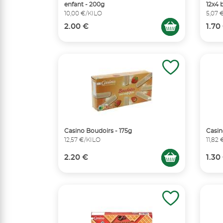
enfant - 200g
12x4 
10,00 €/KILO
5,07 
2.00 €
1.70
Casino Boudoirs - 175g
Casin
12,57 €/KILO
11,82
2.20 €
1.30