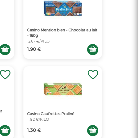
Casino Mention bien - Chocolat au lait
- 150g
12,67 €/KILO
1.90 €
ur
Casino Gaufrettes Praliné
11,82 €/KILO
1.30 €