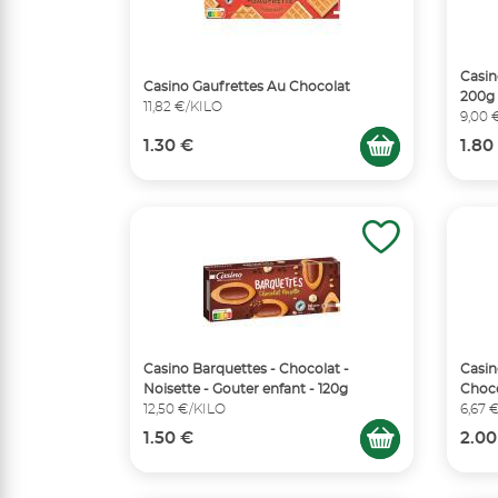
Casin
Casino Gaufrettes Au Chocolat
200g
11,82 €/KILO
9,00 
1.30 €
1.80
Casino Barquettes - Chocolat -
Casi
Noisette - Gouter enfant - 120g
Choc
12,50 €/KILO
6,67 
1.50 €
2.00