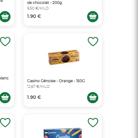
de chocolat - 200g
9,50 €/KILO
1.90 €
blanc
Casino Génoise - Orange - 150G
12,67 €/KILO
1.90 €