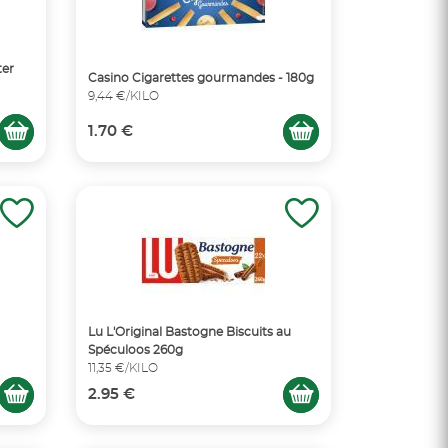
ter
Casino Cigarettes gourmandes - 180g
9,44 €/KILO
1.70 €
Lu L'Original Bastogne Biscuits au
Spéculoos 260g
11,35 €/KILO
2.95 €