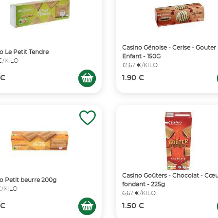
Casino Génoise - Cerise - Gouter
o Le Petit Tendre
Enfant - 150G
€/KILO
12,67 €/KILO
 €
1.90 €
Casino Goûters - Chocolat - Cœ
o Petit beurre 200g
fondant - 225g
€/KILO
6,67 €/KILO
 €
1.50 €