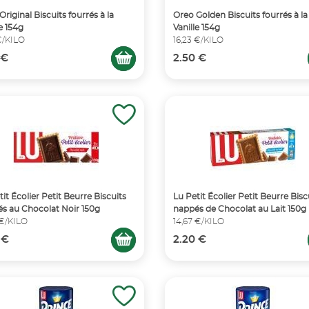
Original Biscuits fourrés à la
Oreo Golden Biscuits fourrés à la
e 154g
Vanille 154g
 €/KILO
16,23 €/KILO
 €
2.50 €
tit Écolier Petit Beurre Biscuits
Lu Petit Écolier Petit Beurre Bisc
s au Chocolat Noir 150g
nappés de Chocolat au Lait 150g
 €/KILO
14,67 €/KILO
 €
2.20 €