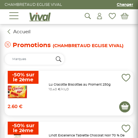
CHAMBRETAUD EGLISE VIVAL
Changer
Accueil
Promotions
(CHAMBRETAUD EGLISE VIVAL)
-50% sur
le 2ème
Lu Cracotte Biscottes au Froment 250g
10,40 €/KILO
2.60 €
-50% sur
le 2ème
Lindt Excellence Tablette Chocolat Noir 70 % De