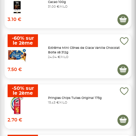
Cacao 100g
31,00 €/KILO
3.10 €
-60% sur
le 2ème
Extrême Mini Cônes de Glace Vanille Chocolat
Boite x8 312g
24,04 €/KILO
7.50 €
-50% sur
le 2ème
Pringles Chips Tuiles Original 175g
15,43 €/KILO
2.70 €