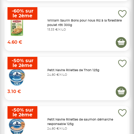
-60% sur
le 2ème
William Saurin Bons pour nous Riz à la forestière
poulet rôti 300g
15,33 €/KILO
4.60 €
-50% sur
le 2ème
Petit Navire Rillettes de Thon 125g
24,80 €/KILO
3.10 €
-50% sur
le 2ème
Petit Navire Rillettes de saumon démarche
responsable 125g
24,80 €/KILO