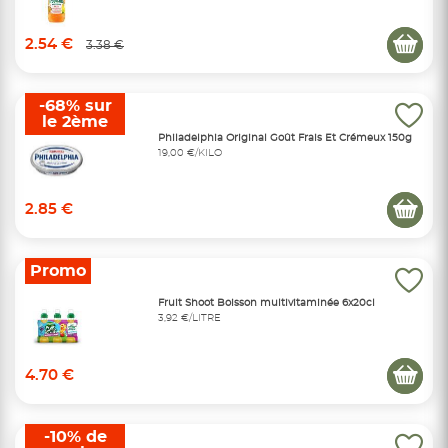
2.54 €
3.38 €
-68% sur
le 2ème
Philadelphia Original Goût Frais Et Crémeux 150g
19,00 €/KILO
2.85 €
Promo
Fruit Shoot Boisson multivitaminée 6x20cl
3,92 €/LITRE
4.70 €
-10% de