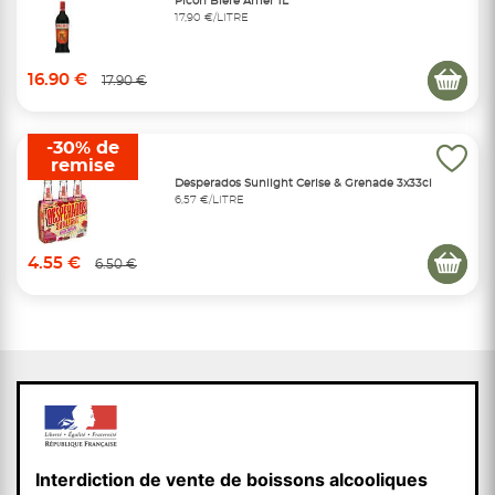
Picon Bière Amer 1L
17,90 €/LITRE
16.90 €
17.90 €
-30% de
remise
Desperados Sunlight Cerise & Grenade 3x33cl
6,57 €/LITRE
4.55 €
6.50 €
Interdiction de vente de boissons alcooliques