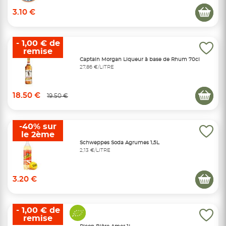
3.10 €
- 1,00 € de
remise
Captain Morgan Liqueur à base de Rhum 70cl
27,86 €/LITRE
18.50 €
19.50 €
-40% sur
le 2ème
Schweppes Soda Agrumes 1,5L
2,13 €/LITRE
3.20 €
- 1,00 € de
remise