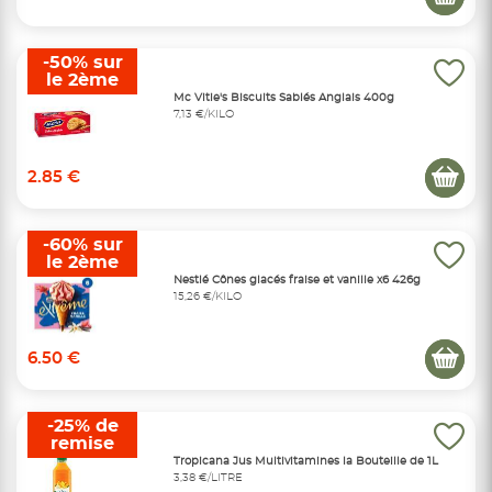
-50% sur
le 2ème
Mc Vitie's Biscuits Sablés Anglais 400g
7,13 €/KILO
2.85 €
-60% sur
le 2ème
Nestlé Cônes glacés fraise et vanille x6 426g
15,26 €/KILO
6.50 €
-25% de
remise
Tropicana Jus Multivitamines la Bouteille de 1L
3,38 €/LITRE