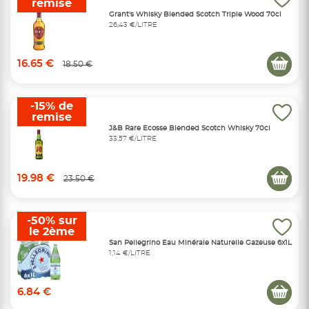
remise
Grant's Whisky Blended Scotch Triple Wood 70cl
26,43 €/LITRE
16.65 €
18.50 €
-15% de
remise
J&B Rare Ecosse Blended Scotch Whisky 70cl
33,57 €/LITRE
19.98 €
23.50 €
-50% sur
le 2ème
San Pellegrino Eau Minérale Naturelle Gazeuse 6x1L
1,14 €/LITRE
6.84 €