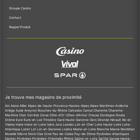
Groupe Casino
Contact
Rappel Produit
Je trouve mes magasins de proximité
Ain
Aisne
Allier
Alpes-de-Haute-Provence
Hautes-Alpes
Alpes-Maritimes
Ardèche
Ariège
Aude
Aveyron
Bouches-du-Rhône
Calvados
Cantal
Charente
Charente-
Maritime
Cher
Corrèze
Corse
Côte-d'Or
Côtes-d'Armor
Creuse
Dordogne
Doubs
Drôme
Eure
Eure-et-Loir
Finistère
Gard
Haute-Garonne
Gers
Gironde
Hérault
Ille-et-
Vilaine
Indre
Indre-et-Loire
Isère
Jura
Landes
Loir-et-Cher
Loire
Haute-Loire
Loire-
Atlantique
Loiret
Lot
Lot-et-Garonne
Lozère
Maine-et-Loire
Manche
Marne
Morbihan
Moselle
Nièvre
Nord
Oise
Orne
Pas-de-Calais
Puy-de-Dôme
Pyrénées-Atlantiques
Hautes-Pyrénées
Pyrénées-Orientales
Rhône
Saône-et-Loire
Sarthe
Savoie
Haute-