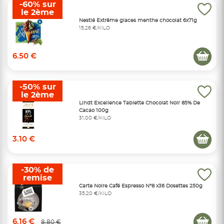
-60% sur
le 2ème
Nestlé Extrême glaces menthe chocolat 6x71g
15,26 €/KILO
6.50 €
-50% sur
le 2ème
Lindt Excellence Tablette Chocolat Noir 85% De
Cacao 100g
31,00 €/KILO
3.10 €
-30% de
remise
Carte Noire Café Espresso N°8 x36 Dosettes 250g
35,20 €/KILO
6.16 €
8.80 €