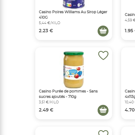
Casino Poires Williams Au Sirop Léger
Casin
410G
4,59 
5,44 €/KILO
2.23 €
1.95
Casino Purée de pommes - Sans
Casino
sucres ajoutés - 710g
4x113
3,51 €/KILO
10,40
2.49 €
4.70