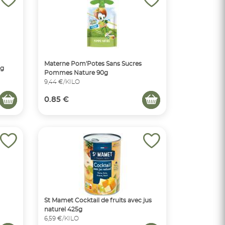
Materne Pom'Potes Sans Sucres
0g
Pommes Nature 90g
9,44 €/KILO
0.85 €
St Mamet Cocktail de fruits avec jus
naturel 425g
6,59 €/KILO