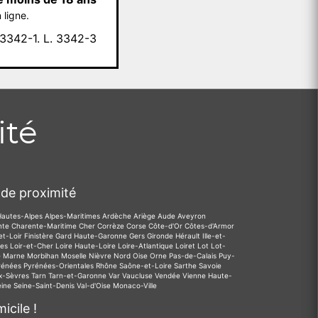
 ligne.
342-1. L. 3342-3
ité
de proximité
Hautes-Alpes
Alpes-Maritimes
Ardèche
Ariège
Aude
Aveyron
nte
Charente-Maritime
Cher
Corrèze
Corse
Côte-d'Or
Côtes-d'Armor
et-Loir
Finistère
Gard
Haute-Garonne
Gers
Gironde
Hérault
Ille-et-
des
Loir-et-Cher
Loire
Haute-Loire
Loire-Atlantique
Loiret
Lot
Lot-
e
Marne
Morbihan
Moselle
Nièvre
Nord
Oise
Orne
Pas-de-Calais
Puy-
rénées
Pyrénées-Orientales
Rhône
Saône-et-Loire
Sarthe
Savoie
x-Sèvres
Tarn
Tarn-et-Garonne
Var
Vaucluse
Vendée
Vienne
Haute-
eine
Seine-Saint-Denis
Val-d'Oise
Monaco-Ville
icile !