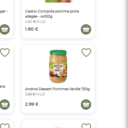
ger -
Casino Compote pomme poire
allégée - 4x100g
4,50 €/KILO
1.80 €
ans
Andros Dessert Pommes Vanille 750g
3,99 €/KILO
2.99 €