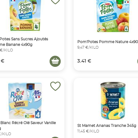
otes Sans Sucres Ajoutés
Pom'Potes Pomme Nature 4x9
e Banane 4x90g
9,47 €/KILO
 €/KILO
 €
3.41 €
Blanc Récré Olé Saveur Vanille
St Mamet Ananas Tranche 345g
g
11,45 €/KILO
 €/KILO