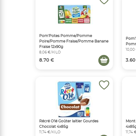
Pom'Potes Pomme/Pomme
Pom'P
Poire/Pomme Fraise/Pomme Banane
Pomm
Fraise 12x90g
10,00
8,06 €/KILO
8.70 €
3.60
Récré O'lé Goûter laitier Gourdes
Mont 
Chocolat 4x85g
4x85
11,74 €/KILO
11,74