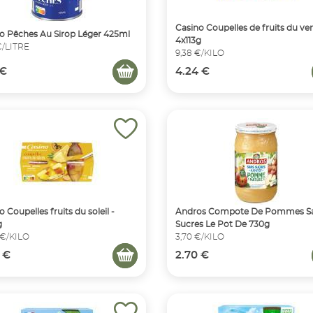
Casino Coupelles de fruits du ver
o Pêches Au Sirop Léger 425ml
4x113g
€/LITRE
9,38 €/KILO
 €
4.24 €
 Coupelles fruits du soleil -
Andros Compote De Pommes S
g
Sucres Le Pot De 730g
 €/KILO
3,70 €/KILO
 €
2.70 €