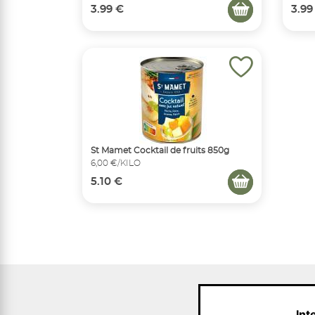
3.99 €
3.99
St Mamet Cocktail de fruits 850g
6,00 €/KILO
5.10 €
Int