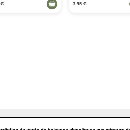
 €
3.95 €
erdiction de vente de boissons alcooliques aux mineurs d