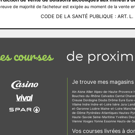
reuve de majorité de l’acheteur est exigée au moment de la vente en
CODE DE LA SANTÉ PUBLIQUE : ART. L. 3
de proxim
s courses
Je trouve mes magasins 
Ain
Aisne
Allier
Alpes-de-Haute-Provence
Bouches-du-Rhône
Calvados
Cantal
Chare
Creuse
Dordogne
Doubs
Drôme
Eure
Eure-
Vilaine
Indre
Indre-et-Loire
Isère
Jura
Lan
et-Garonne
Lozère
Maine-et-Loire
Manch
de-Dôme
Pyrénées-Atlantiques
Hautes-Py
Haute-Savoie
Seine-Maritime
Yvelines
Deu
Vienne
Vosges
Yonne
Essonne
Hauts-de-S
Vos courses livrées à dom