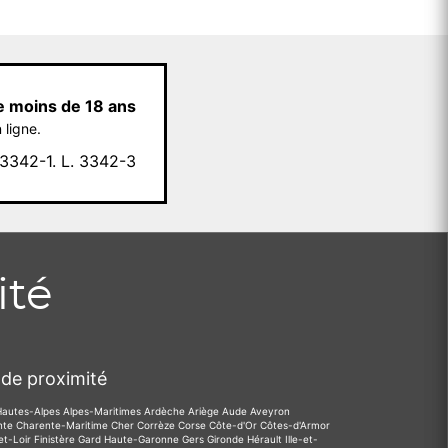
e moins de 18 ans
 ligne.
342-1. L. 3342-3
ité
de proximité
Hautes-Alpes
Alpes-Maritimes
Ardèche
Ariège
Aude
Aveyron
nte
Charente-Maritime
Cher
Corrèze
Corse
Côte-d'Or
Côtes-d'Armor
et-Loir
Finistère
Gard
Haute-Garonne
Gers
Gironde
Hérault
Ille-et-