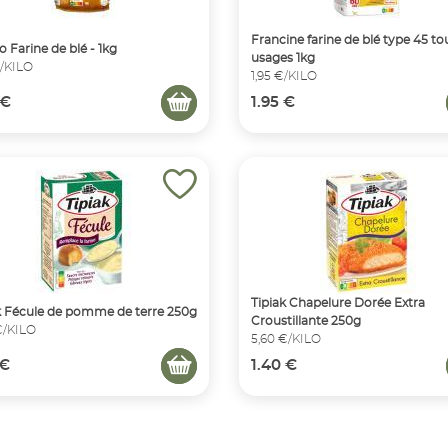
Francine farine de blé type 45 to
o Farine de blé - 1kg
usages 1kg
€/KILO
1,95 €/KILO
 €
1.95 €
Tipiak Chapelure Dorée Extra
k Fécule de pomme de terre 250g
Croustillante 250g
€/KILO
5,60 €/KILO
 €
1.40 €