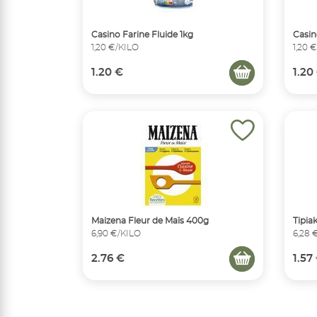
Casino Farine Fluide 1kg
Casin
1,20 €/KILO
1,20 
1.20 €
1.20
Maizena Fleur de Maïs 400g
Tipia
6,90 €/KILO
6,28 
2.76 €
1.57