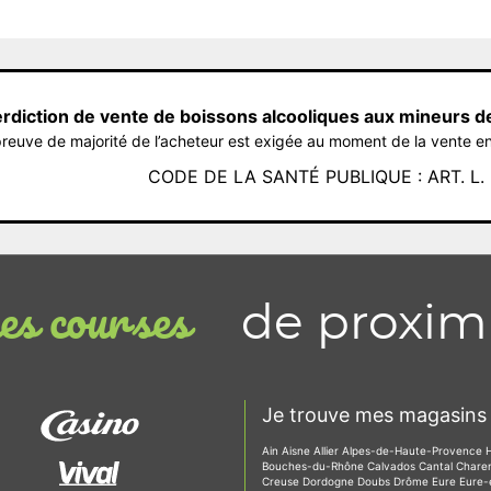
erdiction de vente de boissons alcooliques aux mineurs d
reuve de majorité de l’acheteur est exigée au moment de la vente en
CODE DE LA SANTÉ PUBLIQUE : ART. L. 3
de proxim
s courses
Je trouve mes magasins 
Ain
Aisne
Allier
Alpes-de-Haute-Provence
Bouches-du-Rhône
Calvados
Cantal
Chare
Creuse
Dordogne
Doubs
Drôme
Eure
Eure-