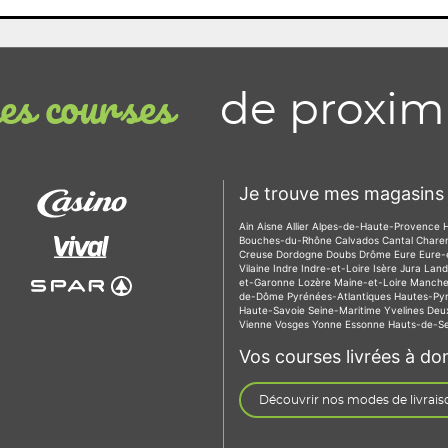
de proxim
s courses
Je trouve mes magasins 
Ain
Aisne
Allier
Alpes-de-Haute-Provence
Bouches-du-Rhône
Calvados
Cantal
Chare
Creuse
Dordogne
Doubs
Drôme
Eure
Eure-
Vilaine
Indre
Indre-et-Loire
Isère
Jura
Lan
et-Garonne
Lozère
Maine-et-Loire
Manch
de-Dôme
Pyrénées-Atlantiques
Hautes-Py
Haute-Savoie
Seine-Maritime
Yvelines
Deu
Vienne
Vosges
Yonne
Essonne
Hauts-de-S
Vos courses livrées à dom
Découvrir nos modes de livrais