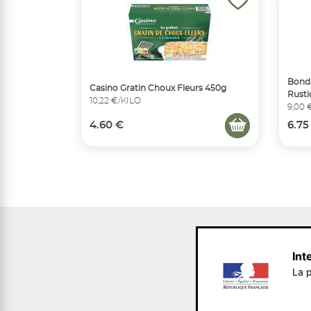
Bondu
Casino Gratin Choux Fleurs 450g
Rusti
10,22 €/KILO
9,00 
4.60 €
6.75
Int
La p