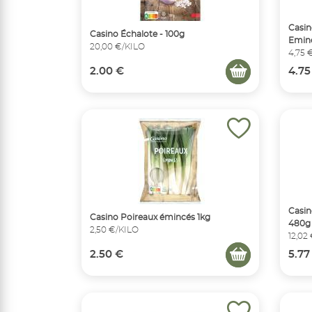
Casin
Casino Échalote - 100g
Eminc
20,00 €/KILO
4,75 
2.00 €
4.75
Casin
Casino Poireaux émincés 1kg
480g
2,50 €/KILO
12,02
2.50 €
5.77