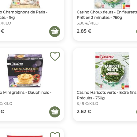
o Champignons de Paris -
Casino Choux fleurs - En fleurette
és - 1kg
Prêt en 3 minutes - 750g
€/KILO
3,80 €/KILO
 €
2.85 €
o Mini gratins - Dauphinois -
Casino Haricots verts - Extra fins
Précuits - 750g
 €/KILO
3,49 €/KILO
 €
2.62 €