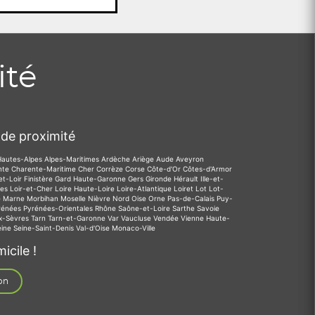
ité
de proximité
Hautes-Alpes
Alpes-Maritimes
Ardèche
Ariège
Aude
Aveyron
nte
Charente-Maritime
Cher
Corrèze
Corse
Côte-d'Or
Côtes-d'Armor
et-Loir
Finistère
Gard
Haute-Garonne
Gers
Gironde
Hérault
Ille-et-
des
Loir-et-Cher
Loire
Haute-Loire
Loire-Atlantique
Loiret
Lot
Lot-
e
Marne
Morbihan
Moselle
Nièvre
Nord
Oise
Orne
Pas-de-Calais
Puy-
rénées
Pyrénées-Orientales
Rhône
Saône-et-Loire
Sarthe
Savoie
x-Sèvres
Tarn
Tarn-et-Garonne
Var
Vaucluse
Vendée
Vienne
Haute-
eine
Seine-Saint-Denis
Val-d'Oise
Monaco-Ville
icile !
on