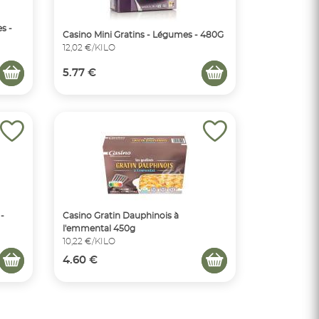
s -
Casino Mini Gratins - Légumes - 480G
12,02 €/KILO
5.77 €
 -
Casino Gratin Dauphinois à
l'emmental 450g
10,22 €/KILO
4.60 €