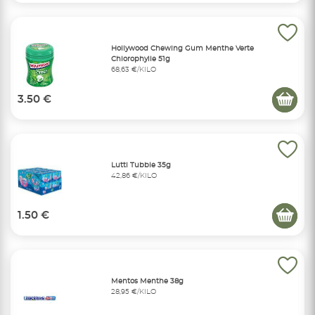
Hollywood Chewing Gum Menthe Verte
Chlorophylle 51g
68,63 €/KILO
3.50 €
Lutti Tubble 35g
42,86 €/KILO
1.50 €
Mentos Menthe 38g
28,95 €/KILO