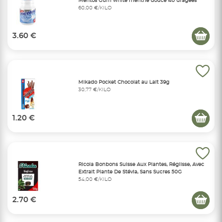
Mentos Gum white menthe douce 40 dragées
60,00 €/KILO
3.60 €
Mikado Pocket Chocolat au Lait 39g
30,77 €/KILO
1.20 €
Ricola Bonbons Suisse Aux Plantes, Réglisse, Avec
Extrait Plante De Stévia, Sans Sucres 50G
54,00 €/KILO
2.70 €