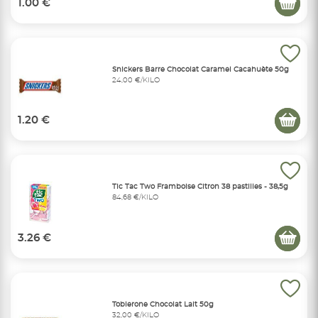
1.00 €
Snickers Barre Chocolat Caramel Cacahuète 50g
24,00 €/KILO
1.20 €
Tic Tac Two Framboise Citron 38 pastilles - 38,5g
84,68 €/KILO
3.26 €
Toblerone Chocolat Lait 50g
32,00 €/KILO