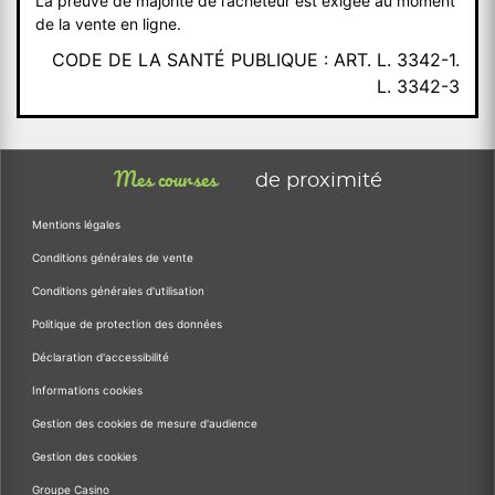
La preuve de majorité de l’acheteur est exigée au moment
de la vente en ligne.
CODE DE LA SANTÉ PUBLIQUE : ART. L. 3342-1.
L. 3342-3
Mes courses
de proximité
Mentions légales
Conditions générales de vente
Conditions générales d'utilisation
Politique de protection des données
Déclaration d'accessibilité
Informations cookies
Gestion des cookies de mesure d'audience
Gestion des cookies
Groupe Casino