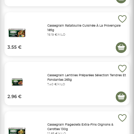
Cassegrain Ratatouille Cuisinée À La Provençale
185g
19,19 €/KILO
3.55 €
Cassegrain Lentilles Préparées Sélection Tendres Et
Fondantes 265g
7,40 €/KILO
2.96 €
Cassegrain Flageolets Extra-Fins Oignons &
Carottes 130g
12,85 €/KILO