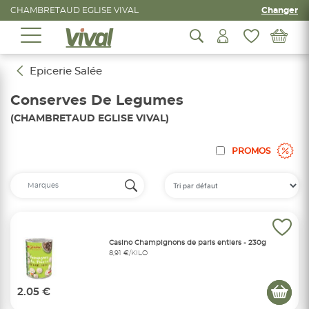
CHAMBRETAUD EGLISE VIVAL
Changer
Epicerie Salée
Conserves De Legumes
(CHAMBRETAUD EGLISE VIVAL)
PROMOS
Casino Champignons de paris entiers - 230g
8,91 €/KILO
2.05 €