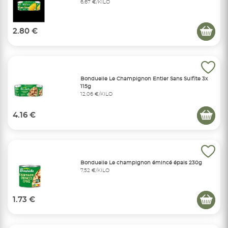
6,67 €/KILO
2.80 €
Bonduelle Le Champignon Entier Sans Sulfite 3x
115g
12,06 €/KILO
4.16 €
Bonduelle Le champignon émincé épais 230g
7,52 €/KILO
1.73 €