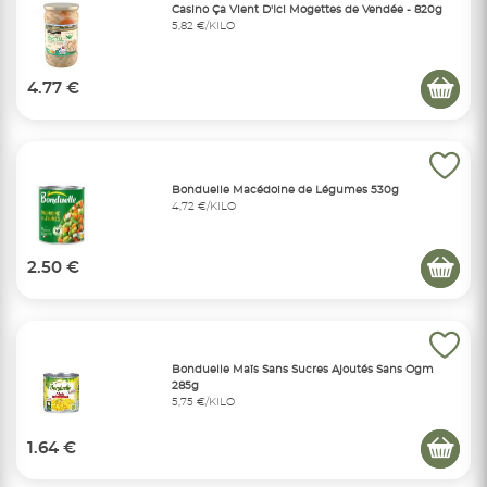
Casino Ça Vient D'Ici Mogettes de Vendée - 820g
5,82 €/KILO
4.77 €
Bonduelle Macédoine de Légumes 530g
4,72 €/KILO
2.50 €
Bonduelle Maïs Sans Sucres Ajoutés Sans Ogm
285g
5,75 €/KILO
1.64 €