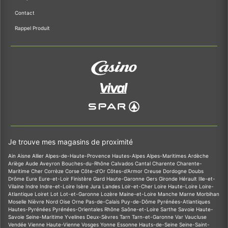
Contact
Rappel Produit
Je trouve mes magasins de proximité
Ain
Aisne
Allier
Alpes-de-Haute-Provence
Hautes-Alpes
Alpes-Maritimes
Ardèche
Ariège
Aude
Aveyron
Bouches-du-Rhône
Calvados
Cantal
Charente
Charente-
Maritime
Cher
Corrèze
Corse
Côte-d'Or
Côtes-d'Armor
Creuse
Dordogne
Doubs
Drôme
Eure
Eure-et-Loir
Finistère
Gard
Haute-Garonne
Gers
Gironde
Hérault
Ille-et-
Vilaine
Indre
Indre-et-Loire
Isère
Jura
Landes
Loir-et-Cher
Loire
Haute-Loire
Loire-
Atlantique
Loiret
Lot
Lot-et-Garonne
Lozère
Maine-et-Loire
Manche
Marne
Morbihan
Moselle
Nièvre
Nord
Oise
Orne
Pas-de-Calais
Puy-de-Dôme
Pyrénées-Atlantiques
Hautes-Pyrénées
Pyrénées-Orientales
Rhône
Saône-et-Loire
Sarthe
Savoie
Haute-
Savoie
Seine-Maritime
Yvelines
Deux-Sèvres
Tarn
Tarn-et-Garonne
Var
Vaucluse
Vendée
Vienne
Haute-Vienne
Vosges
Yonne
Essonne
Hauts-de-Seine
Seine-Saint-