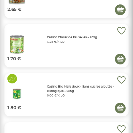
2.65 €
Casino Choux de bruxelles - 265g
4,25 €/KILO
1.70 €
Casino Bio Maïs doux - Sans sucres ajoutés -
Biologique - 285g
6,00 €/KILO
1.80 €