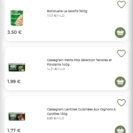
Bonduelle Le Salsifis 500g
7,00 €/KILO
3.50 €
Cassegrain Petits Pois Sélection Tendres et
Fondants 140g
14,21 €/KILO
1.99 €
Cassegrain Lentilles Cuisinées Aux Oignons &
Carottes 130g
8,85 €/KILO
1.77 €