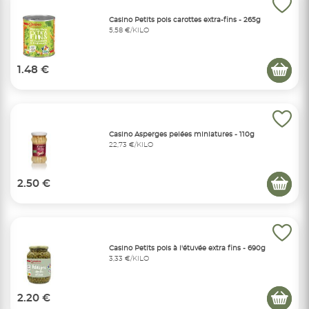
Casino Petits pois carottes extra-fins - 265g
5,58 €/KILO
1.48 €
Casino Asperges pelées miniatures - 110g
22,73 €/KILO
2.50 €
Casino Petits pois à l'étuvée extra fins - 690g
3,33 €/KILO
2.20 €