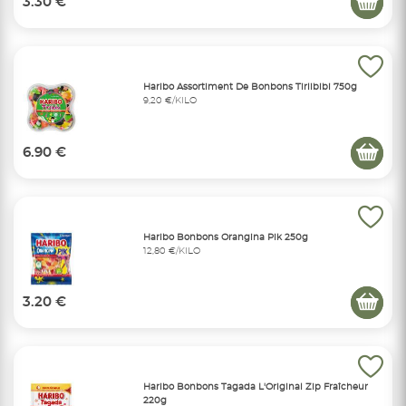
3.30 €
Haribo Assortiment De Bonbons Tirlibibi 750g
9,20 €/KILO
6.90 €
Haribo Bonbons Orangina Pik 250g
12,80 €/KILO
3.20 €
Haribo Bonbons Tagada L'Original Zip Fraîcheur
220g