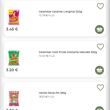
Carambar Caramel L'original 320g
10,78 €/KILO
3.45 €
Carambar Goût Fruits Colorants Naturels 320g
10,00 €/KILO
3.20 €
Haribo Paille Pik 180g
18,33 €/KILO