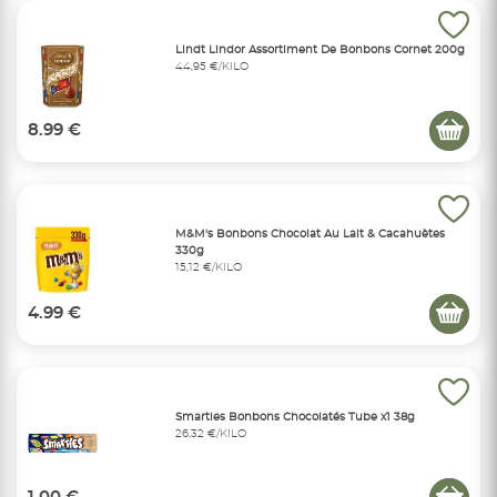
Lindt Lindor Assortiment De Bonbons Cornet 200g
44,95 €/KILO
8.99 €
M&M's Bonbons Chocolat Au Lait & Cacahuètes
330g
15,12 €/KILO
4.99 €
Smarties Bonbons Chocolatés Tube x1 38g
26,32 €/KILO