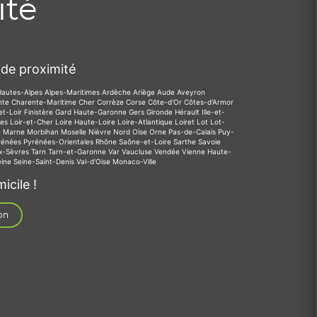
ité
de proximité
Hautes-Alpes
Alpes-Maritimes
Ardèche
Ariège
Aude
Aveyron
nte
Charente-Maritime
Cher
Corrèze
Corse
Côte-d'Or
Côtes-d'Armor
et-Loir
Finistère
Gard
Haute-Garonne
Gers
Gironde
Hérault
Ille-et-
des
Loir-et-Cher
Loire
Haute-Loire
Loire-Atlantique
Loiret
Lot
Lot-
e
Marne
Morbihan
Moselle
Nièvre
Nord
Oise
Orne
Pas-de-Calais
Puy-
rénées
Pyrénées-Orientales
Rhône
Saône-et-Loire
Sarthe
Savoie
x-Sèvres
Tarn
Tarn-et-Garonne
Var
Vaucluse
Vendée
Vienne
Haute-
eine
Seine-Saint-Denis
Val-d'Oise
Monaco-Ville
icile !
on