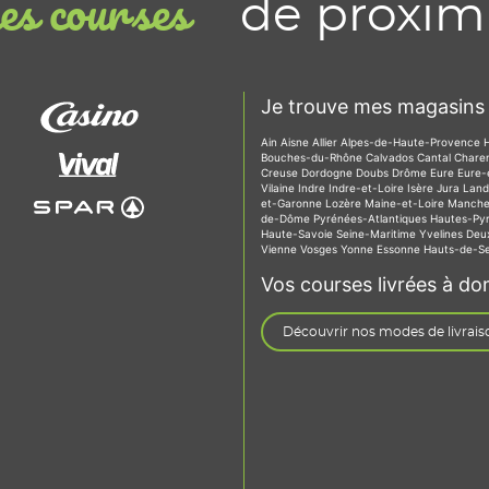
de proxim
s courses
Je trouve mes magasins 
Ain
Aisne
Allier
Alpes-de-Haute-Provence
Bouches-du-Rhône
Calvados
Cantal
Chare
Creuse
Dordogne
Doubs
Drôme
Eure
Eure-
Vilaine
Indre
Indre-et-Loire
Isère
Jura
Lan
et-Garonne
Lozère
Maine-et-Loire
Manch
de-Dôme
Pyrénées-Atlantiques
Hautes-Py
Haute-Savoie
Seine-Maritime
Yvelines
Deu
Vienne
Vosges
Yonne
Essonne
Hauts-de-S
Vos courses livrées à dom
Découvrir nos modes de livrais