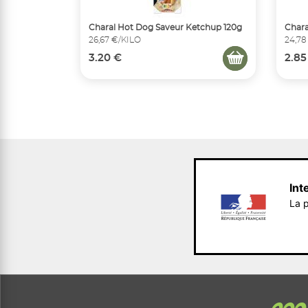
Charal Hot Dog Saveur Ketchup 120g
Chara
26,67 €/KILO
24,78
3.20 €
2.85
Int
La p