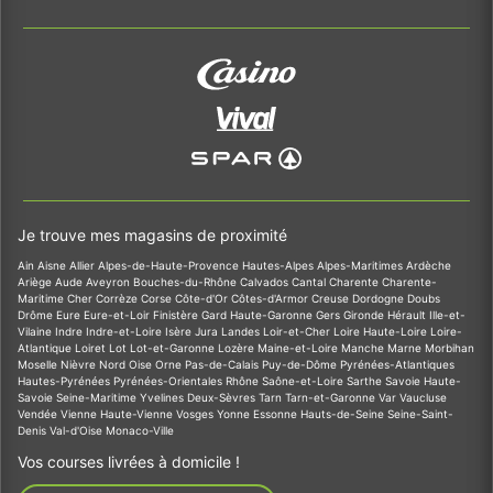
Je trouve mes magasins de proximité
Ain
Aisne
Allier
Alpes-de-Haute-Provence
Hautes-Alpes
Alpes-Maritimes
Ardèche
Ariège
Aude
Aveyron
Bouches-du-Rhône
Calvados
Cantal
Charente
Charente-
Maritime
Cher
Corrèze
Corse
Côte-d'Or
Côtes-d'Armor
Creuse
Dordogne
Doubs
Drôme
Eure
Eure-et-Loir
Finistère
Gard
Haute-Garonne
Gers
Gironde
Hérault
Ille-et-
Vilaine
Indre
Indre-et-Loire
Isère
Jura
Landes
Loir-et-Cher
Loire
Haute-Loire
Loire-
Atlantique
Loiret
Lot
Lot-et-Garonne
Lozère
Maine-et-Loire
Manche
Marne
Morbihan
Moselle
Nièvre
Nord
Oise
Orne
Pas-de-Calais
Puy-de-Dôme
Pyrénées-Atlantiques
Hautes-Pyrénées
Pyrénées-Orientales
Rhône
Saône-et-Loire
Sarthe
Savoie
Haute-
Savoie
Seine-Maritime
Yvelines
Deux-Sèvres
Tarn
Tarn-et-Garonne
Var
Vaucluse
Vendée
Vienne
Haute-Vienne
Vosges
Yonne
Essonne
Hauts-de-Seine
Seine-Saint-
Denis
Val-d'Oise
Monaco-Ville
Vos courses livrées à domicile !