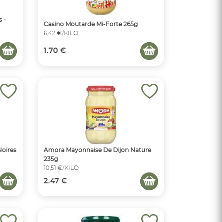
 -
Casino Moutarde Mi-Forte 265g
6,42 €/KILO
1.70 €
Noires
Amora Mayonnaise De Dijon Nature
235g
10,51 €/KILO
2.47 €