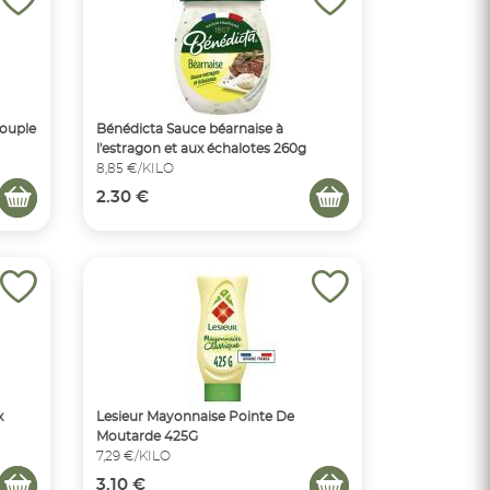
ouple
Bénédicta Sauce béarnaise à
l'estragon et aux échalotes 260g
8,85 €/KILO
2.30 €
x
Lesieur Mayonnaise Pointe De
Moutarde 425G
7,29 €/KILO
3.10 €