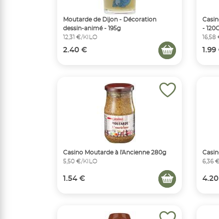
Moutarde de Dijon - Décoration
Casin
dessin-animé - 195g
- 120
12,31 €/KILO
16,58
2.40 €
1.99
Casino Moutarde à l'Ancienne 280g
Casin
5,50 €/KILO
6,36 
1.54 €
4.20