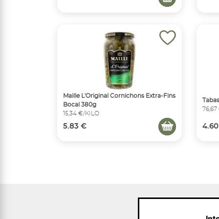
Maille L'Original Cornichons Extra-Fins
Tabas
Bocal 380g
76,67
15,34 €/KILO
5.83 €
4.60
Int