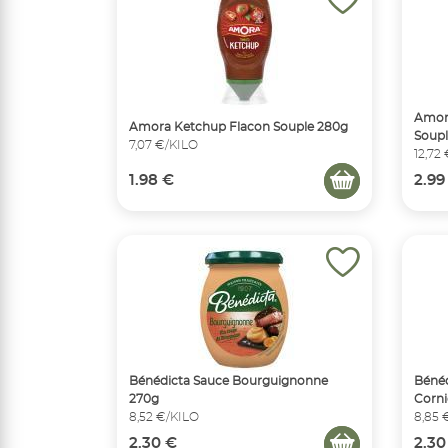
Amora
Amora Ketchup Flacon Souple 280g
Soupl
7,07 €/KILO
12,72
1.98 €
2.99
Bénédicta Sauce Bourguignonne
Bénéd
270g
Corni
8,52 €/KILO
8,85 
2.30 €
2.30