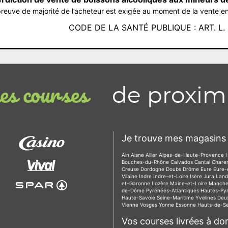
reuve de majorité de l’acheteur est exigée au moment de la vente en
CODE DE LA SANTÉ PUBLIQUE : ART. L. 3
de proxim
s courses
Je trouve mes magasins 
Ain
Aisne
Allier
Alpes-de-Haute-Provence
Bouches-du-Rhône
Calvados
Cantal
Chare
Creuse
Dordogne
Doubs
Drôme
Eure
Eure-
Vilaine
Indre
Indre-et-Loire
Isère
Jura
Lan
et-Garonne
Lozère
Maine-et-Loire
Manch
de-Dôme
Pyrénées-Atlantiques
Hautes-Py
Haute-Savoie
Seine-Maritime
Yvelines
Deu
Vienne
Vosges
Yonne
Essonne
Hauts-de-S
Vos courses livrées à dom