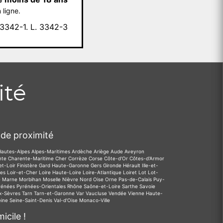
 ligne.
342-1. L. 3342-3
ité
de proximité
Hautes-Alpes
Alpes-Maritimes
Ardèche
Ariège
Aude
Aveyron
nte
Charente-Maritime
Cher
Corrèze
Corse
Côte-d'Or
Côtes-d'Armor
et-Loir
Finistère
Gard
Haute-Garonne
Gers
Gironde
Hérault
Ille-et-
des
Loir-et-Cher
Loire
Haute-Loire
Loire-Atlantique
Loiret
Lot
Lot-
e
Marne
Morbihan
Moselle
Nièvre
Nord
Oise
Orne
Pas-de-Calais
Puy-
rénées
Pyrénées-Orientales
Rhône
Saône-et-Loire
Sarthe
Savoie
x-Sèvres
Tarn
Tarn-et-Garonne
Var
Vaucluse
Vendée
Vienne
Haute-
eine
Seine-Saint-Denis
Val-d'Oise
Monaco-Ville
icile !