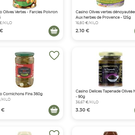
o Olives Vertes - Farcies Poivron
Casino Olives vertes dénoyautées
G
Aux herbes de Provence - 125g
 €/KILO
16,80 €/KILO
 €
2.10 €
Casino Delices Tapenade Olives 
o Cornichons Fins 360g
- 90g
€/KILO
36,67 €/KILO
 €
3.30 €