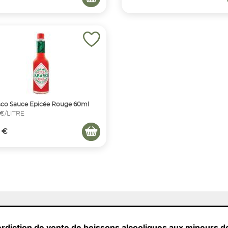
co Sauce Epicée Rouge 60ml
 €/LITRE
 €
erdiction de vente de boissons alcooliques aux mineurs d