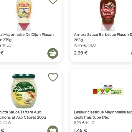
 Mayonnaise De Dijon Flacon
Amora Sauce Barbecue Flacon S
e 235g
285g
 €/KILO
10,49 €/KILO
 €
2.99 €
icta Sauce Tartare Aux
Lesieur classique Mayonnaise au
chons Et Aux Câpres 260g
œufs frais tube 175g
€/KILO
8,29 €/KILO
 €
1.45 €