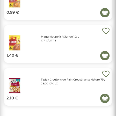
0.99 €
Maggi Soupe à l'Oignon 1,2 L
1,17 €/LITRE
1.40 €
Tipiak Croûtons de Pain Croustillants Nature 75g
28,00 €/KILO
2.10 €