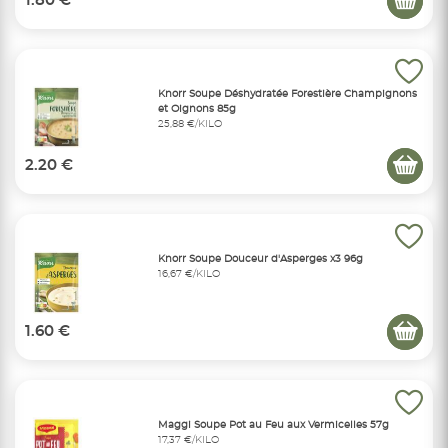
1.80 €
Knorr Soupe Déshydratée Forestière Champignons
et Oignons 85g
25,88 €/KILO
2.20 €
Knorr Soupe Douceur d'Asperges x3 96g
16,67 €/KILO
1.60 €
Maggi Soupe Pot au Feu aux Vermicelles 57g
17,37 €/KILO