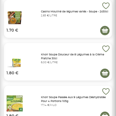
Casino Mouliné de légumes variés - Soupe - 2x30cl
2,83 €/LITRE
1.70 €
Knorr Soupe Douceur de 8 Légumes à la Crème
Fraîche 30cl
6,00 €/LITRE
1.80 €
Knorr Soupe Passée Aux 9 Légumes Déshydratée
Pour 4 Portions 105g
17,14 €/KILO