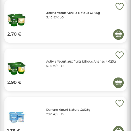
Activia Yaourt Vanille Bifidus 4x125g
5,40 €/KILO
2.70 €
Activia Yaourt aux fruits bifidus Ananas 4x125g
5,80 €/KILO
2.90 €
Danone Yaourt Nature 4x125g
2,70 €/KILO