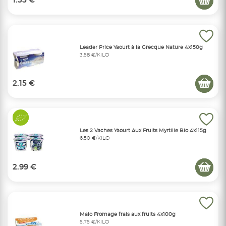
1.35 €
Leader Price Yaourt à la Grecque Nature 4x150g
3,58 €/KILO
2.15 €
Les 2 Vaches Yaourt Aux Fruits Myrtille Bio 4x115g
6,50 €/KILO
2.99 €
Malo Fromage frais aux fruits 4x100g
5,75 €/KILO