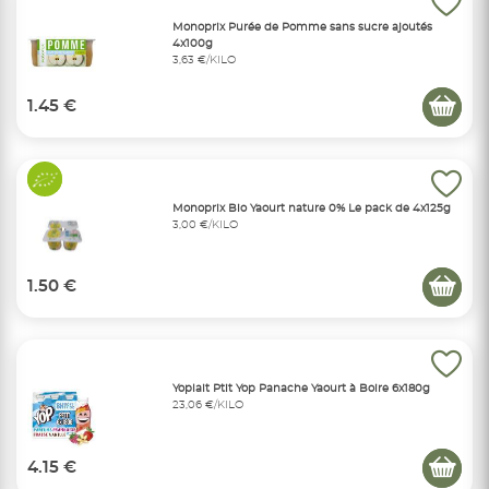
Monoprix Purée de Pomme sans sucre ajoutés
4x100g
3,63 €/KILO
1.45 €
Monoprix Bio Yaourt nature 0% Le pack de 4x125g
3,00 €/KILO
1.50 €
Yoplait Ptit Yop Panache Yaourt à Boire 6x180g
23,06 €/KILO
4.15 €