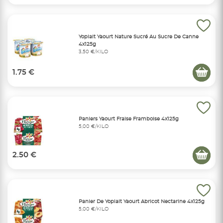
Yoplait Yaourt Nature Sucré Au Sucre De Canne
4x125g
3,50 €/KILO
1.75 €
Paniers Yaourt Fraise Framboise 4x125g
5,00 €/KILO
2.50 €
Panier De Yoplait Yaourt Abricot Nectarine 4x125g
5,00 €/KILO