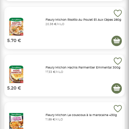
Fleury Michon Risotto Au Poulet Et Aux Cèpes 280g
20,36 €/KILO
5.70 €
Fleury Michon Hachis Parmentier Emmental 300g
17,33 €/KILO
5.20 €
Fleury Michon Le couscous à la marocaine 450g
11,89 €/KILO