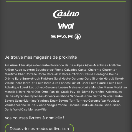
Je trouve mes magasins de proximité
Ain
Aisne
Allier
Alpes-de-Haute-Provence
Hautes-Alpes
Alpes-Maritimes
Ardèche
Ariège
Aude
Aveyron
Bouches-du-Rhône
Calvados
Cantal
Charente
Charente-
Maritime
Cher
Corrèze
Corse
Côte-d'Or
Côtes-d'Armor
Creuse
Dordogne
Doubs
Drôme
Eure
Eure-et-Loir
Finistère
Gard
Haute-Garonne
Gers
Gironde
Hérault
Ille-et-
Vilaine
Indre
Indre-et-Loire
Isère
Jura
Landes
Loir-et-Cher
Loire
Haute-Loire
Loire-
Atlantique
Loiret
Lot
Lot-et-Garonne
Lozère
Maine-et-Loire
Manche
Marne
Morbihan
Moselle
Nièvre
Nord
Oise
Orne
Pas-de-Calais
Puy-de-Dôme
Pyrénées-Atlantiques
Hautes-Pyrénées
Pyrénées-Orientales
Rhône
Saône-et-Loire
Sarthe
Savoie
Haute-
Savoie
Seine-Maritime
Yvelines
Deux-Sèvres
Tarn
Tarn-et-Garonne
Var
Vaucluse
Vendée
Vienne
Haute-Vienne
Vosges
Yonne
Essonne
Hauts-de-Seine
Seine-Saint-
Denis
Val-d'Oise
Monaco-Ville
Vos courses livrées à domicile !
Découvrir nos modes de livraison