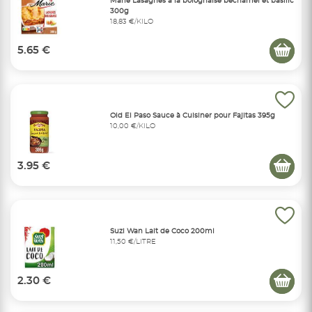
Marie Lasagnes à la bolognaise béchamel et basilic
300g
18,83 €/KILO
5.65 €
Old El Paso Sauce à Cuisiner pour Fajitas 395g
10,00 €/KILO
3.95 €
Suzi Wan Lait de Coco 200ml
11,50 €/LITRE
2.30 €