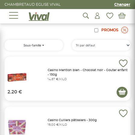
CHAMBRETAUD EGLISE VIVAL
Changer
PROMOS
Sous-famille
Casino Mention bien - Chocolat noir - Gouter enfant
- 150g
14,67 €/KILO
2.20 €
Casino Cuillers pâtissiers - 300g
16,00 €/KILO