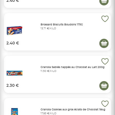
2.40 €
Brossard Biscuits Boudoirs 175G
13,71 €/KILO
2.40 €
Granola Sablés nappés au Chocolat au Lait 200g
11,50 €/KILO
2.30 €
Granola Cookies aux gros éclats de Chocolat 184g
17,93 €/KILO