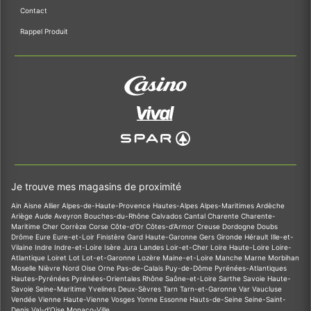
Contact
Rappel Produit
Je trouve mes magasins de proximité
Ain
Aisne
Allier
Alpes-de-Haute-Provence
Hautes-Alpes
Alpes-Maritimes
Ardèche
Ariège
Aude
Aveyron
Bouches-du-Rhône
Calvados
Cantal
Charente
Charente-
Maritime
Cher
Corrèze
Corse
Côte-d'Or
Côtes-d'Armor
Creuse
Dordogne
Doubs
Drôme
Eure
Eure-et-Loir
Finistère
Gard
Haute-Garonne
Gers
Gironde
Hérault
Ille-et-
Vilaine
Indre
Indre-et-Loire
Isère
Jura
Landes
Loir-et-Cher
Loire
Haute-Loire
Loire-
Atlantique
Loiret
Lot
Lot-et-Garonne
Lozère
Maine-et-Loire
Manche
Marne
Morbihan
Moselle
Nièvre
Nord
Oise
Orne
Pas-de-Calais
Puy-de-Dôme
Pyrénées-Atlantiques
Hautes-Pyrénées
Pyrénées-Orientales
Rhône
Saône-et-Loire
Sarthe
Savoie
Haute-
Savoie
Seine-Maritime
Yvelines
Deux-Sèvres
Tarn
Tarn-et-Garonne
Var
Vaucluse
Vendée
Vienne
Haute-Vienne
Vosges
Yonne
Essonne
Hauts-de-Seine
Seine-Saint-
Denis
Val-d'Oise
Monaco-Ville