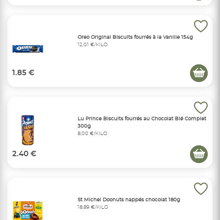
Oreo Original Biscuits fourrés à la Vanille 154g
12,01 €/KILO
1.85 €
Lu Prince Biscuits fourrés au Chocolat Blé Complet
300g
8,00 €/KILO
2.40 €
St Michel Doonuts nappés chocolat 180g
18,89 €/KILO