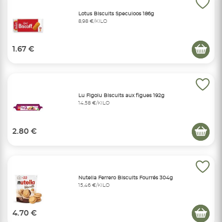
Lotus Biscuits Speculoos 186g
8,98 €/KILO
1.67 €
Lu Figolu Biscuits aux figues 192g
14,58 €/KILO
2.80 €
Nutella Ferrero Biscuits Fourrés 304g
15,46 €/KILO
4.70 €