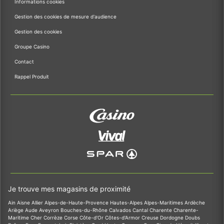
Informations cookies
Gestion des cookies de mesure d'audience
Gestion des cookies
Groupe Casino
Contact
Rappel Produit
Je trouve mes magasins de proximité
Ain
Aisne
Allier
Alpes-de-Haute-Provence
Hautes-Alpes
Alpes-Maritimes
Ardèche
Ariège
Aude
Aveyron
Bouches-du-Rhône
Calvados
Cantal
Charente
Charente-
Maritime
Cher
Corrèze
Corse
Côte-d'Or
Côtes-d'Armor
Creuse
Dordogne
Doubs