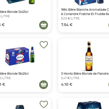
1664 Bière Blanche Aromatisée C
Bière Blonde 12x25cl
& Coriandre Fraîche Et Fruitée 6
€/LITRE
5,03 €/LITRE
5 €
7.54 €
Bière Blonde 18x25cl
3 Monts Bière Blonde de Flandre
€/LITRE
5,47 €/LITRE
0 €
4.10 €