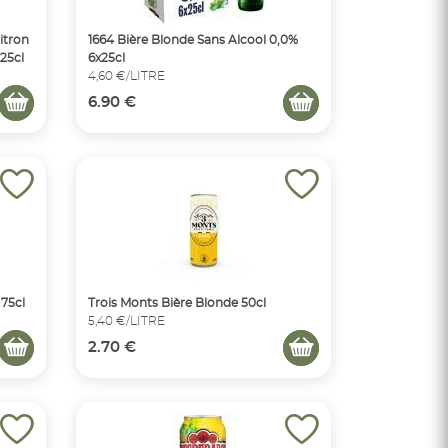
itron
1664 Bière Blonde Sans Alcool 0,0%
x25cl
6x25cl
4,60 €/LITRE
6.90 €
 75cl
Trois Monts Bière Blonde 50cl
5,40 €/LITRE
2.70 €