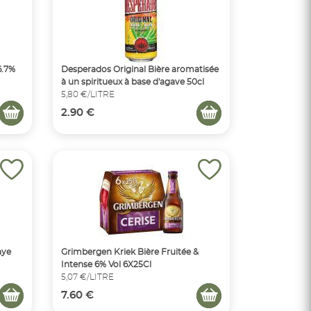
6.7%
Desperados Original Bière aromatisée
à un spiritueux à base d'agave 50cl
5,80 €/LITRE
2.90 €
aye
Grimbergen Kriek Bière Fruitée &
Intense 6% Vol 6X25Cl
5,07 €/LITRE
7.60 €