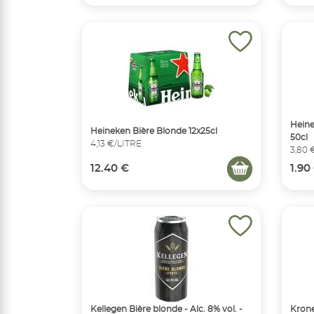
Heine
Heineken Bière Blonde 12x25cl
50cl
4,13 €/LITRE
3,80 
12.40 €
1.90
Kellegen Bière blonde - Alc. 8% vol. -
Krone