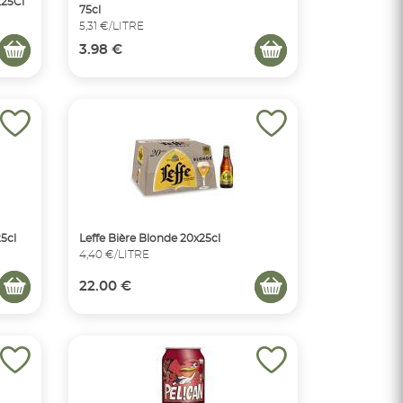
X25Cl
75cl
5,31 €/LITRE
3.98 €
25cl
Leffe Bière Blonde 20x25cl
4,40 €/LITRE
22.00 €