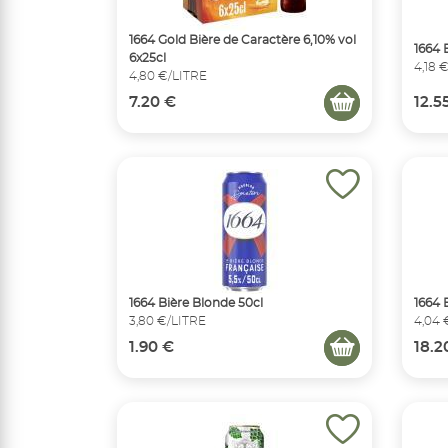
1664 Gold Bière de Caractère 6,10% vol
1664 
6x25cl
4,18 
4,80 €/LITRE
7.20 €
12.5
1664 Bière Blonde 50cl
1664 
3,80 €/LITRE
4,04 
1.90 €
18.2