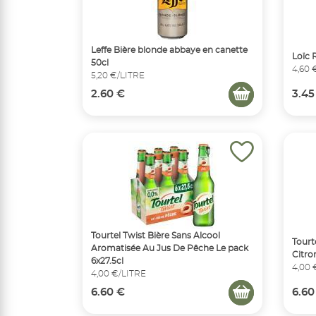
Leffe Bière blonde abbaye en canette
Loïc 
50cl
4,60 
5,20 €/LITRE
2.60 €
3.45
Tourtel Twist Bière Sans Alcool
Tourt
Aromatisée Au Jus De Pêche Le pack
Citro
6x27.5cl
4,00 
4,00 €/LITRE
6.60 €
6.60