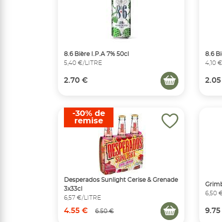
8.6 Bière I.P.A 7% 50cl
8.6 B
5,40 €/LITRE
4,10 
2.70 €
2.05
-30% de
remise
Desperados Sunlight Cerise & Grenade
Grimb
3x33cl
6,50 
6,57 €/LITRE
4.55 €
9.75
6.50 €