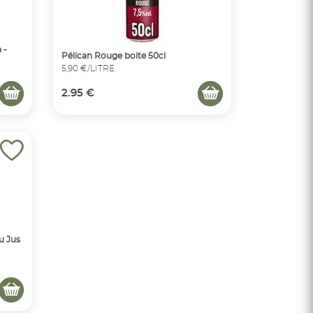
 -
Pélican Rouge boite 50cl
5,90 €/LITRE
2.95 €
u Jus