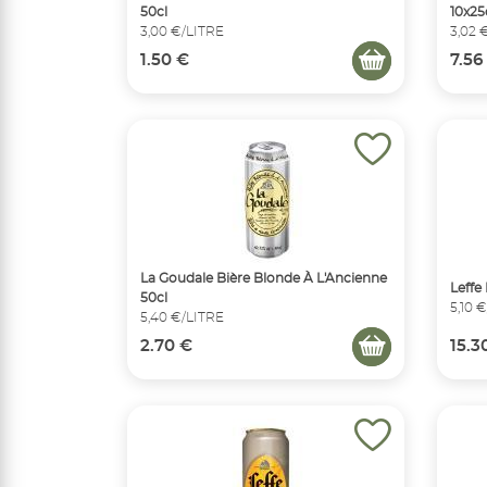
50cl
10x25
3,00 €/LITRE
3,02 
1.50 €
7.56
La Goudale Bière Blonde À L'Ancienne
Leffe
50cl
5,10 
5,40 €/LITRE
2.70 €
15.3