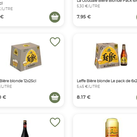
La Goudale Bière Blonde Pack 6
cl
5,30 €/LITRE
€/LITRE
 €
7.95 €
 Bière blonde 12x25cl
Leffe Bière blonde Le pack de 6x
€/LITRE
5,45 €/LITRE
0 €
8.17 €