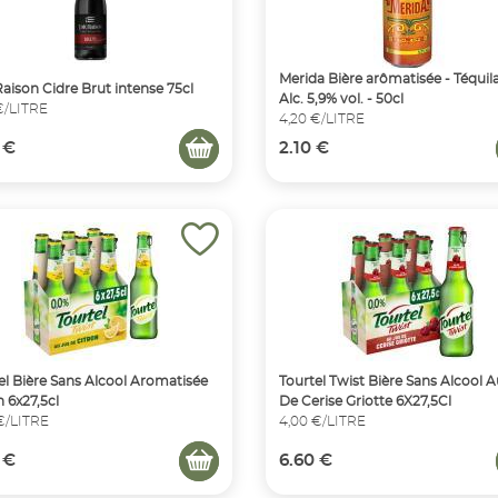
Merida Bière arômatisée - Téquila
Raison Cidre Brut intense 75cl
Alc. 5,9% vol. - 50cl
€/LITRE
4,20 €/LITRE
 €
2.10 €
el Bière Sans Alcool Aromatisée
Tourtel Twist Bière Sans Alcool A
n 6x27,5cl
De Cerise Griotte 6X27,5Cl
€/LITRE
4,00 €/LITRE
 €
6.60 €