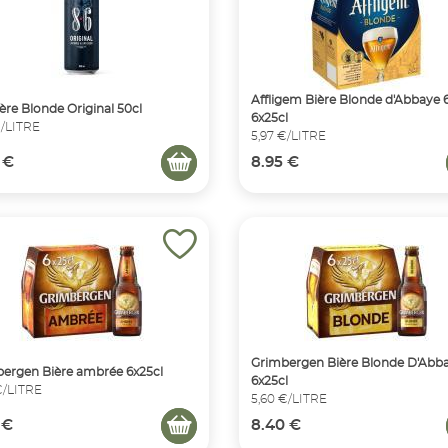
Affligem Bière Blonde d'Abbaye 
ière Blonde Original 50cl
6x25cl
€/LITRE
5,97 €/LITRE
 €
8.95 €
Grimbergen Bière Blonde D'Abb
ergen Bière ambrée 6x25cl
6x25cl
€/LITRE
5,60 €/LITRE
 €
8.40 €