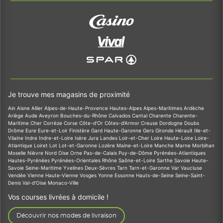
Je trouve mes magasins de proximité
Ain
Aisne
Allier
Alpes-de-Haute-Provence
Hautes-Alpes
Alpes-Maritimes
Ardèche
Ariège
Aude
Aveyron
Bouches-du-Rhône
Calvados
Cantal
Charente
Charente-
Maritime
Cher
Corrèze
Corse
Côte-d'Or
Côtes-d'Armor
Creuse
Dordogne
Doubs
Drôme
Eure
Eure-et-Loir
Finistère
Gard
Haute-Garonne
Gers
Gironde
Hérault
Ille-et-
Vilaine
Indre
Indre-et-Loire
Isère
Jura
Landes
Loir-et-Cher
Loire
Haute-Loire
Loire-
Atlantique
Loiret
Lot
Lot-et-Garonne
Lozère
Maine-et-Loire
Manche
Marne
Morbihan
Moselle
Nièvre
Nord
Oise
Orne
Pas-de-Calais
Puy-de-Dôme
Pyrénées-Atlantiques
Hautes-Pyrénées
Pyrénées-Orientales
Rhône
Saône-et-Loire
Sarthe
Savoie
Haute-
Savoie
Seine-Maritime
Yvelines
Deux-Sèvres
Tarn
Tarn-et-Garonne
Var
Vaucluse
Vendée
Vienne
Haute-Vienne
Vosges
Yonne
Essonne
Hauts-de-Seine
Seine-Saint-
Denis
Val-d'Oise
Monaco-Ville
Vos courses livrées à domicile !
Découvrir nos modes de livraison