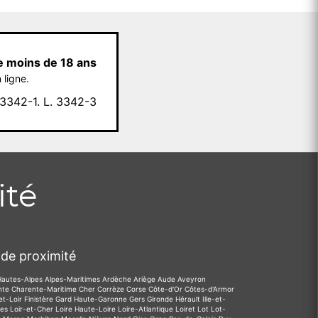
e moins de 18 ans
 ligne.
342-1. L. 3342-3
ité
de proximité
Hautes-Alpes
Alpes-Maritimes
Ardèche
Ariège
Aude
Aveyron
nte
Charente-Maritime
Cher
Corrèze
Corse
Côte-d'Or
Côtes-d'Armor
et-Loir
Finistère
Gard
Haute-Garonne
Gers
Gironde
Hérault
Ille-et-
des
Loir-et-Cher
Loire
Haute-Loire
Loire-Atlantique
Loiret
Lot
Lot-