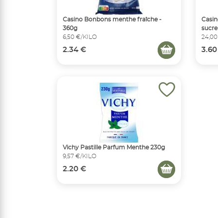
Casino Bonbons menthe fraîche -
Casin
360g
sucre
6,50 €/KILO
24,00
2.34 €
3.60
Vichy Pastille Parfum Menthe 230g
9,57 €/KILO
2.20 €