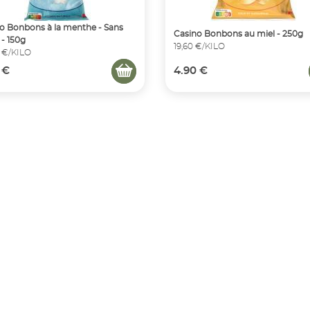
o Bonbons à la menthe - Sans
Casino Bonbons au miel - 250g
 - 150g
19,60 €/KILO
 €/KILO
 €
4.90 €