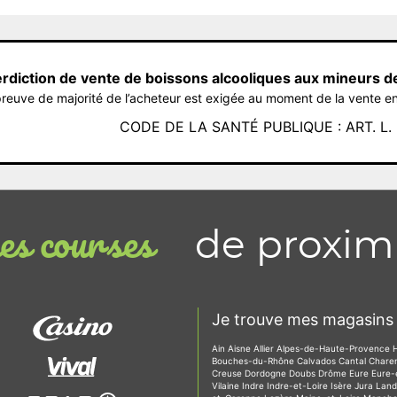
erdiction de vente de boissons alcooliques aux mineurs d
reuve de majorité de l’acheteur est exigée au moment de la vente en
CODE DE LA SANTÉ PUBLIQUE : ART. L. 3
de proxim
s courses
Je trouve mes magasins 
Ain
Aisne
Allier
Alpes-de-Haute-Provence
Bouches-du-Rhône
Calvados
Cantal
Chare
Creuse
Dordogne
Doubs
Drôme
Eure
Eure-
Vilaine
Indre
Indre-et-Loire
Isère
Jura
Lan