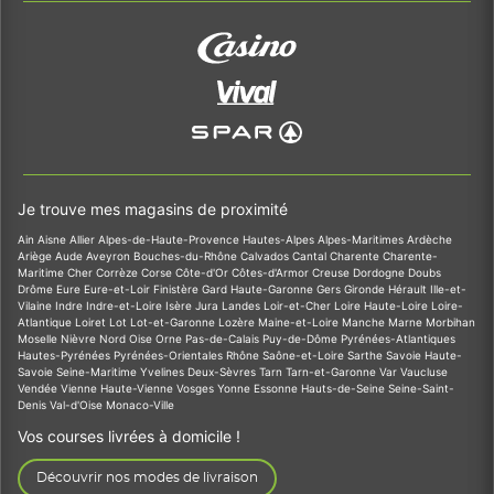
Je trouve mes magasins de proximité
Ain
Aisne
Allier
Alpes-de-Haute-Provence
Hautes-Alpes
Alpes-Maritimes
Ardèche
Ariège
Aude
Aveyron
Bouches-du-Rhône
Calvados
Cantal
Charente
Charente-
Maritime
Cher
Corrèze
Corse
Côte-d'Or
Côtes-d'Armor
Creuse
Dordogne
Doubs
Drôme
Eure
Eure-et-Loir
Finistère
Gard
Haute-Garonne
Gers
Gironde
Hérault
Ille-et-
Vilaine
Indre
Indre-et-Loire
Isère
Jura
Landes
Loir-et-Cher
Loire
Haute-Loire
Loire-
Atlantique
Loiret
Lot
Lot-et-Garonne
Lozère
Maine-et-Loire
Manche
Marne
Morbihan
Moselle
Nièvre
Nord
Oise
Orne
Pas-de-Calais
Puy-de-Dôme
Pyrénées-Atlantiques
Hautes-Pyrénées
Pyrénées-Orientales
Rhône
Saône-et-Loire
Sarthe
Savoie
Haute-
Savoie
Seine-Maritime
Yvelines
Deux-Sèvres
Tarn
Tarn-et-Garonne
Var
Vaucluse
Vendée
Vienne
Haute-Vienne
Vosges
Yonne
Essonne
Hauts-de-Seine
Seine-Saint-
Denis
Val-d'Oise
Monaco-Ville
Vos courses livrées à domicile !
Découvrir nos modes de livraison