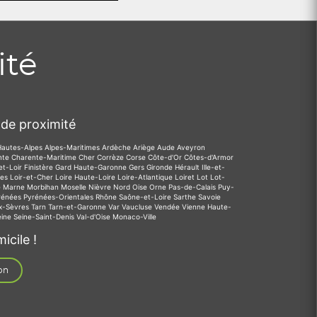
ité
de proximité
Hautes-Alpes
Alpes-Maritimes
Ardèche
Ariège
Aude
Aveyron
nte
Charente-Maritime
Cher
Corrèze
Corse
Côte-d'Or
Côtes-d'Armor
et-Loir
Finistère
Gard
Haute-Garonne
Gers
Gironde
Hérault
Ille-et-
des
Loir-et-Cher
Loire
Haute-Loire
Loire-Atlantique
Loiret
Lot
Lot-
e
Marne
Morbihan
Moselle
Nièvre
Nord
Oise
Orne
Pas-de-Calais
Puy-
rénées
Pyrénées-Orientales
Rhône
Saône-et-Loire
Sarthe
Savoie
x-Sèvres
Tarn
Tarn-et-Garonne
Var
Vaucluse
Vendée
Vienne
Haute-
eine
Seine-Saint-Denis
Val-d'Oise
Monaco-Ville
icile !
on