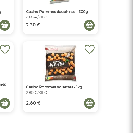
g
Casino Pommes dauphines - 500g
4,60 €/KILO
2.30 €
mmes
Casino Pommes noisettes - 1kg
2,80 €/KILO
2.80 €