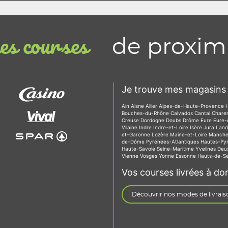
de proxim
s courses
Je trouve mes magasins 
Ain
Aisne
Allier
Alpes-de-Haute-Provence
Bouches-du-Rhône
Calvados
Cantal
Chare
Creuse
Dordogne
Doubs
Drôme
Eure
Eure-
Vilaine
Indre
Indre-et-Loire
Isère
Jura
Lan
et-Garonne
Lozère
Maine-et-Loire
Manch
de-Dôme
Pyrénées-Atlantiques
Hautes-Py
Haute-Savoie
Seine-Maritime
Yvelines
Deu
Vienne
Vosges
Yonne
Essonne
Hauts-de-S
Vos courses livrées à dom
Découvrir nos modes de livrais