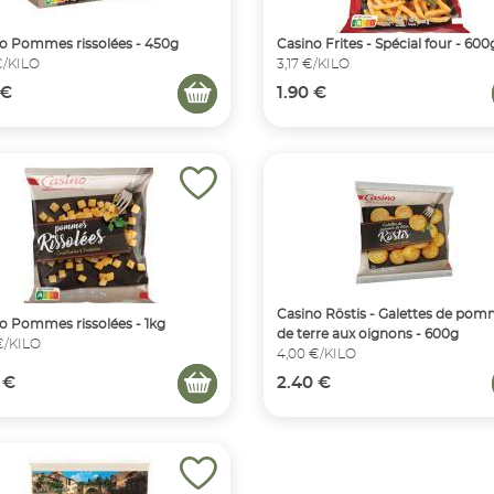
o Pommes rissolées - 450g
Casino Frites - Spécial four - 600
€/KILO
3,17 €/KILO
 €
1.90 €
Casino Röstis - Galettes de po
o Pommes rissolées - 1kg
de terre aux oignons - 600g
€/KILO
4,00 €/KILO
 €
2.40 €