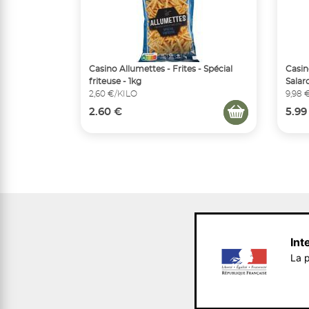
Casino Allumettes - Frites - Spécial
Casin
friteuse - 1kg
Salar
2,60 €/KILO
9,98 
2.60 €
5.99
Int
La p