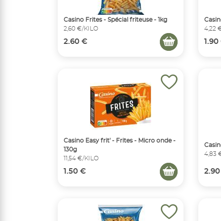
Casino Frites - Spécial friteuse - 1kg
Casin
2,60 €/KILO
4,22 
2.60 €
1.90
Casino Easy frit' - Frites - Micro onde -
Casin
130g
4,83 
11,54 €/KILO
1.50 €
2.90