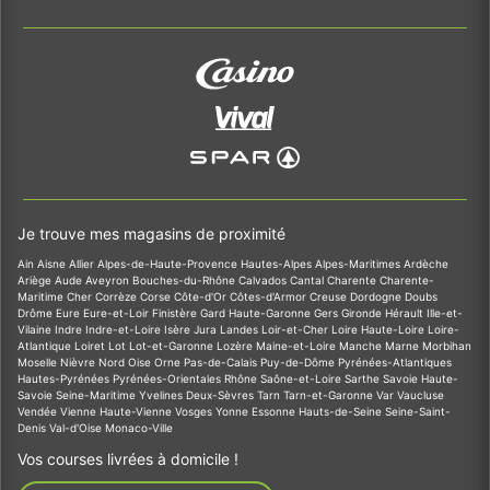
Je trouve mes magasins de proximité
Ain
Aisne
Allier
Alpes-de-Haute-Provence
Hautes-Alpes
Alpes-Maritimes
Ardèche
Ariège
Aude
Aveyron
Bouches-du-Rhône
Calvados
Cantal
Charente
Charente-
Maritime
Cher
Corrèze
Corse
Côte-d'Or
Côtes-d'Armor
Creuse
Dordogne
Doubs
Drôme
Eure
Eure-et-Loir
Finistère
Gard
Haute-Garonne
Gers
Gironde
Hérault
Ille-et-
Vilaine
Indre
Indre-et-Loire
Isère
Jura
Landes
Loir-et-Cher
Loire
Haute-Loire
Loire-
Atlantique
Loiret
Lot
Lot-et-Garonne
Lozère
Maine-et-Loire
Manche
Marne
Morbihan
Moselle
Nièvre
Nord
Oise
Orne
Pas-de-Calais
Puy-de-Dôme
Pyrénées-Atlantiques
Hautes-Pyrénées
Pyrénées-Orientales
Rhône
Saône-et-Loire
Sarthe
Savoie
Haute-
Savoie
Seine-Maritime
Yvelines
Deux-Sèvres
Tarn
Tarn-et-Garonne
Var
Vaucluse
Vendée
Vienne
Haute-Vienne
Vosges
Yonne
Essonne
Hauts-de-Seine
Seine-Saint-
Denis
Val-d'Oise
Monaco-Ville
Vos courses livrées à domicile !