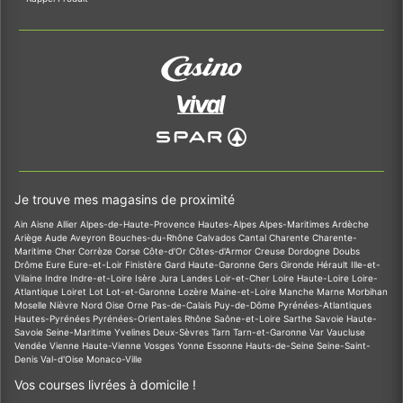
Je trouve mes magasins de proximité
Ain
Aisne
Allier
Alpes-de-Haute-Provence
Hautes-Alpes
Alpes-Maritimes
Ardèche
Ariège
Aude
Aveyron
Bouches-du-Rhône
Calvados
Cantal
Charente
Charente-
Maritime
Cher
Corrèze
Corse
Côte-d'Or
Côtes-d'Armor
Creuse
Dordogne
Doubs
Drôme
Eure
Eure-et-Loir
Finistère
Gard
Haute-Garonne
Gers
Gironde
Hérault
Ille-et-
Vilaine
Indre
Indre-et-Loire
Isère
Jura
Landes
Loir-et-Cher
Loire
Haute-Loire
Loire-
Atlantique
Loiret
Lot
Lot-et-Garonne
Lozère
Maine-et-Loire
Manche
Marne
Morbihan
Moselle
Nièvre
Nord
Oise
Orne
Pas-de-Calais
Puy-de-Dôme
Pyrénées-Atlantiques
Hautes-Pyrénées
Pyrénées-Orientales
Rhône
Saône-et-Loire
Sarthe
Savoie
Haute-
Savoie
Seine-Maritime
Yvelines
Deux-Sèvres
Tarn
Tarn-et-Garonne
Var
Vaucluse
Vendée
Vienne
Haute-Vienne
Vosges
Yonne
Essonne
Hauts-de-Seine
Seine-Saint-
Denis
Val-d'Oise
Monaco-Ville
Vos courses livrées à domicile !