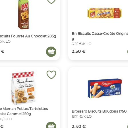
Bn Biscuits Casse-Croûte Origin
scuits Fourrés Au Chocolat 285g
g
€/KILO
6,25 €/KILO
 €
2.50 €
 Maman Petites Tartelettes
Brossard Biscuits Boudoirs 175G
lat Caramel 250g
13,71 €/KILO
 €/KILO
 €
2.40 €