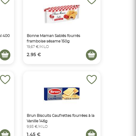
al 400
Bonne Maman Sablés fourrés
framboise sésame 150g
19,67 €/KILO
2.95 €
Brun Biscuits Gaufrettes fourrées à la
Vanille 146g
9,93 €/KILO
1.45 €