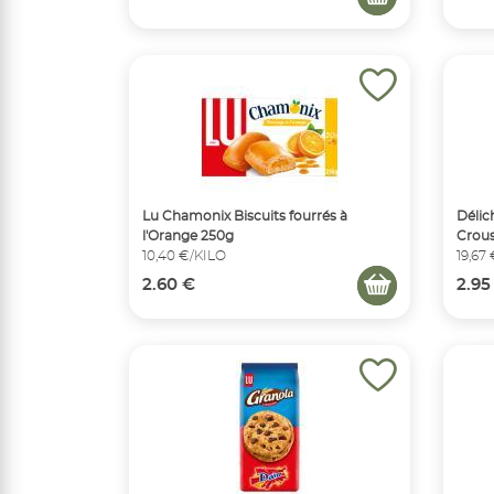
Lu Chamonix Biscuits fourrés à
Délic
l'Orange 250g
Crous
10,40 €/KILO
19,67
2.60 €
2.95