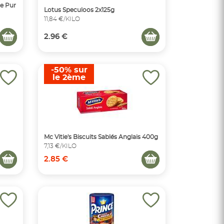
te Pur
Lotus Speculoos 2x125g
11,84 €/KILO
2.96 €
-50% sur
le 2ème
Mc Vitie's Biscuits Sablés Anglais 400g
7,13 €/KILO
2.85 €