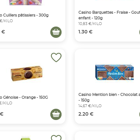
Casino Barquettes - Fraise - Gou
o Cuillers pâtissiers - 300g
enfant - 120g
 €/KILO
10,83 €/KILO
 €
1.30 €
Casino Mention bien - Chocolat a
o Génoise - Orange - 150G
- 150g
 €/KILO
14,67 €/KILO
 €
2.20 €