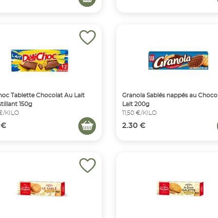
hoc Tablette Chocolat Au Lait
Granola Sablés nappés au Choco
tillant 150g
Lait 200g
 €/KILO
11,50 €/KILO
 €
2.30 €