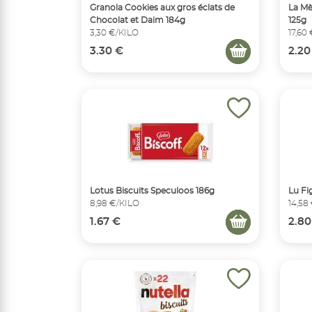
Granola Cookies aux gros éclats de
La Mè
Chocolat et Daim 184g
125g
3,30 €/KILO
17,60
3.30 €
2.20
Lotus Biscuits Speculoos 186g
Lu Fi
8,98 €/KILO
14,58
1.67 €
2.80