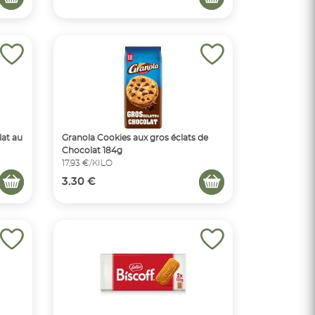
lat au
Granola Cookies aux gros éclats de
Chocolat 184g
17,93 €/KILO
3.30 €