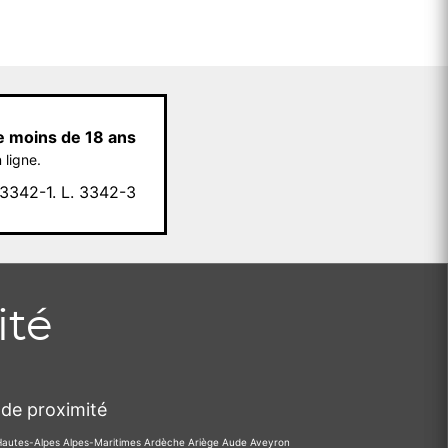
e moins de 18 ans
 ligne.
342-1. L. 3342-3
ité
de proximité
Hautes-Alpes
Alpes-Maritimes
Ardèche
Ariège
Aude
Aveyron