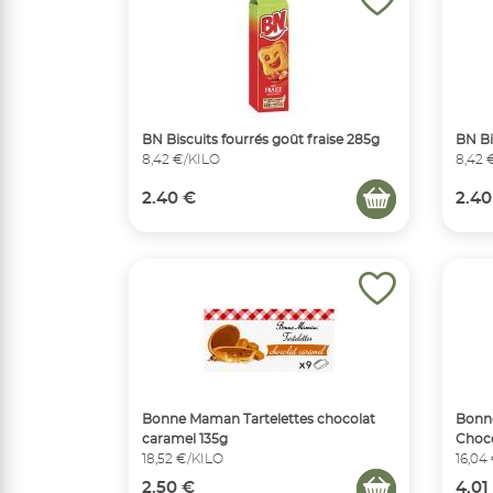
BN Biscuits fourrés goût fraise 285g
BN Bi
8,42 €/KILO
8,42 
2.40 €
2.40
Bonne Maman Tartelettes chocolat
Bonne
caramel 135g
Choco
18,52 €/KILO
16,04
2.50 €
4.01