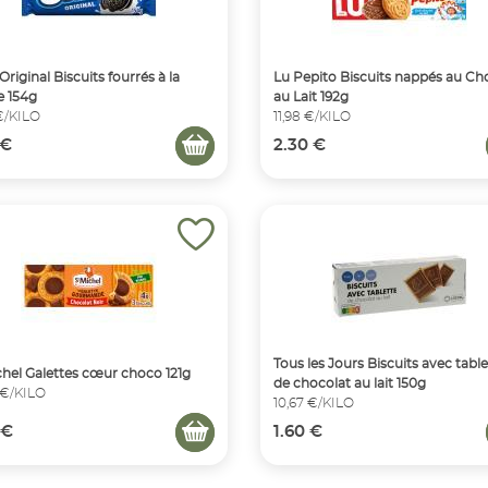
Original Biscuits fourrés à la
Lu Pepito Biscuits nappés au Ch
e 154g
au Lait 192g
 €/KILO
11,98 €/KILO
 €
2.30 €
Tous les Jours Biscuits avec table
chel Galettes cœur choco 121g
de chocolat au lait 150g
 €/KILO
10,67 €/KILO
 €
1.60 €