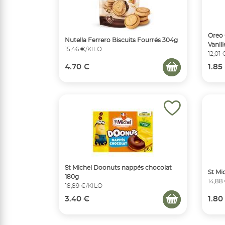
Oreo 
Nutella Ferrero Biscuits Fourrés 304g
Vanill
15,46 €/KILO
12,01
4.70 €
1.85
St Michel Doonuts nappés chocolat
St Mi
180g
14,88
18,89 €/KILO
3.40 €
1.80