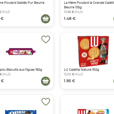
re Poulard Sablés Pur Beurre
La Mère Poulard la Grande Galet
Beurre 135g
 €/KILO
10,96 €/KILO
 €
1.48 €
golu Biscuits aux figues 192g
LU Galette Nature 150g
 €/KILO
13,00 €/KILO
 €
1.95 €