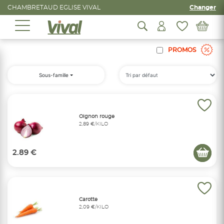
CHAMBRETAUD EGLISE VIVAL
Changer
PROMOS
Sous-famille
Oignon rouge
2,89 €/KILO
2.89 €
Carotte
2,09 €/KILO