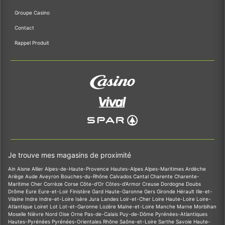
Groupe Casino
Contact
Rappel Produit
Je trouve mes magasins de proximité
Ain
Aisne
Allier
Alpes-de-Haute-Provence
Hautes-Alpes
Alpes-Maritimes
Ardèche
Ariège
Aude
Aveyron
Bouches-du-Rhône
Calvados
Cantal
Charente
Charente-
Maritime
Cher
Corrèze
Corse
Côte-d'Or
Côtes-d'Armor
Creuse
Dordogne
Doubs
Drôme
Eure
Eure-et-Loir
Finistère
Gard
Haute-Garonne
Gers
Gironde
Hérault
Ille-et-
Vilaine
Indre
Indre-et-Loire
Isère
Jura
Landes
Loir-et-Cher
Loire
Haute-Loire
Loire-
Atlantique
Loiret
Lot
Lot-et-Garonne
Lozère
Maine-et-Loire
Manche
Marne
Morbihan
Moselle
Nièvre
Nord
Oise
Orne
Pas-de-Calais
Puy-de-Dôme
Pyrénées-Atlantiques
Hautes-Pyrénées
Pyrénées-Orientales
Rhône
Saône-et-Loire
Sarthe
Savoie
Haute-