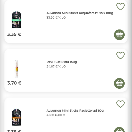
Auvernou Mini'Sticks Roquefort et Noix 100g
33,50 €/KILO
3.35 €
Revi Fuet Extra 150g
24,67 €/KILO
3.70 €
Auvernou Mini Sticks Raclette vpf 80g
41,88 €/KILO