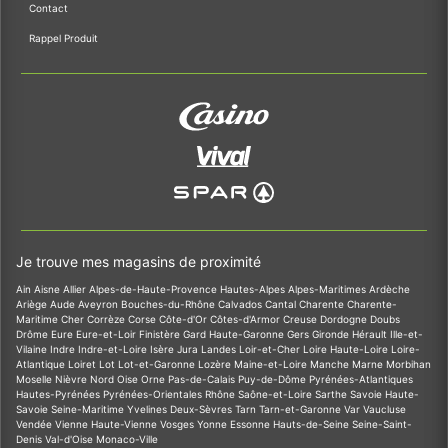
Contact
Rappel Produit
Je trouve mes magasins de proximité
Ain
Aisne
Allier
Alpes-de-Haute-Provence
Hautes-Alpes
Alpes-Maritimes
Ardèche
Ariège
Aude
Aveyron
Bouches-du-Rhône
Calvados
Cantal
Charente
Charente-
Maritime
Cher
Corrèze
Corse
Côte-d'Or
Côtes-d'Armor
Creuse
Dordogne
Doubs
Drôme
Eure
Eure-et-Loir
Finistère
Gard
Haute-Garonne
Gers
Gironde
Hérault
Ille-et-
Vilaine
Indre
Indre-et-Loire
Isère
Jura
Landes
Loir-et-Cher
Loire
Haute-Loire
Loire-
Atlantique
Loiret
Lot
Lot-et-Garonne
Lozère
Maine-et-Loire
Manche
Marne
Morbihan
Moselle
Nièvre
Nord
Oise
Orne
Pas-de-Calais
Puy-de-Dôme
Pyrénées-Atlantiques
Hautes-Pyrénées
Pyrénées-Orientales
Rhône
Saône-et-Loire
Sarthe
Savoie
Haute-
Savoie
Seine-Maritime
Yvelines
Deux-Sèvres
Tarn
Tarn-et-Garonne
Var
Vaucluse
Vendée
Vienne
Haute-Vienne
Vosges
Yonne
Essonne
Hauts-de-Seine
Seine-Saint-
Denis
Val-d'Oise
Monaco-Ville