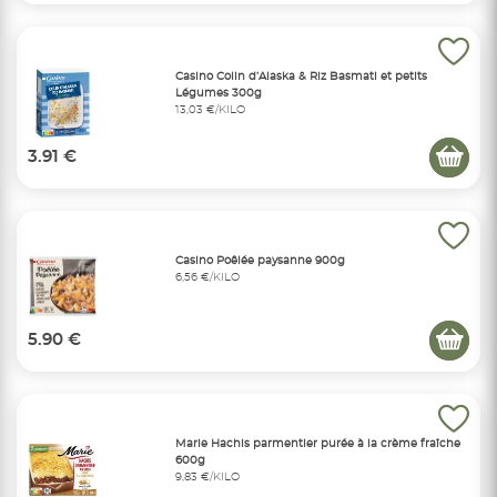
Casino Colin d’Alaska & Riz Basmati et petits
Légumes 300g
13,03 €/KILO
3.91 €
Casino Poêlée paysanne 900g
6,56 €/KILO
5.90 €
Marie Hachis parmentier purée à la crème fraîche
600g
9,83 €/KILO